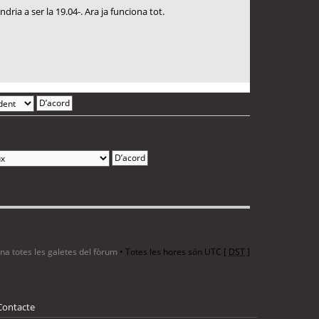
ria a ser la 19.04-. Ara ja funciona tot.
3 entrades • Pàgina
1
de
1
ina totes les galetes del fòrum
• Totes les hores són UTC [
DST
]
Contacte