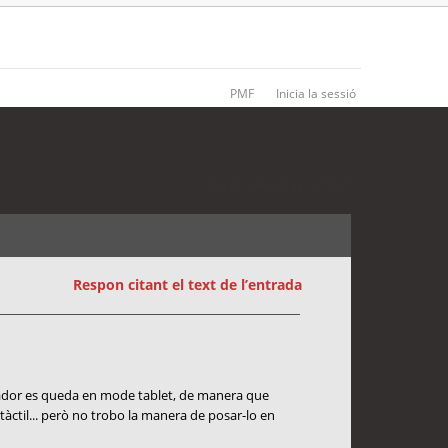
PMF
Inicia la sessió
3 entrades • Pàgina
1
de
1
Respon citant el text de l’entrada
inador es queda en mode tablet, de manera que
la tàctil... però no trobo la manera de posar-lo en