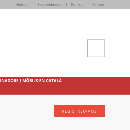
Notícies
Esdeveniments
Premsa
Fòrums
INADORS I MÒBILS EN CATALÀ
REGISTREU-VOS