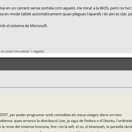
mai en un carreró sense sortida com aquest. He mirat a la BIOS, però no he t
sa en mode tablet automàticament quan plegues l'aparell, i és així es clar, 
amb el sistema de Microsoft.
 en total s’ha editat 1 vegada.
5T, per poder programar amb comoditat als meus viatges diaris en tren.
blema: quan arranco la distribució Live, ja sigui de Fedora o d'Ubuntu, l'ordin
 la resta del sistema funciona, fins i tot la wifi, el so, el bluetooth, la pantalla t