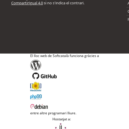
CompartirIgual 4.0
si no s'indica el contrari.
El lloc web de Softcatalà funciona gràcies a
entre altre programari lliure.
Hostatjat a: