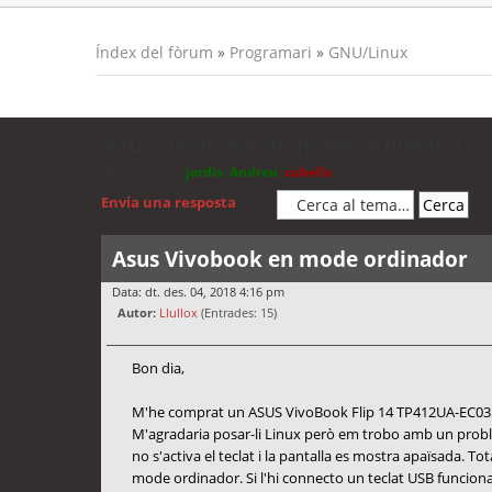
Índex del fòrum
»
Programari
»
GNU/Linux
Asus Vivobook en mode ordinador
Moderadors:
jordis
,
Andreu
,
cubells
Envia una resposta
Asus Vivobook en mode ordinador
Data: dt. des. 04, 2018 4:16 pm
Autor:
Llullox
(Entrades: 15)
Bon dia,
M'he comprat un ASUS VivoBook Flip 14 TP412UA-EC035T
M'agradaria posar-li Linux però em trobo amb un proble
no s'activa el teclat i la pantalla es mostra apaïsada. Tota
mode ordinador. Si l'hi connecto un teclat USB funciona