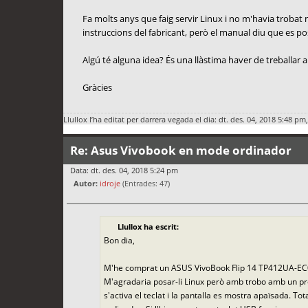
Fa molts anys que faig servir Linux i no m'havia trobat 
instruccions del fabricant, però el manual diu que es po
Algú té alguna idea? És una llàstima haver de treballar 
Gràcies
Llullox
l’ha editat per darrera vegada el dia: dt. des. 04, 2018 5:48 pm,
Re: Asus Vivobook en mode ordinador
Data: dt. des. 04, 2018 5:24 pm
Autor:
idroje
(Entrades: 47)
Llullox ha escrit:
Bon dia,
M'he comprat un ASUS VivoBook Flip 14 TP412UA-EC03
M'agradaria posar-li Linux però amb trobo amb un pro
s'activa el teclat i la pantalla es mostra apaïsada. Tota