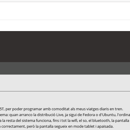
, per poder programar amb comoditat als meus viatges diaris en tren.
ma: quan arranco la distribució Live, ja sigui de Fedora o d'Ubuntu, l'ord
 la resta del sistema funciona, fins i tot la wifi, el so, el bluetooth, la pantal
 correctament, però la pantalla segueix en mode tablet i apaïsada.