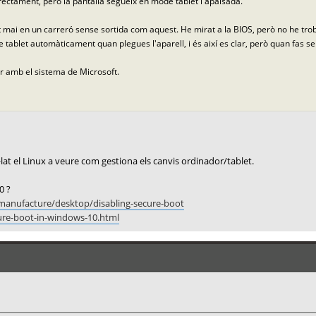
rrectament, però la pantalla segueix en mode tablet i apaïsada.
at mai en un carreró sense sortida com aquest. He mirat a la BIOS, però no he trob
 tablet automàticament quan plegues l'aparell, i és així es clar, però quan fas s
ar amb el sistema de Microsoft.
l·lat el Linux a veure com gestiona els canvis ordinador/tablet.
0 ?
manufacture/desktop/disabling-secure-boot
ure-boot-in-windows-10.html