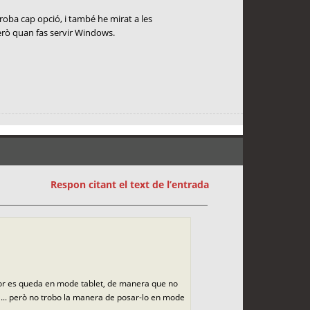
roba cap opció, i també he mirat a les
però quan fas servir Windows.
Respon citant el text de l’entrada
ador es queda en mode tablet, de manera que no
àctil... però no trobo la manera de posar-lo en mode