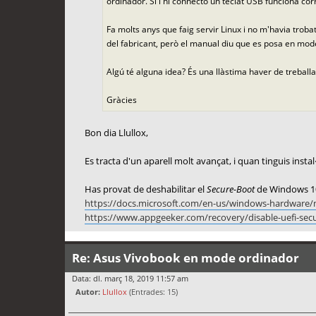
ordinador. Si l'hi connecto un teclat USB funciona co
Fa molts anys que faig servir Linux i no m'havia trob
del fabricant, però el manual diu que es posa en mode
Algú té alguna idea? És una llàstima haver de treball
Gràcies
Bon dia Llullox,
Es tracta d'un aparell molt avançat, i quan tinguis insta
Has provat de deshabilitar el
Secure-Boot
de Windows 1
https://docs.microsoft.com/en-us/windows-hardware/
https://www.appgeeker.com/recovery/disable-uefi-sec
Re: Asus Vivobook en mode ordinador
Data: dl. març 18, 2019 11:57 am
Autor:
Llullox
(Entrades: 15)