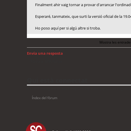
Finalment ahir vaig tornar a provar d'arrancar l'ordinado
Esperaré, tanmateix, que surti la versió oficial de la 19.04 
Ho poso aquí per si algú altre si troba.
Mostra les entrade
Envia una resposta
Torna a: GNU/Linux
Qui està connectat
Usuaris navegant en aquest fòrum: No hi ha cap usuari registrat 
Índex del fòrum