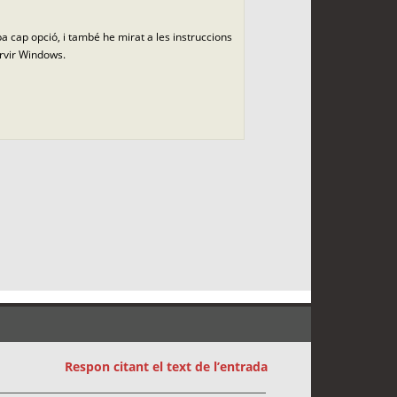
a cap opció, i també he mirat a les instruccions
ervir Windows.
Respon citant el text de l’entrada