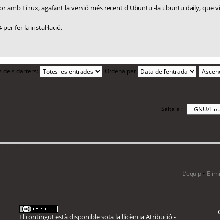
r amb Linux, agafant la versió més recent d'Ubuntu -la ubuntu daily, que vind
per fer la instal·lació.
s dels darrers:
Ordena per
Salta a :
i 7 visitants
L’equip
•
Elim
El contingut està disponible sota la llicència
Atribució -