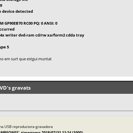
59
ge device detected
AM GP90EB70 RC00 PQ: 0 ANSI: 0
occurred
x/24x writer dvd-ram cd/rw xa/form2 cdda tray
ype 5
i no em surt que estgui muntat
VD's gravats
terna USB reproductora-gravadora
AMPEONES', timestamp 2018/07/31 11:24 (1000)