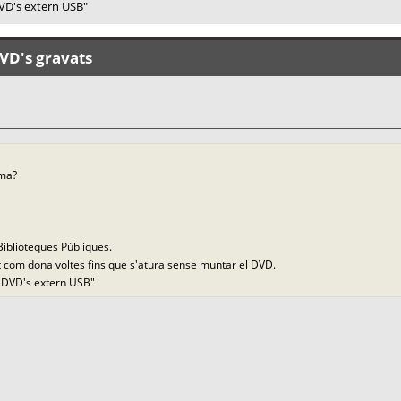
VD's extern USB"
VD's gravats
ema?
iblioteques Públiques.
 com dona voltes fins que s'atura sense muntar el DVD.
 DVD's extern USB"