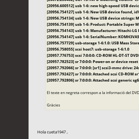
[20956.600512] usb 1-6: new high-speed USB devi
[20956.754127] usb 1-6: New USB device found, i
[20956.754134] usb 1-6: New USB device strings: 
[20956.754139] usb 1-6: Product: Portable Super M
[20956.754143] usb 1-6: Manufacturer: Hitachi-LG 
[20956.754147] usb 1-6: SerialNumber: KOMH3VA
[20956.757729] usb-storage 1-6:1.0: USB Mass Stor
[20956.758055] scsi host7: usb-storage 1-6:1.0
[20957.776753] scsi 7:0:0:0: CD-ROM HL-DT-ST DV
[20957.782523] sr 7:0:0:0: Power-on or device reset
[20957.792066] sr 7:0:0:0: [sr1] scsi3-mmc drive: 
[20957.792427] sr 7:0:0:0: Attached scsi CD-ROM sr
[20957.792806] sr 7:0:0:0: Attached scsi generic sg6
El texte en negreta correspon a la informació del DV
Gràcies
Hola cueta1947 ,