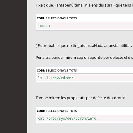
Fixa't que, l'antepenúltima línia ens diu ( sr1 ) que ten
CODI:
SELECCIONA’LS TOTS
lsscsi
( Es probable que no tinguis instal·lada aquesta utilitat
Per altra banda, mirem cap on apunte per defecte el di
CODI:
SELECCIONA’LS TOTS
ls -l /dev/cdrom*
També mirem les propietats per defecte de cdrom:
CODI:
SELECCIONA’LS TOTS
cat /proc/sys/dev/cdrom/info