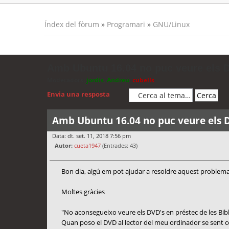
Índex del fòrum
»
Programari
»
GNU/Linux
Amb Ubuntu 16.04 no puc veure els 
Moderadors:
jordis
,
Andreu
,
cubells
Envia una resposta
Amb Ubuntu 16.04 no puc veure els 
Data: dt. set. 11, 2018 7:56 pm
Autor:
cueta1947
(Entrades: 43)
Bon dia, algú em pot ajudar a resoldre aquest problem
Moltes gràcies
"No aconsegueixo veure els DVD's en préstec de les Bib
Quan poso el DVD al lector del meu ordinador se sent c