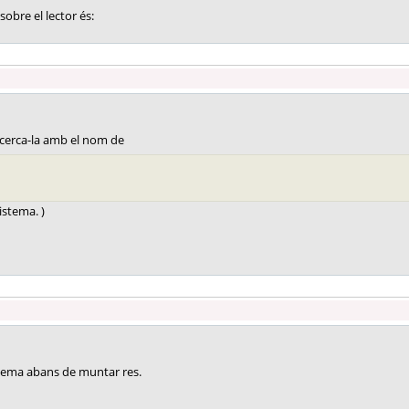
obre el lector és:
, cerca-la amb el nom de
istema. )
stema abans de muntar res.