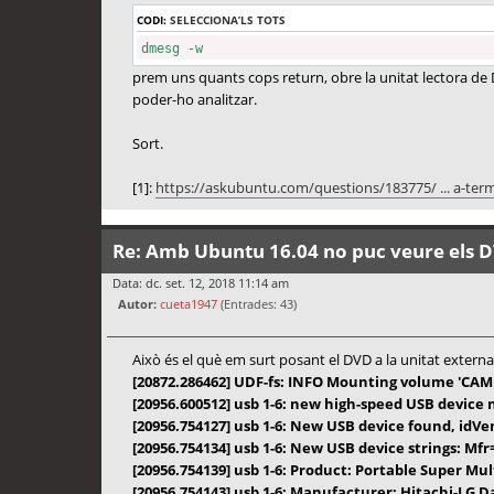
CODI:
SELECCIONA’LS TOTS
dmesg -w
prem uns quants cops return, obre la unitat lectora de DV
poder-ho analitzar.
Sort.
[1]:
https://askubuntu.com/questions/183775/ ... a-term
Re: Amb Ubuntu 16.04 no puc veure els D
Data: dc. set. 12, 2018 11:14 am
Autor:
cueta1947
(Entrades: 43)
Això és el què em surt posant el DVD a la unitat exter
[20872.286462] UDF-fs: INFO Mounting volume 'CAMP
[20956.600512] usb 1-6: new high-speed USB device
[20956.754127] usb 1-6: New USB device found, idV
[20956.754134] usb 1-6: New USB device strings: Mf
[20956.754139] usb 1-6: Product: Portable Super Mul
[20956.754143] usb 1-6: Manufacturer: Hitachi-LG D