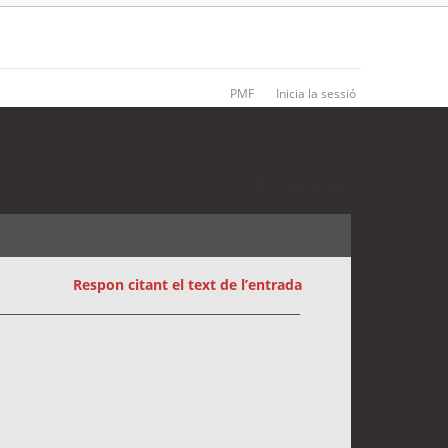
PMF
Inicia la sessió
8 entrades • Pàgina
1
de
1
Respon citant el text de l’entrada