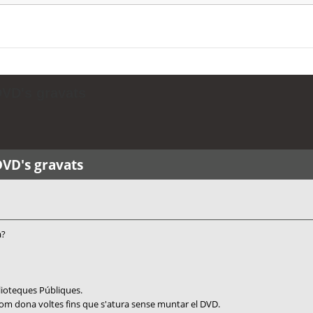
DVD's gravats
DVD's gravats
a?
lioteques Públiques.
om dona voltes fins que s'atura sense muntar el DVD.