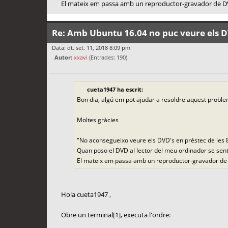
El mateix em passa amb un reproductor-gravador de D
Re: Amb Ubuntu 16.04 no puc veure els D
Data: dt. set. 11, 2018 8:09 pm
Autor:
xxavi
(Entrades: 190)
cueta1947 ha escrit:
Bon dia, algú em pot ajudar a resoldre aquest probl
Moltes gràcies
"No aconsegueixo veure els DVD's en préstec de les B
Quan poso el DVD al lector del meu ordinador se sent
El mateix em passa amb un reproductor-gravador de
Hola cueta1947 ,
Obre un terminal[1], executa l'ordre: