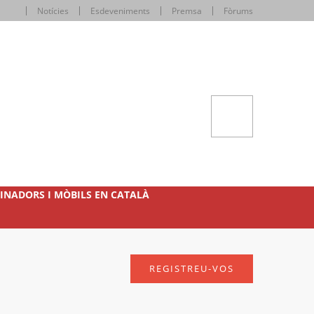
Notícies
Esdeveniments
Premsa
Fòrums
INADORS I MÒBILS EN CATALÀ
REGISTREU-VOS