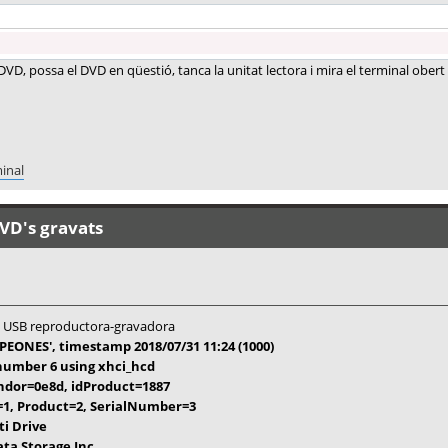
D, possa el DVD en qüestió, tanca la unitat lectora i mira el terminal obert q
inal
VD's gravats
na USB reproductora-gravadora
EONES', timestamp 2018/07/31 11:24 (1000)
 number 6 using xhci_hcd
endor=0e8d, idProduct=1887
r=1, Product=2, SerialNumber=3
ti Drive
ata Storage Inc