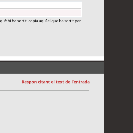
uè hi ha sortit, copia aquí el que ha sortit per
Respon citant el text de l’entrada