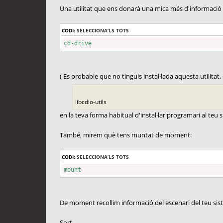
Una utilitat que ens donarà una mica més d'informació s
CODI:
SELECCIONA’LS TOTS
cd-drive
( Es probable que no tinguis instal·lada aquesta utilitat
libcdio-utils
en la teva forma habitual d'instal·lar programari al teu s
També, mirem què tens muntat de moment:
CODI:
SELECCIONA’LS TOTS
mount
De moment recollim informació del escenari del teu si
Sort.