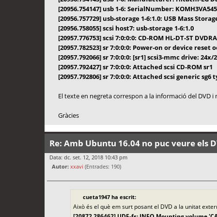
[20956.754147] usb 1-6: SerialNumber: KOMH3VA54
[20956.757729] usb-storage 1-6:1.0: USB Mass Stora
[20956.758055] scsi host7: usb-storage 1-6:1.0
[20957.776753] scsi 7:0:0:0: CD-ROM HL-DT-ST DVDR
[20957.782523] sr 7:0:0:0: Power-on or device reset 
[20957.792066] sr 7:0:0:0: [sr1] scsi3-mmc drive: 24
[20957.792427] sr 7:0:0:0: Attached scsi CD-ROM sr1
[20957.792806] sr 7:0:0:0: Attached scsi generic sg6 t
El texte en negreta correspon a la informació del DVD 
Gràcies
Re: Amb Ubuntu 16.04 no puc veure els D
Data: dc. set. 12, 2018 10:43 pm
Autor:
xxavi
(Entrades: 190)
cueta1947 ha escrit:
Això és el què em surt posant el DVD a la unitat ex
[20872.286462] UDF-fs: INFO Mounting volume 'C