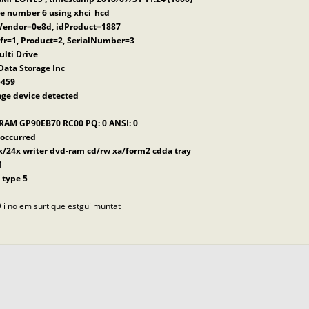
ce number 6 using xhci_hcd
dVendor=0e8d, idProduct=1887
Mfr=1, Product=2, SerialNumber=3
ulti Drive
Data Storage Inc
5459
age device detected
DRAM GP90EB70 RC00 PQ: 0 ANSI: 0
 occurred
24x/24x writer dvd-ram cd/rw xa/form2 cdda tray
1
 type 5
D i no em surt que estgui muntat