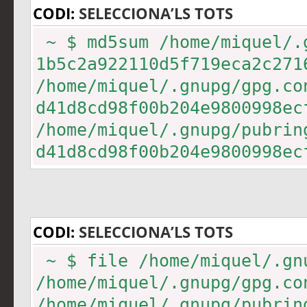
CODI:
SELECCIONA’LS TOTS
~ $ md5sum /home/miquel/.
1b5c2a922110d5f719eca2c27
/home/miquel/.gnupg/gpg.co
d41d8cd98f00b204e9800998e
/home/miquel/.gnupg/pubrin
d41d8cd98f00b204e9800998e
/home/miquel/.gnupg/secrin
ad896e63afba2ebc95e5b3742
/home/miquel/.gnupg/trustd
CODI:
SELECCIONA’LS TOTS
~ $ file /home/miquel/.gn
/home/miquel/.gnupg/gpg.
/home/miquel/.gnupg/pubrin