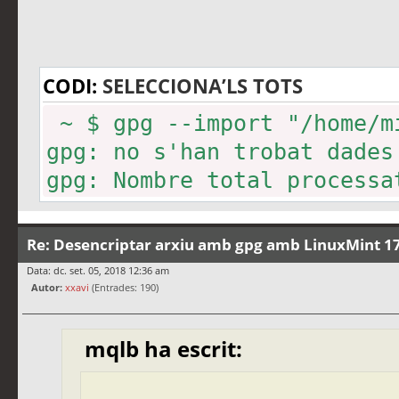
CODI:
SELECCIONA’LS TOTS
~ $ gpg --import "/home/m
gpg: no s'han trobat dades
gpg: Nombre total processa
Re: Desencriptar arxiu amb gpg amb LinuxMint 17
Data: dc. set. 05, 2018 12:36 am
Autor:
xxavi
(Entrades: 190)
mqlb ha escrit: