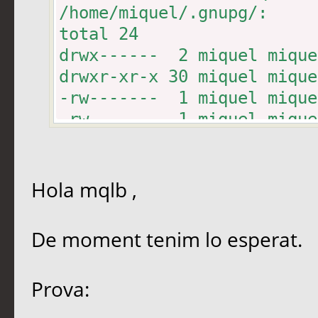
/home/miquel/.gnupg/:
total 24
drwx------ 2 miquel mique
drwxr-xr-x 30 miquel miqu
-rw------- 1 miquel mique
-rw------- 1 miquel miq
pubring.gpg
-rw------- 1 miquel miq
secring.gpg
Hola mqlb ,
-rw------- 1 miquel miqu
trustdb.gpg
De moment tenim lo esperat.
Prova: