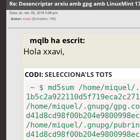
Re: Desencriptar arxiu amb gpg amb LinuxMint 17
Data: dc. set. 05, 2018 5:08 pm
Autor:
xxavi
(Entrades: 190)
mqlb ha escrit:
Hola xxavi,
CODI:
SELECCIONA’LS TOTS
~ $ md5sum /home/miquel/.
1b5c2a922110d5f719eca2c27
/home/miquel/.gnupg/gpg.co
d41d8cd98f00b204e9800998e
/home/miquel/.gnupg/pubrin
d41d8cd98f00b204e9800998e