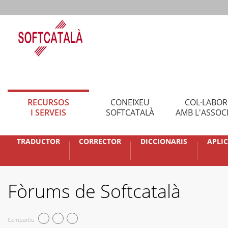
RECURSOS
CONEIXEU
COL·LABO
I SERVEIS
SOFTCATALÀ
AMB L'ASSOC
TRADUCTOR
CORRECTOR
DICCIONARIS
APLI
Fòrums de Softcatalà
Compartiu