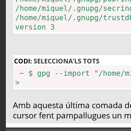
/home/miquel/.gnupg/secrin
/home/miquel/.gnupg/trustd
version 3
CODI:
SELECCIONA’LS TOTS
~ $ gpg --import "/home/m
>
Amb aquesta última comada des
cursor fent pampallugues un m