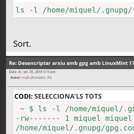
ls -l /home/miquel/.gnupg/
Sort.
Re: Desencriptar arxiu amb gpg amb LinuxMint 17
Data: dc. set. 05, 2018 5:15 pm
Autor:
mqlb
(Entrades: 35)
CODI:
SELECCIONA’LS TOTS
~ $ ls -l /home/miquel/.g
-rw------- 1 miquel miquel
/home/miquel/.gnupg/gpg.co