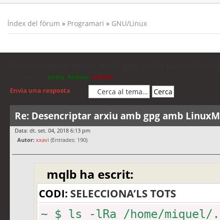
Índex del fòrum
»
Programari
»
GNU/Linux
Desencriptar arxiu amb gpg amb LinuxMint 1
Moderadors:
jordis
,
Andreu
,
cubells
Envia una resposta
Re: Desencriptar arxiu amb gpg amb LinuxMi
Data: dt. set. 04, 2018 6:13 pm
Autor:
xxavi
(Entrades: 190)
mqlb ha escrit:
CODI:
SELECCIONA’LS TOTS
~ $ ls -lRa /home/miquel/.