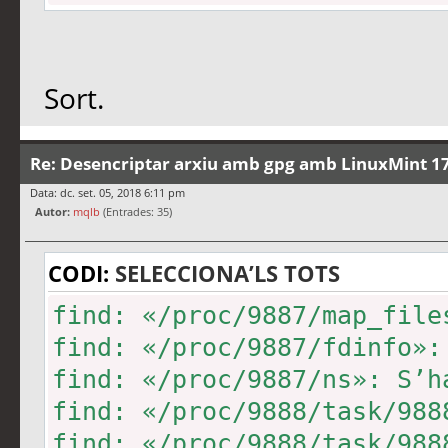
Sort.
Re: Desencriptar arxiu amb gpg amb LinuxMint 17
Data: dc. set. 05, 2018 6:11 pm
Autor:
mqlb
(Entrades: 35)
CODI:
SELECCIONA’LS TOTS
find: «/proc/9887/map_file
find: «/proc/9887/fdinfo»:
find: «/proc/9887/ns»: S’h
find: «/proc/9888/task/988
find: «/proc/9888/task/988