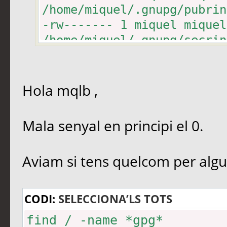
/home/miquel/.gnupg/pubrin
-rw------- 1 miquel miqu
/home/miquel/.gnupg/secrin
-rw------- 1 miquel miqu
/home/miquel/.gnupg/trustd
Hola mqlb ,
Mala senyal en principi el 0.
Aviam si tens quelcom per algun
CODI:
SELECCIONA’LS TOTS
find / -name *gpg*