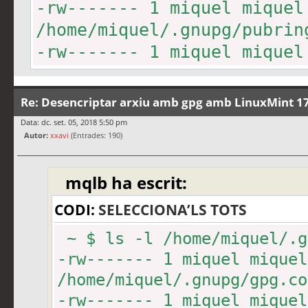
-rw------- 1 miquel miqu
/home/miquel/.gnupg/pubrin
-rw------- 1 miquel miqu
/home/miquel/.gnupg/secrin
-rw------- 1 miquel mique
Re: Desencriptar arxiu amb gpg amb LinuxMint 17
/home/miquel/.gnupg/trustd
Data: dc. set. 05, 2018 5:50 pm
Autor:
xxavi
(Entrades: 190)
mqlb ha escrit:
CODI:
SELECCIONA’LS TOTS
~ $ ls -l /home/miquel/.g
-rw------- 1 miquel miquel
/home/miquel/.gnupg/gpg.co
-rw------- 1 miquel miqu