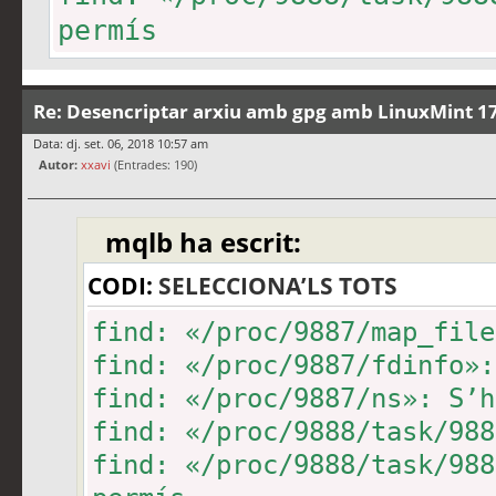
permís
find: «/proc/9888/task/988
find: «/proc/9888/fd»: S’h
Re: Desencriptar arxiu amb gpg amb LinuxMint 17
find: «/proc/9888/map_file
Data: dj. set. 06, 2018 10:57 am
Autor:
find: «/proc/9888/fdinfo»:
xxavi
(Entrades: 190)
find: «/proc/9888/ns»: S’h
mqlb ha escrit:
find: «/proc/9889/task/988
find: «/proc/9889/task/988
CODI:
SELECCIONA’LS TOTS
permís
find: «/proc/9887/map_file
find: «/proc/9889/task/988
find: «/proc/9887/fdinfo»:
find: «/proc/9889/fd»: S’h
find: «/proc/9887/ns»: S’h
find: «/proc/9889/map_file
find: «/proc/9888/task/988
find: «/proc/9889/fdinfo»:
find: «/proc/9888/task/988
find: «/proc/9889/ns»: S’h