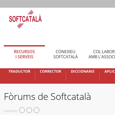
RECURSOS
CONEIXEU
COL·LABO
I SERVEIS
SOFTCATALÀ
AMB L'ASSOC
TRADUCTOR
CORRECTOR
DICCIONARIS
APLI
Fòrums de Softcatalà
Compartiu