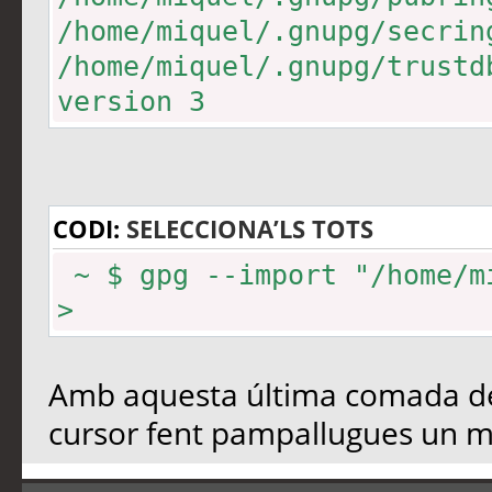
/home/miquel/.gnupg/secrin
/home/miquel/.gnupg/trustd
version 3
CODI:
SELECCIONA’LS TOTS
~ $ gpg --import "/home/m
>
Amb aquesta última comada des
cursor fent pampallugues un m