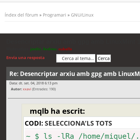
Índex del fòrum
»
Programari
»
GNU/Linux
Desencriptar arxiu amb gpg amb LinuxMint 1
Moderadors:
jordis
,
Andreu
,
cubells
Envia una resposta
Re: Desencriptar arxiu amb gpg amb LinuxMi
Data: dt. set. 04, 2018 6:13 pm
Autor:
xxavi
(Entrades: 190)
mqlb ha escrit:
CODI:
SELECCIONA’LS TOTS
~ $ ls -lRa /home/miquel/.