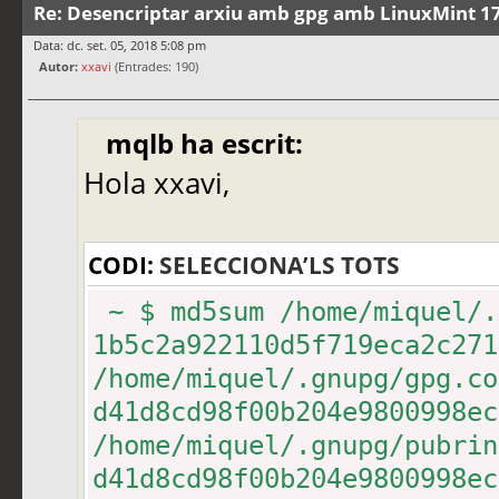
Re: Desencriptar arxiu amb gpg amb LinuxMint 17
Data: dc. set. 05, 2018 5:08 pm
Autor:
xxavi
(Entrades: 190)
mqlb ha escrit:
Hola xxavi,
CODI:
SELECCIONA’LS TOTS
~ $ md5sum /home/miquel/.
1b5c2a922110d5f719eca2c27
/home/miquel/.gnupg/gpg.co
d41d8cd98f00b204e9800998e
/home/miquel/.gnupg/pubrin
d41d8cd98f00b204e9800998e