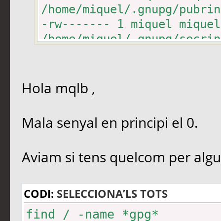
/home/miquel/.gnupg/pubrin
-rw------- 1 miquel miqu
/home/miquel/.gnupg/secrin
-rw------- 1 miquel miqu
/home/miquel/.gnupg/trustd
Hola mqlb ,
Mala senyal en principi el 0.
Aviam si tens quelcom per algun
CODI:
SELECCIONA’LS TOTS
find / -name *gpg*