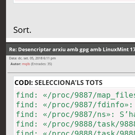
Sort.
Re: Desencriptar arxiu amb gpg amb LinuxMint 17
Data: dc. set. 05, 2018 6:11 pm
Autor:
mqlb
(Entrades: 35)
CODI:
SELECCIONA’LS TOTS
find: «/proc/9887/map_file
find: «/proc/9887/fdinfo»:
find: «/proc/9887/ns»: S’h
find: «/proc/9888/task/988
find: «/proc/9888/task/988