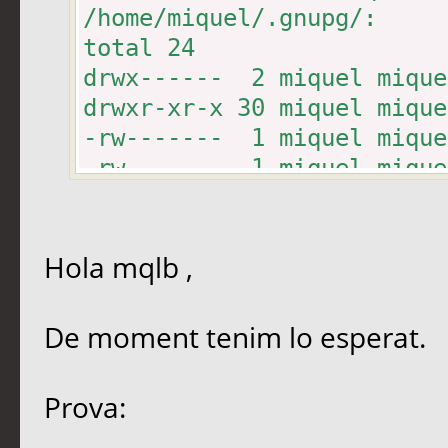
/home/miquel/.gnupg/:
total 24
drwx------ 2 miquel mique
drwxr-xr-x 30 miquel miqu
-rw------- 1 miquel mique
-rw------- 1 miquel miq
pubring.gpg
-rw------- 1 miquel miq
secring.gpg
Hola mqlb ,
-rw------- 1 miquel miqu
trustdb.gpg
De moment tenim lo esperat.
Prova: