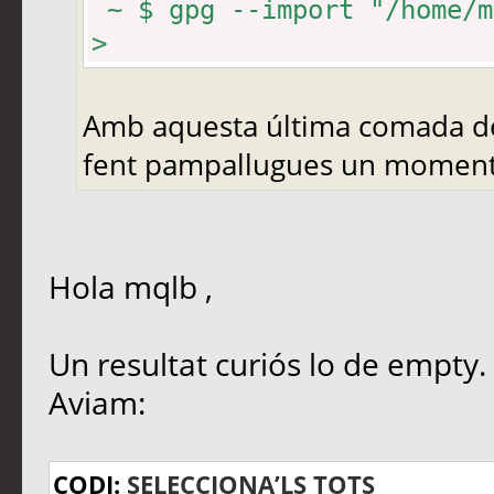
~ $ gpg --import "/home/m
>
Amb aquesta última comada des
fent pampallugues un moment 
Hola mqlb ,
Un resultat curiós lo de empty.
Aviam:
CODI:
SELECCIONA’LS TOTS