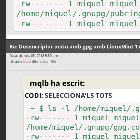
-rw------- 1 miquel miqu
/home/miquel/.gnupg/pubrin
-rw------- 1 miquel miqu
/home/miquel/.gnupg/secrin
-rw------- 1 miquel mique
Re: Desencriptar arxiu amb gpg amb LinuxMint 17
/home/miquel/.gnupg/trustd
Data: dc. set. 05, 2018 5:50 pm
Autor:
xxavi
(Entrades: 190)
mqlb ha escrit:
CODI:
SELECCIONA’LS TOTS
~ $ ls -l /home/miquel/.g
-rw------- 1 miquel miquel
/home/miquel/.gnupg/gpg.co
-rw------- 1 miquel miqu