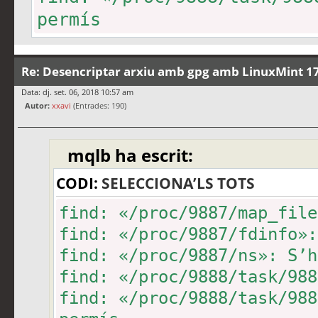
permís
find: «/proc/9888/task/988
find: «/proc/9888/fd»: S’h
Re: Desencriptar arxiu amb gpg amb LinuxMint 17
find: «/proc/9888/map_file
Data: dj. set. 06, 2018 10:57 am
Autor:
find: «/proc/9888/fdinfo»:
xxavi
(Entrades: 190)
find: «/proc/9888/ns»: S’h
mqlb ha escrit:
find: «/proc/9889/task/988
find: «/proc/9889/task/988
CODI:
SELECCIONA’LS TOTS
permís
find: «/proc/9887/map_file
find: «/proc/9889/task/988
find: «/proc/9887/fdinfo»:
find: «/proc/9889/fd»: S’h
find: «/proc/9887/ns»: S’h
find: «/proc/9889/map_file
find: «/proc/9888/task/988
find: «/proc/9889/fdinfo»:
find: «/proc/9888/task/988
find: «/proc/9889/ns»: S’h