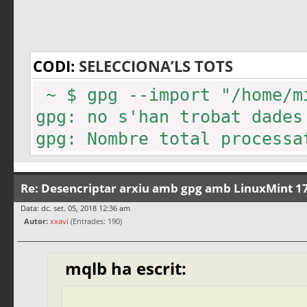
CODI:
SELECCIONA’LS TOTS
~ $ gpg --import "/home/m
gpg: no s'han trobat dades
gpg: Nombre total processa
Re: Desencriptar arxiu amb gpg amb LinuxMint 17
Data: dc. set. 05, 2018 12:36 am
Autor:
xxavi
(Entrades: 190)
mqlb ha escrit: