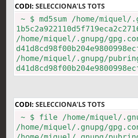
CODI:
SELECCIONA’LS TOTS
~ $ md5sum /home/miquel/.
1b5c2a922110d5f719eca2c27
/home/miquel/.gnupg/gpg.co
d41d8cd98f00b204e9800998e
/home/miquel/.gnupg/pubrin
d41d8cd98f00b204e9800998e
/home/miquel/.gnupg/secrin
ad896e63afba2ebc95e5b3742
/home/miquel/.gnupg/trustd
CODI:
SELECCIONA’LS TOTS
~ $ file /home/miquel/.gn
/home/miquel/.gnupg/gpg.
/home/miquel/.gnupg/pubrin