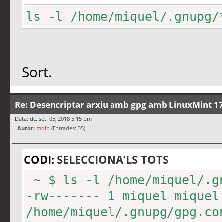
ls -l /home/miquel/.gnupg/
Sort.
Re: Desencriptar arxiu amb gpg amb LinuxMint 17
Data: dc. set. 05, 2018 5:15 pm
Autor:
mqlb
(Entrades: 35)
CODI:
SELECCIONA’LS TOTS
~ $ ls -l /home/miquel/.g
-rw------- 1 miquel miquel
/home/miquel/.gnupg/gpg.co