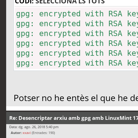
CODI:
SELECCIONA’LS TOTS
gpg: encrypted with RSA ke
gpg: encrypted with RSA ke
gpg: encrypted with RSA ke
gpg: encrypted with RSA ke
gpg: encrypted with RSA ke
gpg: encrypted with RSA ke
gpg: encrypted with RSA ke
gpg: encrypted with RSA ke
gpg: encrypted with RSA ke
Potser no he entès el que he de
gpg: ha fallat el desxifra
disponible
Re: Desencriptar arxiu amb gpg amb LinuxMint 17
Data: dg. ago. 26, 2018 5:40 pm
Autor:
xxavi
(Entrades: 190)