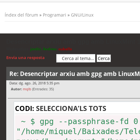
Índex del fòrum
»
Programari
»
GNU/Linux
Desencriptar arxiu amb gpg amb LinuxMint 1
Moderadors:
jordis
,
Andreu
,
cubells
Envia una resposta
Re: Desencriptar arxiu amb gpg amb LinuxMi
Data: dg. ago. 26, 2018 5:35 pm
Autor:
mqlb
(Entrades: 35)
CODI:
SELECCIONA’LS TOTS
~ $ gpg --passphrase-fd 0
"/home/miquel/Baixades/Tel