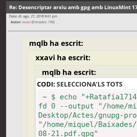
Re: Desencriptar arxiu amb gpg amb LinuxMint 17
Data: dl. ago. 27, 2018 9:01 pm
Autor:
xxavi
(Entrades: 190)
mqlb ha escrit:
xxavi ha escrit:
mqlb ha escrit:
CODI:
SELECCIONA’LS TOTS
~ $ echo "+Ratafia1714
fd 0 --output "/home/mi
Desktop/Actes/gnupg-pro
"/home/miquel/Baixades/
08-21.pdf.gpg"