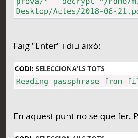
prova/" --decrypt "/home/m
Desktop/Actes/2018-08-21.p
Faig "Enter" i diu això:
CODI:
SELECCIONA’LS TOTS
Reading passphrase from fi
En aquest punt no se que fer. Po