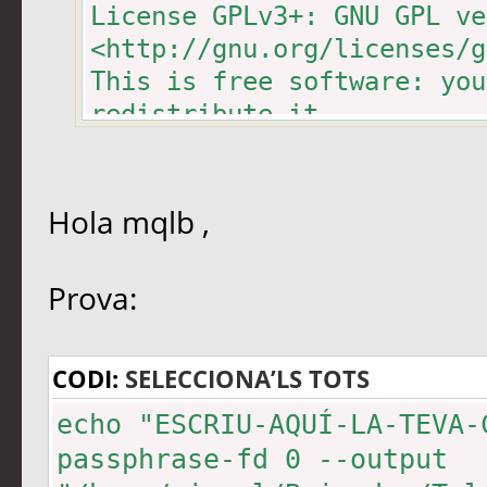
SHA512, SHA224
License GPLv3+: GNU GPL ve
Compressió: No comprimit, 
<http://gnu.org/licenses/g
This is free software: you
redistribute it.
There is NO WARRANTY, to t
Home: ~/.gnupg
Hola mqlb ,
Algoritmes suportats:
Clau pública: RSA, RSA-E, 
Prova:
Xifratge: IDEA, 3DES, CAST
AES256, TWOFISH,
CAMELLIA128, CAMELLI
CODI:
SELECCIONA’LS TOTS
Dispersió: MD5, SHA1, RIPE
echo "ESCRIU-AQUÍ-LA-TEVA-
SHA224
passphrase-fd 0 --output
Compressió: No comprimit, 