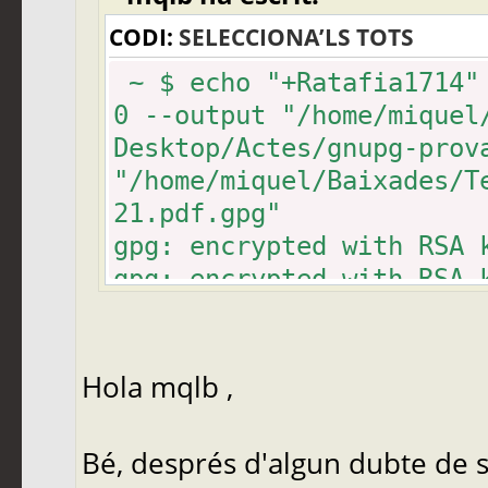
CODI:
SELECCIONA’LS TOTS
~ $ echo "+Ratafia1714" 
0 --output "/home/miquel
Desktop/Actes/gnupg-prov
"/home/miquel/Baixades/T
21.pdf.gpg"
gpg: encrypted with RSA 
gpg: encrypted with RSA 
gpg: encrypted with RSA 
gpg: encrypted with RSA 
gpg: encrypted with RSA 
Hola mqlb ,
gpg: encrypted with RSA 
gpg: encrypted with RSA 
Bé, després d'algun dubte de s
gpg: encrypted with RSA 