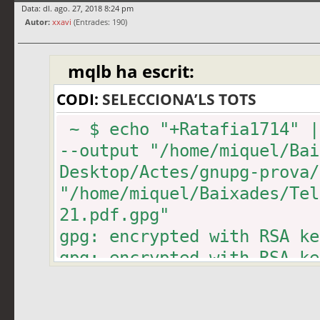
gpg: encrypted with RSA ke
Data: dl. ago. 27, 2018 8:24 pm
Autor:
gpg: encrypted with RSA ke
xxavi
(Entrades: 190)
gpg: encrypted with RSA ke
mqlb ha escrit:
gpg: encrypted with RSA ke
gpg: encrypted with RSA ke
CODI:
SELECCIONA’LS TOTS
gpg: encrypted with RSA ke
~ $ echo "+Ratafia1714" |
gpg: ha fallat el desxifra
--output "/home/miquel/Bai
disponible
Desktop/Actes/gnupg-prova/
"/home/miquel/Baixades/Tel
21.pdf.gpg"
gpg: encrypted with RSA ke
gpg: encrypted with RSA ke
gpg: encrypted with RSA ke
gpg: encrypted with RSA ke