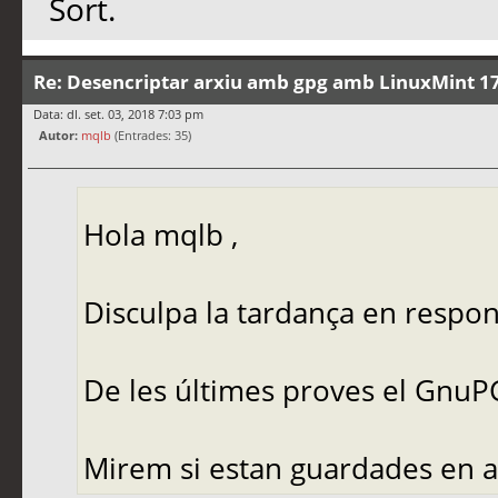
Sort.
Re: Desencriptar arxiu amb gpg amb LinuxMint 17
Data: dl. set. 03, 2018 7:03 pm
Autor:
mqlb
(Entrades: 35)
Hola mqlb ,
Disculpa la tardança en respo
De les últimes proves el GnuPG 
Mirem si estan guardades en al