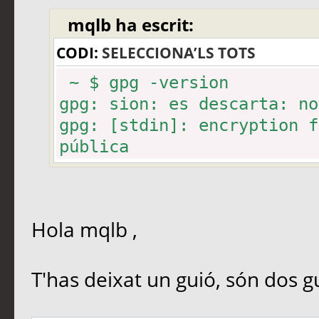
mqlb ha escrit:
CODI:
SELECCIONA’LS TOTS
~ $ gpg -version
gpg: sion: es descarta: no
gpg: [stdin]: encryption f
pública
Hola mqlb ,
T'has deixat un guió, són dos g