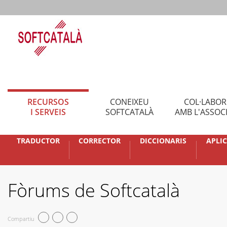
RECURSOS
CONEIXEU
COL·LABO
I SERVEIS
SOFTCATALÀ
AMB L'ASSOC
TRADUCTOR
CORRECTOR
DICCIONARIS
APLI
Fòrums de Softcatalà
Compartiu