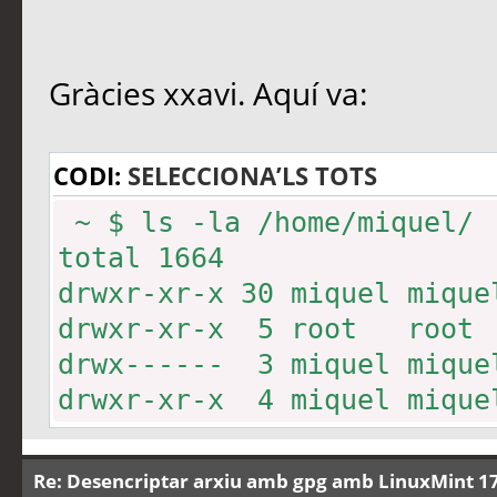
Gràcies xxavi. Aquí va:
CODI:
SELECCIONA’LS TOTS
~ $ ls -la /home/miquel/
total 1664
drwxr-xr-x 30 miquel miq
drwxr-xr-x 5 root roo
drwx------ 3 miquel miqu
drwxr-xr-x 4 miquel miq
Baixades
-rw------- 1 miquel miqu
Re: Desencriptar arxiu amb gpg amb LinuxMint 17