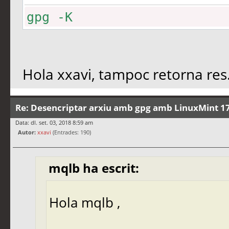
gpg -K
Hola xxavi, tampoc retorna res
Re: Desencriptar arxiu amb gpg amb LinuxMint 17
Data: dl. set. 03, 2018 8:59 am
Autor:
xxavi
(Entrades: 190)
mqlb ha escrit:
Hola mqlb ,