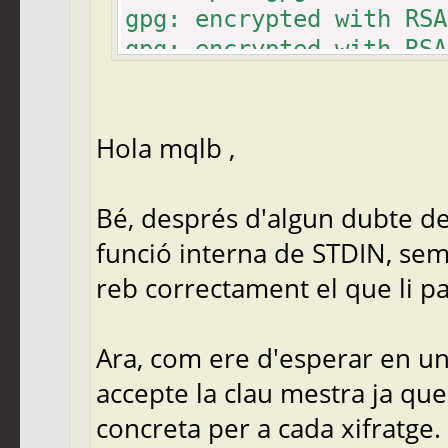
gpg: encrypted with RSA
gpg: encrypted with RSA
gpg: encrypted with RSA
gpg: encrypted with RSA
gpg: encrypted with RSA
Hola mqlb ,
gpg: encrypted with RSA
gpg: encrypted with RSA
Bé, després d'algun dubte de
gpg: encrypted with RSA
funció interna de STDIN, sem
gpg: encrypted with RSA
reb correctament el que li p
gpg: ha fallat el desxi
està disponible
Ara, com ere d'esperar en un
accepte la clau mestra ja que,
concreta per a cada xifratge.