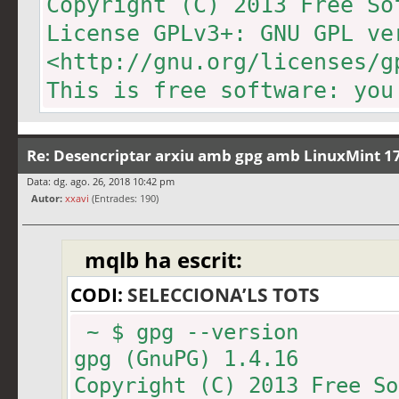
Copyright (C) 2013 Free So
License GPLv3+: GNU GPL ve
<http://gnu.org/licenses/g
This is free software: you
redistribute it.
There is NO WARRANTY, to t
Re: Desencriptar arxiu amb gpg amb LinuxMint 17
Data: dg. ago. 26, 2018 10:42 pm
Autor:
Home: ~/.gnupg
xxavi
(Entrades: 190)
Algoritmes suportats:
mqlb ha escrit:
Clau pública: RSA, RSA-E, 
Xifratge: IDEA, 3DES, CAST
CODI:
SELECCIONA’LS TOTS
AES256, TWOFISH,
~ $ gpg --version
CAMELLIA128, CAMELLI
gpg (GnuPG) 1.4.16
Dispersió: MD5, SHA1, RIPE
Copyright (C) 2013 Free So