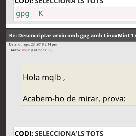
CODI:
SELECCIONA’LS TOTS
gpg -K
Re: Desencriptar arxiu amb gpg amb LinuxMint 17
Data: dt. ago. 28, 2018 2:14 pm
Autor:
mqlb
(Entrades: 35)
Hola mqlb ,
Acabem-ho de mirar, prova:
CODI:
SELECCIONA’LS TOTS