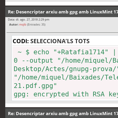
Re: Desencriptar arxiu amb gpg amb LinuxMint 17
Data: dl. ago. 27, 2018 2:29 pm
Autor:
mqlb
(Entrades: 35)
CODI:
SELECCIONA’LS TOTS
~ $ echo "+Ratafia1714" |
0 --output "/home/miquel/B
Desktop/Actes/gnupg-prova/
"/home/miquel/Baixades/Tel
21.pdf.gpg"
gpg: encrypted with RSA ke
gpg: encrypted with RSA ke
gpg: encrypted with RSA ke
Re: Desencriptar arxiu amb gpg amb LinuxMint 17