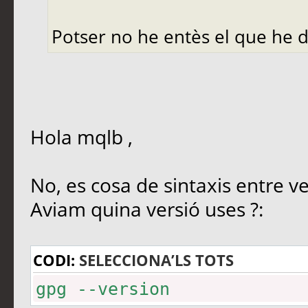
gpg: encrypted with RSA ke
Potser no he entès el que he d
gpg: ha fallat el desxifra
disponible
Hola mqlb ,
No, es cosa de sintaxis entre v
Aviam quina versió uses ?:
CODI:
SELECCIONA’LS TOTS
gpg --version