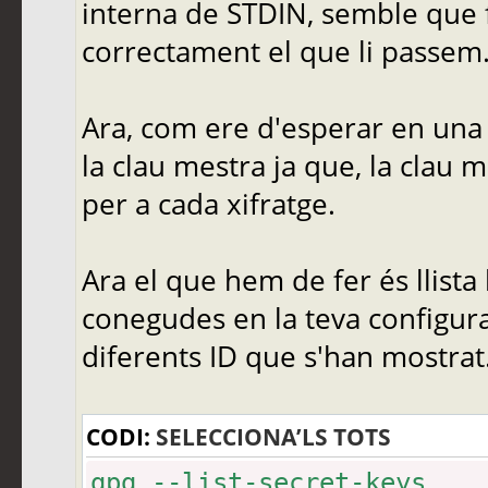
interna de STDIN, semble que f
gpg: encrypted with RSA 
correctament el que li passem
gpg: ha fallat el desxif
disponible
Ara, com ere d'esperar en una
la clau mestra ja que, la clau 
per a cada xifratge.
Ara el que hem de fer és llista
conegudes en la teva configura
diferents ID que s'han mostra
CODI:
SELECCIONA’LS TOTS
gpg --list-secret-keys