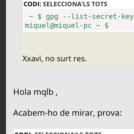
CODI:
SELECCIONA’LS TOTS
~ $ gpg --list-secret-key
miquel@miquel-pc ~ $
Xxavi, no surt res.
Hola mqlb ,
Acabem-ho de mirar, prova: