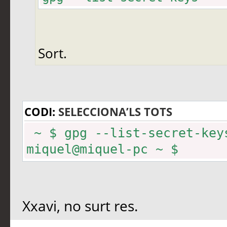
Sort.
CODI:
SELECCIONA’LS TOTS
~ $ gpg --list-secret-key
miquel@miquel-pc ~ $
Xxavi, no surt res.