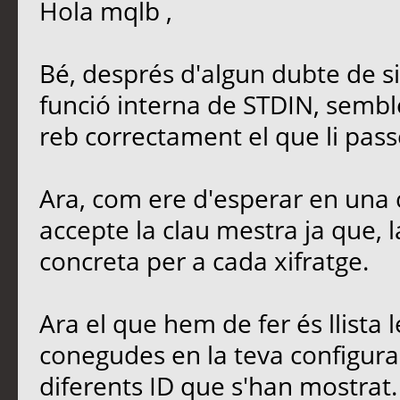
gpg: encrypted with RSA ke
Hola mqlb ,
gpg: encrypted with RSA ke
gpg: encrypted with RSA ke
Bé, després d'algun dubte de s
gpg: encrypted with RSA ke
funció interna de STDIN, semble
gpg: encrypted with RSA ke
reb correctament el que li pas
gpg: ha fallat el desxifra
disponible
Ara, com ere d'esperar en una 
accepte la clau mestra ja que, l
concreta per a cada xifratge.
Ara el que hem de fer és llista 
conegudes en la teva configura
diferents ID que s'han mostrat