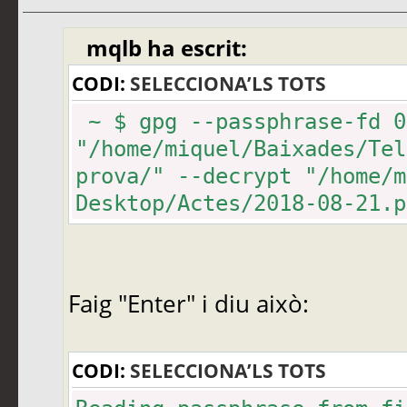
mqlb ha escrit:
CODI:
SELECCIONA’LS TOTS
~ $ gpg --passphrase-fd 0
"/home/miquel/Baixades/Tel
prova/" --decrypt "/home/m
Desktop/Actes/2018-08-21.p
Faig "Enter" i diu això:
CODI:
SELECCIONA’LS TOTS