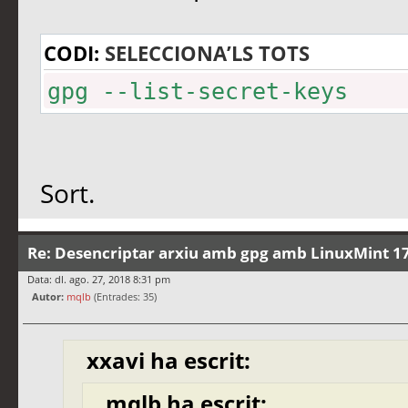
CODI:
SELECCIONA’LS TOTS
gpg --list-secret-keys
Sort.
Re: Desencriptar arxiu amb gpg amb LinuxMint 17
Data: dl. ago. 27, 2018 8:31 pm
Autor:
mqlb
(Entrades: 35)
xxavi ha escrit:
mqlb ha escrit: