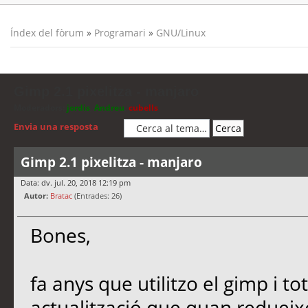
Índex del fòrum
»
Programari
»
GNU/Linux
Gimp 2.1 pixelitza - manjaro
Moderadors:
jordis
,
Andreu
,
cubells
Envia una resposta
Gimp 2.1 pixelitza - manjaro
Data: dv. jul. 20, 2018 12:19 pm
Autor:
Bratac
(Entrades: 26)
Bones,
fa anys que utilitzo el gimp i t
actualització que quan redueixo