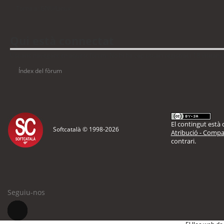
Torna a: GNU/Linux
Qui està connectat
Usuaris navegant en aquest fòrum: No hi ha cap usuari registrat i 18 visitant
Índex del fòrum
El contingut està d
Softcatalà © 1998-
2026
Atribució - Compar
contrari.
Seguiu-nos