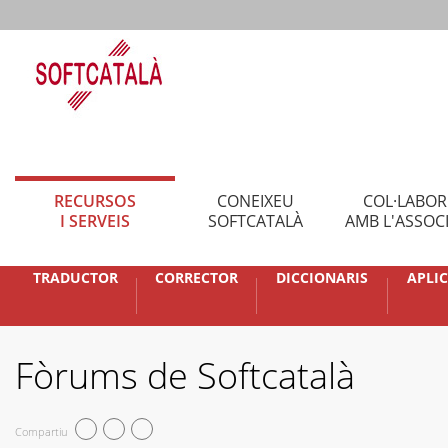
RECURSOS
CONEIXEU
COL·LABO
I SERVEIS
SOFTCATALÀ
AMB L'ASSOC
TRADUCTOR
CORRECTOR
DICCIONARIS
APLI
Fòrums de Softcatalà
Compartiu