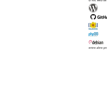
El lloc web de
entre altre pr