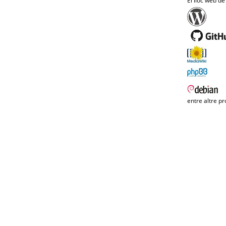
El lloc web de
entre altre pr