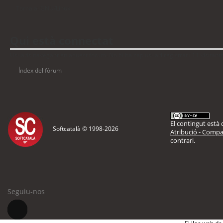
Torna a: GNU/Linux
Qui està connectat
Usuaris navegant en aquest fòrum: No hi ha cap usuari registrat i 11 visitant
Índex del fòrum
El contingut està d
Softcatalà © 1998-
2026
Atribució - Compar
contrari.
Seguiu-nos