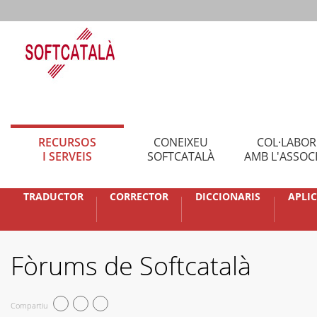
RECURSOS
CONEIXEU
COL·LABO
I SERVEIS
SOFTCATALÀ
AMB L'ASSOC
TRADUCTOR
CORRECTOR
DICCIONARIS
APLI
Fòrums de Softcatalà
Compartiu