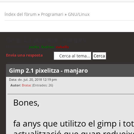
Índex del fòrum
»
Programari
»
GNU/Linux
Gimp 2.1 pixelitza - manjaro
Moderadors:
jordis
,
Andreu
,
cubells
Envia una resposta
Gimp 2.1 pixelitza - manjaro
Data: dv. jul. 20, 2018 12:19 pm
Autor:
Bratac
(Entrades: 26)
Bones,
fa anys que utilitzo el gimp i t
actualització que quan redueixo