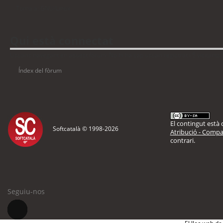
Torna a: GNU/Linux
Qui està connectat
Usuaris navegant en aquest fòrum: No hi ha cap usuari registrat i 5 visitants
Índex del fòrum
El contingut està d
Softcatalà © 1998-
2026
Atribució - Compar
contrari.
Seguiu-nos