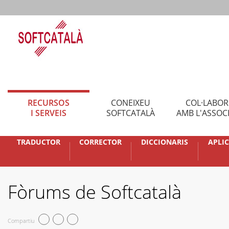
RECURSOS
CONEIXEU
COL·LABO
I SERVEIS
SOFTCATALÀ
AMB L'ASSOC
TRADUCTOR
CORRECTOR
DICCIONARIS
APLI
Fòrums de Softcatalà
Compartiu