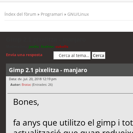
Índex del fòrum
»
Programari
»
GNU/Linux
Gimp 2.1 pixelitza - manjaro
Moderadors:
jordis
,
Andreu
,
cubells
Envia una resposta
Gimp 2.1 pixelitza - manjaro
Data: dv. jul. 20, 2018 12:19 pm
Autor:
Bratac
(Entrades: 26)
Bones,
fa anys que utilitzo el gimp i t
actualització que quan redueixo