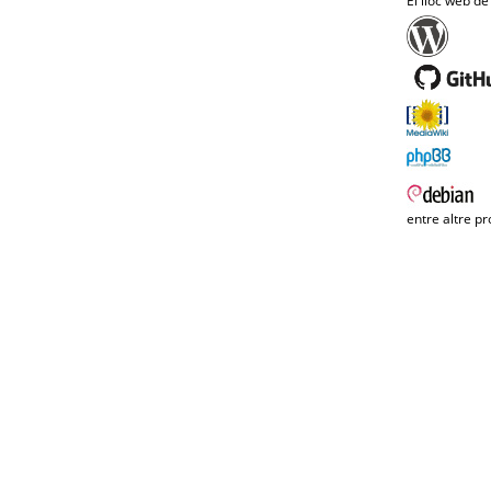
El lloc web de
entre altre pr