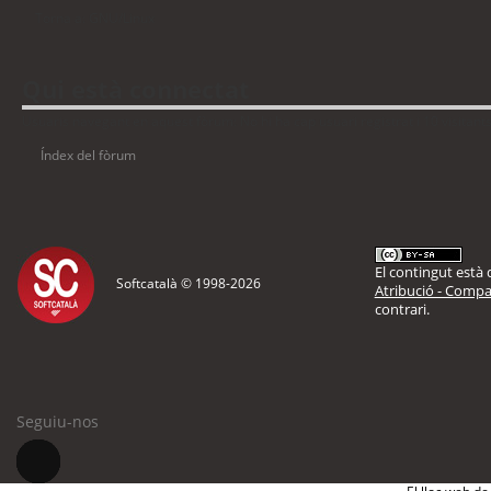
Torna a: GNU/Linux
Qui està connectat
Usuaris navegant en aquest fòrum: No hi ha cap usuari registrat i 10 visitant
Índex del fòrum
El contingut està d
Softcatalà © 1998-
2026
Atribució - Compar
contrari.
Seguiu-nos