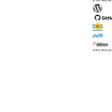
El lloc web de
entre altre pr