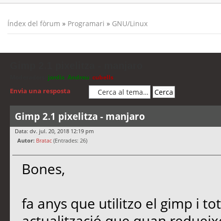
Índex del fòrum
»
Programari
»
GNU/Linux
Gimp 2.1 pixelitza - manjaro
Moderadors:
jordis
,
Andreu
,
cubells
Envia una resposta
Gimp 2.1 pixelitza - manjaro
Data: dv. jul. 20, 2018 12:19 pm
Autor:
Bratac
(Entrades: 26)
Bones,
fa anys que utilitzo el gimp i t
actualització que quan redueixo