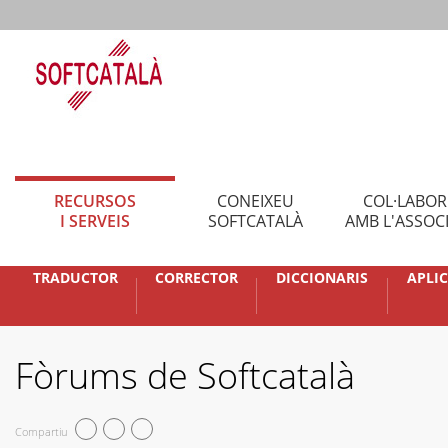
RECURSOS
CONEIXEU
COL·LABO
I SERVEIS
SOFTCATALÀ
AMB L'ASSOC
TRADUCTOR
CORRECTOR
DICCIONARIS
APLI
Fòrums de Softcatalà
Compartiu