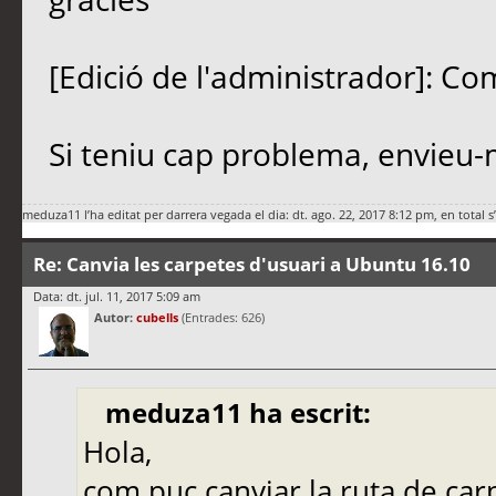
[Edició de l'administrador]: Co
Si teniu cap problema, envieu-
meduza11
l’ha editat per darrera vegada el dia: dt. ago. 22, 2017 8:12 pm, en total s
Re: Canvia les carpetes d'usuari a Ubuntu 16.10
Data: dt. jul. 11, 2017 5:09 am
Autor:
cubells
(Entrades: 626)
meduza11 ha escrit:
Hola,
com puc canviar la ruta de ca