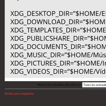
XDG_DESKTOP_DIR=”$HOME/Esc
XDG_DOWNLOAD_DIR=”$HOME/
XDG_TEMPLATES_DIR=”$HOME/P
XDG_PUBLICSHARE_DIR=”$HOM
XDG_DOCUMENTS_DIR=”$HOM
XDG_MUSIC_DIR=”$HOME/Músi
XDG_PICTURES_DIR=”$HOME/I
XDG_VIDEOS_DIR=”$HOME/Víd
Mostra les entrades dels darrers:
Envia una resposta
Torna a: GNU/Linux