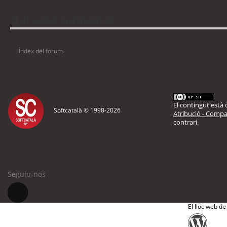
Qui està connectat
Usuaris navegant en aquest fòrum: No hi ha cap usuari registrat i 16 visitant
Índex del fòrum
El contingut està d
Softcatalà © 1998-
2026
Atribució - Compar
contrari.
Seguiu-nos
El lloc web de