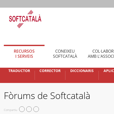
RECURSOS
CONEIXEU
COL·LABO
I SERVEIS
SOFTCATALÀ
AMB L'ASSOC
TRADUCTOR
CORRECTOR
DICCIONARIS
APLI
Fòrums de Softcatalà
Compartiu