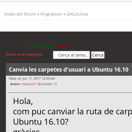
Índex del fòrum
»
Programari
»
GNU/Linux
Canvia les carpetes d'usuari a Ubuntu 16.10
Moderadors:
jordis
,
Andreu
,
cubells
Envia una resposta
Canvia les carpetes d'usuari a Ubuntu 16.10
Data: dt. jul. 11, 2017 12:03 am
Autor:
meduza11
(Entrades: 1)
Hola,
com puc canviar la ruta de car
Ubuntu 16.10?
gràcies