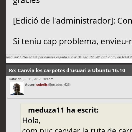
[Edició de l'administrador]: Co
Si teniu cap problema, envieu-
meduza11
l’ha editat per darrera vegada el dia: dt. ago. 22, 2017 8:12 pm, en total s
Re: Canvia les carpetes d'usuari a Ubuntu 16.10
Data: dt. jul. 11, 2017 5:09 am
Autor:
cubells
(Entrades: 626)
meduza11 ha escrit:
Hola,
com puc canviar la ruta de ca