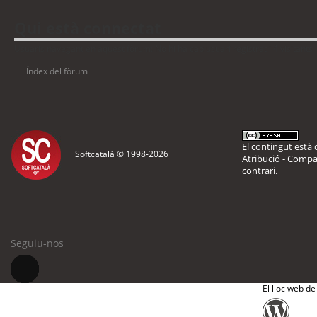
Qui està connectat
Usuaris navegant en aquest fòrum: No hi ha cap usuari registrat i 4 visitants
Índex del fòrum
El contingut està d
Softcatalà © 1998-
2026
Atribució - Compar
contrari.
Seguiu-nos
El lloc web de