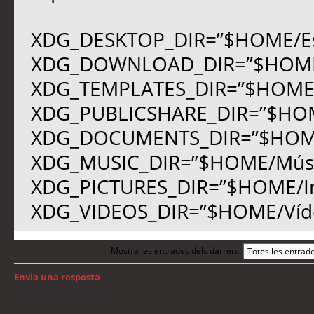
XDG_DESKTOP_DIR=”$HOME/Esc
XDG_DOWNLOAD_DIR=”$HOME/
XDG_TEMPLATES_DIR=”$HOME/P
XDG_PUBLICSHARE_DIR=”$HOM
XDG_DOCUMENTS_DIR=”$HOM
XDG_MUSIC_DIR=”$HOME/Músi
XDG_PICTURES_DIR=”$HOME/I
XDG_VIDEOS_DIR=”$HOME/Víd
Mostra les entrades dels darrers:
Envia una resposta
Torna a: GNU/Linux