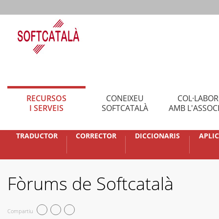
RECURSOS
CONEIXEU
COL·LABO
I SERVEIS
SOFTCATALÀ
AMB L'ASSOC
TRADUCTOR
CORRECTOR
DICCIONARIS
APLI
Fòrums de Softcatalà
Compartiu