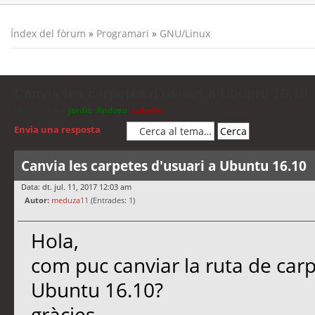
Índex del fòrum
»
Programari
»
GNU/Linux
Canvia les carpetes d'usuari a Ubuntu 16.10
Moderadors:
jordis
,
Andreu
,
cubells
Envia una resposta
Canvia les carpetes d'usuari a Ubuntu 16.10
Data: dt. jul. 11, 2017 12:03 am
Autor:
meduza11
(Entrades: 1)
Hola,
com puc canviar la ruta de car
Ubuntu 16.10?
gràcies