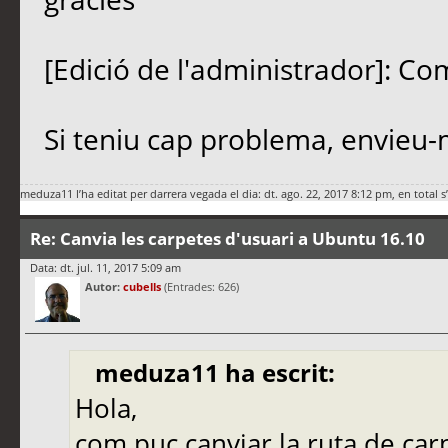
[Edició de l'administrador]: Co
Si teniu cap problema, envieu-
meduza11
l’ha editat per darrera vegada el dia: dt. ago. 22, 2017 8:12 pm, en total s
Re: Canvia les carpetes d'usuari a Ubuntu 16.10
Data: dt. jul. 11, 2017 5:09 am
Autor:
cubells
(Entrades: 626)
meduza11 ha escrit:
Hola,
com puc canviar la ruta de ca