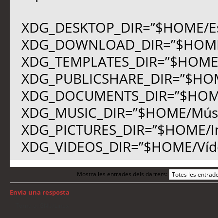
XDG_DESKTOP_DIR=”$HOME/Esc
XDG_DOWNLOAD_DIR=”$HOME/
XDG_TEMPLATES_DIR=”$HOME/P
XDG_PUBLICSHARE_DIR=”$HOM
XDG_DOCUMENTS_DIR=”$HOM
XDG_MUSIC_DIR=”$HOME/Músi
XDG_PICTURES_DIR=”$HOME/I
XDG_VIDEOS_DIR=”$HOME/Víd
Mostra les entrades dels darrers:
Envia una resposta
Torna a: GNU/Linux