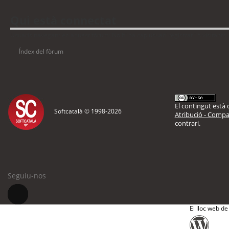
Qui està connectat
Usuaris navegant en aquest fòrum: No hi ha cap usuari registrat i 5 visitants
Índex del fòrum
El contingut està d
Softcatalà © 1998-
2026
Atribució - Compar
contrari.
Seguiu-nos
El lloc web de