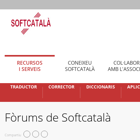
RECURSOS
CONEIXEU
COL·LABO
I SERVEIS
SOFTCATALÀ
AMB L'ASSOC
TRADUCTOR
CORRECTOR
DICCIONARIS
APLI
Fòrums de Softcatalà
Compartiu