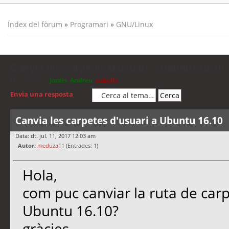
Índex del fòrum
»
Programari
»
GNU/Linux
Canvia les carpetes d'usuari a Ubuntu 16.10
Moderadors:
jordis
,
Andreu
,
cubells
Envia una resposta
Canvia les carpetes d'usuari a Ubuntu 16.10
Data: dt. jul. 11, 2017 12:03 am
Autor:
meduza11
(Entrades: 1)
Hola,
com puc canviar la ruta de car
Ubuntu 16.10?
gràcies