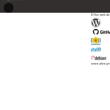
El lloc web de
entre altre pr