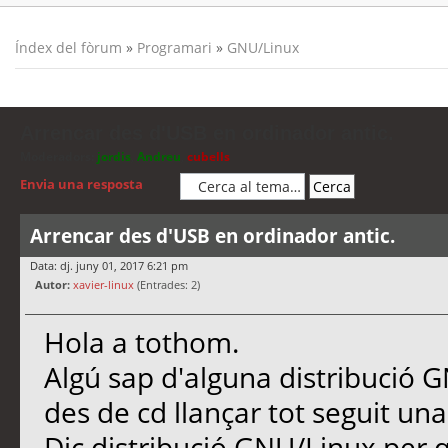
Índex del fòrum
»
Programari
»
GNU/Linux
Arrencar des d'USB en ordinador antic.
Moderadors:
jordis
,
Andreu
,
cubells
Envia una resposta
Arrencar des d'USB en ordinador antic.
Data: dj. juny 01, 2017 6:21 pm
Autor:
xavier-linux
(Entrades: 2)
Hola a tothom.
Algú sap d'alguna distribució 
des de cd llançar tot seguit un
Dic distribució GNU/Linux per q