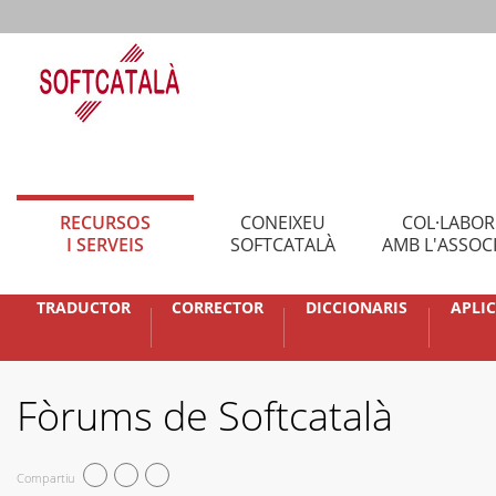
RECURSOS
CONEIXEU
COL·LABO
I SERVEIS
SOFTCATALÀ
AMB L'ASSOC
TRADUCTOR
CORRECTOR
DICCIONARIS
APLI
Fòrums de Softcatalà
Compartiu