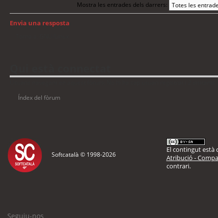
Mostra les entrades dels darrers:
Envia una resposta
Torna a: GNU/Linux
Qui està connectat
Usuaris navegant en aquest fòrum: No hi ha cap usuari registrat i 2 visitants
Índex del fòrum
El contingut està d
Softcatalà © 1998-
2026
Atribució - Compar
contrari.
Seguiu-nos