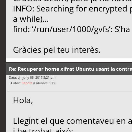
INFO: Searching for encrypted p
a while)...
find: ‘/run/user/1000/gvfs’: S’h
Gràcies pel teu interès.
Re: Recuperar home xifrat Ubuntu usant la contr
Data: dj. juny 08, 2017 5:21 pm
Autor:
Pepote
(Entrades: 138)
Hola,
Llegint el que comentaveu en aq
i he trobat això: