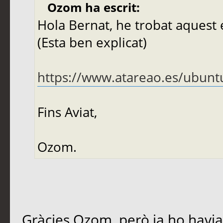
Ozom ha escrit:
Hola Bernat, he trobat aquest e
(Esta ben explicat)
https://www.atareao.es/ubuntu
Fins Aviat,
Ozom.
Gràcies Ozom, però ja ho havia