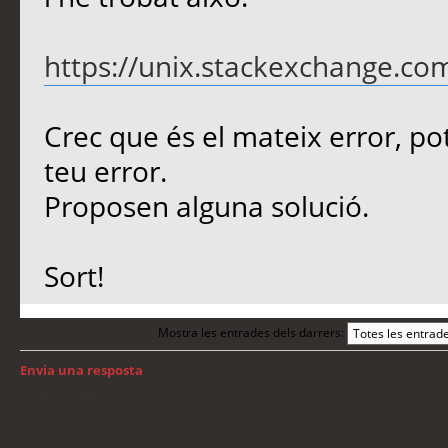
https://unix.stackexchange.com
Crec que és el mateix error, pot
teu error.
Proposen alguna solució.
Sort!
Mostra les entrades dels darrers:
Envia una resposta
Torna a: GNU/Linux