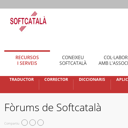
RECURSOS
CONEIXEU
COL·LABO
I SERVEIS
SOFTCATALÀ
AMB L'ASSOC
TRADUCTOR
CORRECTOR
DICCIONARIS
APLI
Fòrums de Softcatalà
Compartiu