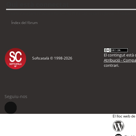
Qui està connectat
Usuaris navegant en aquest fòrum: No hi ha cap usuari registrat i 7 visitants
Índex del fòrum
El contingut està d
Softcatalà © 1998-
2026
Atribució - Compar
contrari.
Seguiu-nos
El lloc web de