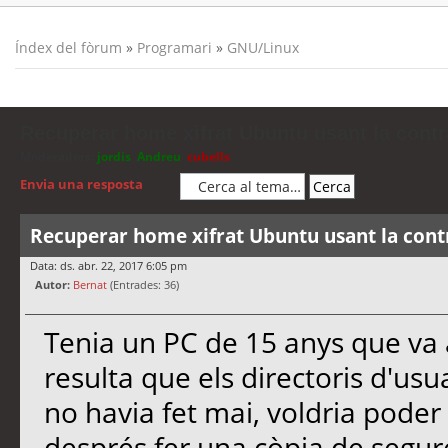
Índex del fòrum
»
Programari
»
GNU/Linux
Recuperar home xifrat Ubuntu usant la cont
Moderadors:
jordis
,
Andreu
,
cubells
Envia una resposta
Recuperar home xifrat Ubuntu usant la cont
Data: ds. abr. 22, 2017 6:05 pm
Autor:
Bernat
(Entrades: 36)
Tenia un PC de 15 anys que va ar
resulta que els directoris d'us
no havia fet mai, voldria poder 
després fer una còpia de segure