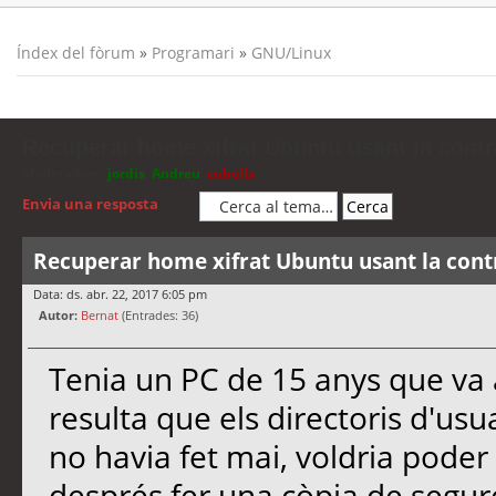
Índex del fòrum
»
Programari
»
GNU/Linux
Recuperar home xifrat Ubuntu usant la cont
Moderadors:
jordis
,
Andreu
,
cubells
Envia una resposta
Recuperar home xifrat Ubuntu usant la cont
Data: ds. abr. 22, 2017 6:05 pm
Autor:
Bernat
(Entrades: 36)
Tenia un PC de 15 anys que va ar
resulta que els directoris d'us
no havia fet mai, voldria poder 
després fer una còpia de segure