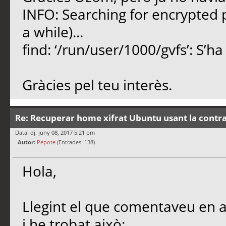
INFO: Searching for encrypted p
a while)...
find: ‘/run/user/1000/gvfs’: S’h
Gràcies pel teu interès.
Re: Recuperar home xifrat Ubuntu usant la contr
Data: dj. juny 08, 2017 5:21 pm
Autor:
Pepote
(Entrades: 138)
Hola,
Llegint el que comentaveu en aq
i he trobat això: