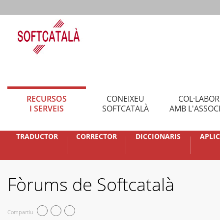
RECURSOS
CONEIXEU
COL·LABO
I SERVEIS
SOFTCATALÀ
AMB L'ASSOC
TRADUCTOR
CORRECTOR
DICCIONARIS
APLI
Fòrums de Softcatalà
Compartiu