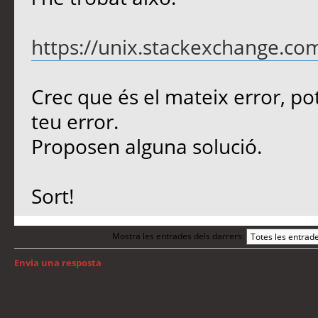
https://unix.stackexchange.com
Crec que és el mateix error, pot
teu error.
Proposen alguna solució.
Sort!
Mostra les entrades dels darrers:
Envia una resposta
Torna a: GNU/Linux