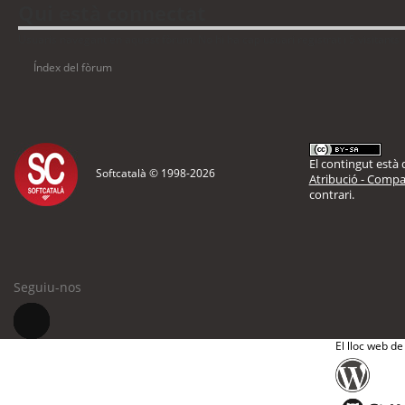
Qui està connectat
Usuaris navegant en aquest fòrum: No hi ha cap usuari registrat i 5 visitants
Índex del fòrum
El contingut està d
Softcatalà © 1998-
2026
Atribució - Compar
contrari.
Seguiu-nos
El lloc web de