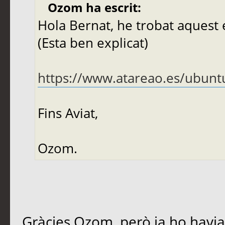
Ozom ha escrit:
Hola Bernat, he trobat aquest e
(Esta ben explicat)
https://www.atareao.es/ubuntu
Fins Aviat,
Ozom.
Gràcies Ozom, però ja ho havia