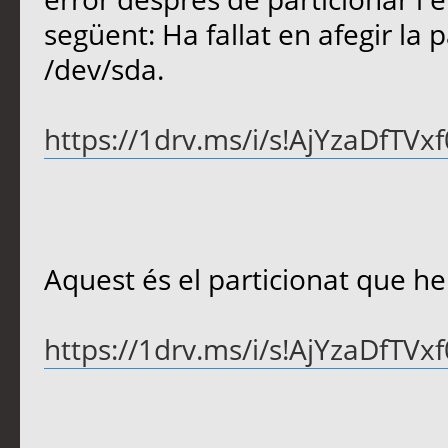
següent: Ha fallat en afegir la p
/dev/sda.
https://1drv.ms/i/s!AjYzaDfTV
Aquest és el particionat que he
https://1drv.ms/i/s!AjYzaDfTV