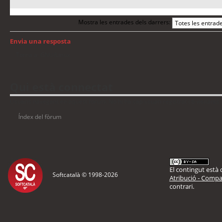
Mostra les entrades dels darrers:
Envia una resposta
Torna a: GNU/Linux
Qui està connectat
Usuaris navegant en aquest fòrum: No hi ha cap usuari registrat i 6 visitants
Índex del fòrum
El contingut està d
Softcatalà © 1998-
2026
Atribució - Compar
contrari.