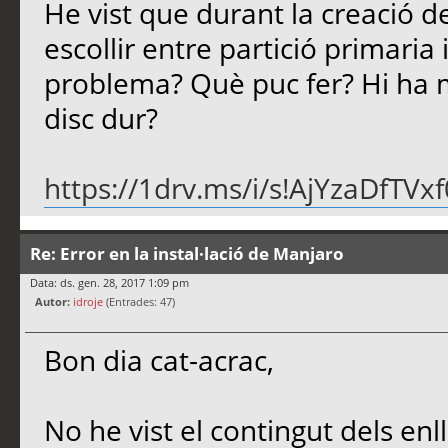
He vist que durant la creació d
escollir entre partició primaria 
problema? Què puc fer? Hi ha m
disc dur?
https://1drv.ms/i/s!AjYzaDfT
Re: Error en la instal·lació de Manjaro
Data: ds. gen. 28, 2017 1:09 pm
Autor:
idroje
(Entrades: 47)
Bon dia cat-acrac,
No he vist el contingut dels enl