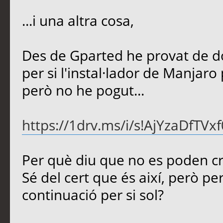
...i una altra cosa,
Des de Gparted he provat de do
per si l'instal·lador de Manjaro p
però no he pogut...
https://1drv.ms/i/s!AjYzaDfT
Per què diu que no es poden cr
Sé del cert que és així, però pe
continuació per si sol?