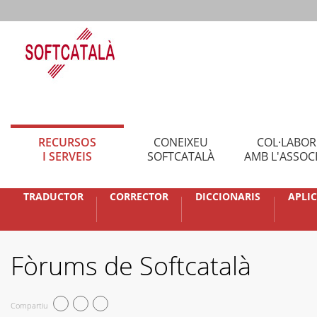
RECURSOS
CONEIXEU
COL·LABO
I SERVEIS
SOFTCATALÀ
AMB L'ASSOC
TRADUCTOR
CORRECTOR
DICCIONARIS
APLI
Fòrums de Softcatalà
Compartiu