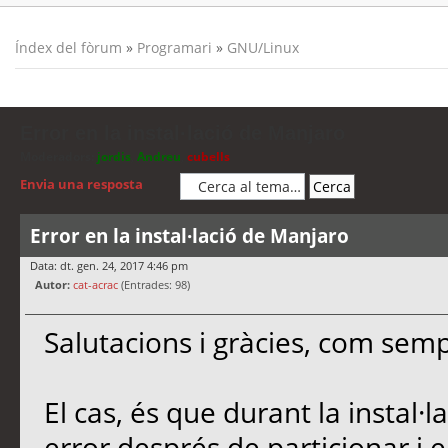
Índex del fòrum
»
Programari
»
GNU/Linux
Error en la instal·lació de Manjaro
Moderadors:
jordis
,
Andreu
,
cubells
Envia una resposta
Error en la instal·lació de Manjaro
Data: dt. gen. 24, 2017 4:46 pm
Autor:
cat-acrac
(Entrades: 98)
Salutacions i gràcies, com semp
El cas, és que durant la instal
error després de particionar i 