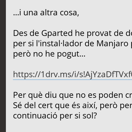
...i una altra cosa,
Des de Gparted he provat de do
per si l'instal·lador de Manjaro p
però no he pogut...
https://1drv.ms/i/s!AjYzaDfT
Per què diu que no es poden cr
Sé del cert que és així, però pe
continuació per si sol?