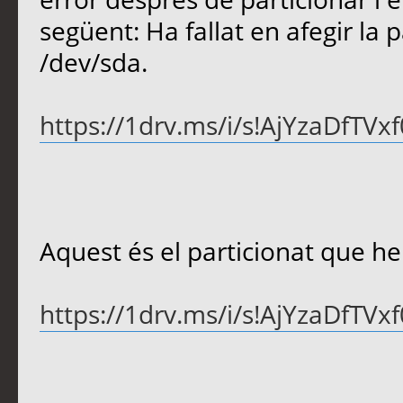
següent: Ha fallat en afegir la p
/dev/sda.
https://1drv.ms/i/s!AjYzaDfTV
Aquest és el particionat que he
https://1drv.ms/i/s!AjYzaDfTV