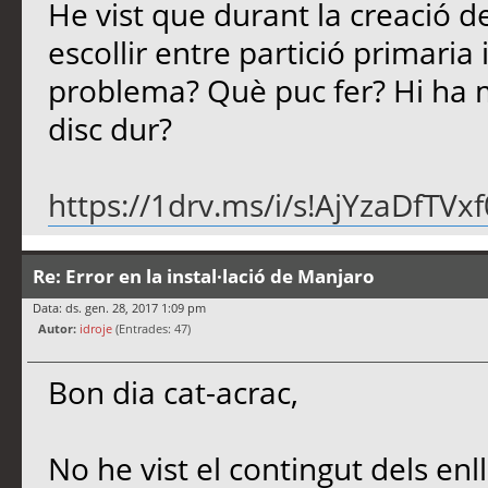
He vist que durant la creació d
escollir entre partició primaria 
problema? Què puc fer? Hi ha m
disc dur?
https://1drv.ms/i/s!AjYzaDfT
Re: Error en la instal·lació de Manjaro
Data: ds. gen. 28, 2017 1:09 pm
Autor:
idroje
(Entrades: 47)
Bon dia cat-acrac,
No he vist el contingut dels enl