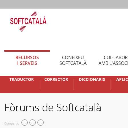
RECURSOS
CONEIXEU
COL·LABO
I SERVEIS
SOFTCATALÀ
AMB L'ASSOC
TRADUCTOR
CORRECTOR
DICCIONARIS
APLI
Fòrums de Softcatalà
Compartiu