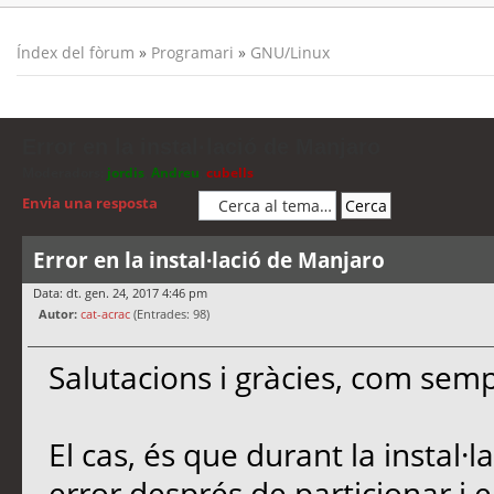
Índex del fòrum
»
Programari
»
GNU/Linux
Error en la instal·lació de Manjaro
Moderadors:
jordis
,
Andreu
,
cubells
Envia una resposta
Error en la instal·lació de Manjaro
Data: dt. gen. 24, 2017 4:46 pm
Autor:
cat-acrac
(Entrades: 98)
Salutacions i gràcies, com semp
El cas, és que durant la instal
error després de particionar i 