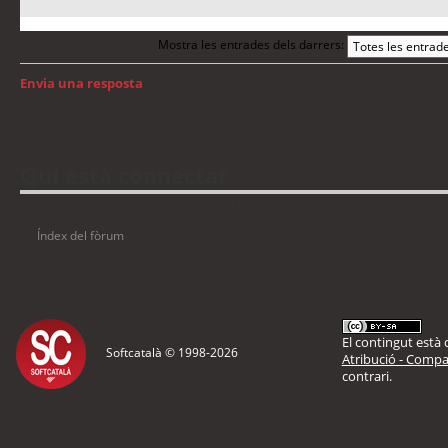
Mostra les entrades dels darrers:
Envia una resposta
Torna a: GNU/Linux
Qui està connectat
Usuaris navegant en aquest fòrum: No hi ha cap usuari registrat i 5 visitants
Índex del fòrum
El contingut està d
Softcatalà © 1998-
2026
Atribució - Compar
contrari.