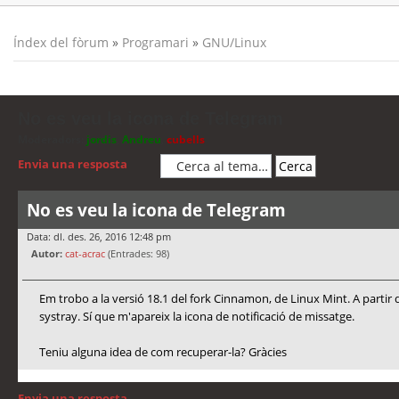
Índex del fòrum
»
Programari
»
GNU/Linux
No es veu la icona de Telegram
Moderadors:
jordis
,
Andreu
,
cubells
Envia una resposta
No es veu la icona de Telegram
Data: dl. des. 26, 2016 12:48 pm
Autor:
cat-acrac
(Entrades: 98)
Em trobo a la versió 18.1 del fork Cinnamon, de Linux Mint. A partir d
systray. Sí que m'apareix la icona de notificació de missatge.
Teniu alguna idea de com recuperar-la? Gràcies
Envia una resposta