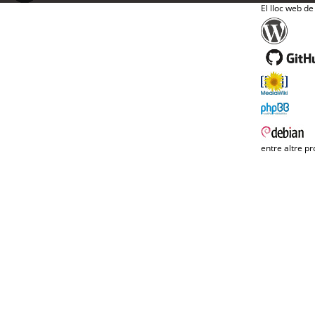
El lloc web de
entre altre pr