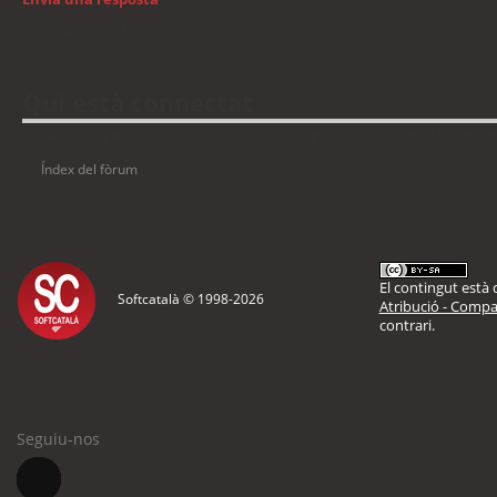
Torna a: GNU/Linux
Qui està connectat
Usuaris navegant en aquest fòrum: No hi ha cap usuari registrat i 21 visitant
Índex del fòrum
El contingut està d
Softcatalà © 1998-
2026
Atribució - Compar
contrari.
Seguiu-nos