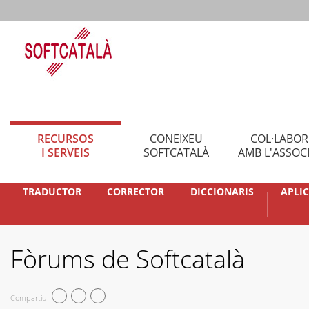
RECURSOS
CONEIXEU
COL·LABO
I SERVEIS
SOFTCATALÀ
AMB L'ASSOC
TRADUCTOR
CORRECTOR
DICCIONARIS
APLI
Fòrums de Softcatalà
Compartiu