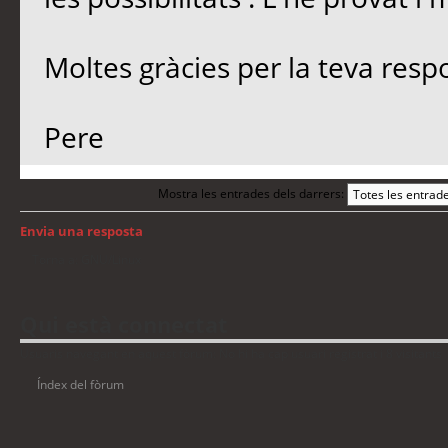
Moltes gràcies per la teva resp
Pere
Mostra les entrades dels darrers:
Envia una resposta
Torna a: GNU/Linux
Qui està connectat
Usuaris navegant en aquest fòrum: No hi ha cap usuari registrat i 8 visitants
Índex del fòrum