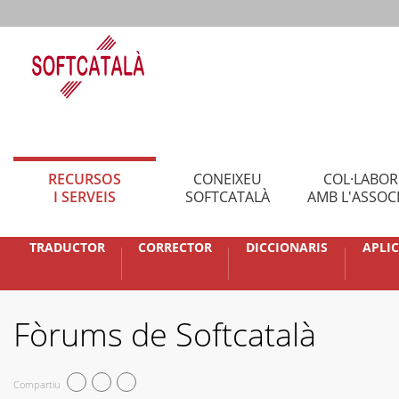
RECURSOS
CONEIXEU
COL·LABO
I SERVEIS
SOFTCATALÀ
AMB L'ASSOC
TRADUCTOR
CORRECTOR
DICCIONARIS
APLI
Fòrums de Softcatalà
Compartiu