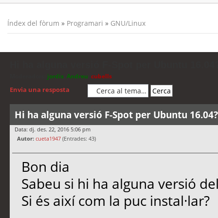
Índex del fòrum
»
Programari
»
GNU/Linux
Hi ha alguna versió F-Spot per Ubuntu 16.04
Moderadors:
jordis
,
Andreu
,
cubells
Envia una resposta
Hi ha alguna versió F-Spot per Ubuntu 16.04?
Data: dj. des. 22, 2016 5:06 pm
Autor:
cueta1947
(Entrades: 43)
Bon dia
Sabeu si hi ha alguna versió de
Si és així com la puc instal·lar?