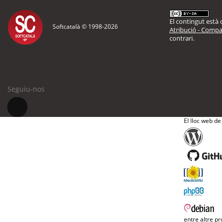
El contingut està d
Softcatalà © 1998-
2026
Atribució - Compar
contrari.
Seguiu-nos
El lloc web de
entre altre pr