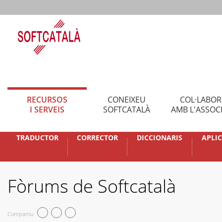
RECURSOS
CONEIXEU
COL·LABO
I SERVEIS
SOFTCATALÀ
AMB L'ASSOC
TRADUCTOR
CORRECTOR
DICCIONARIS
APLI
Fòrums de Softcatalà
Compartiu