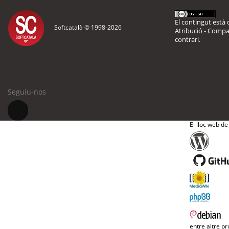
El contingut està d
Softcatalà © 1998-
2026
Atribució - Compar
contrari.
Seguiu-nos
El lloc web de
entre altre pr