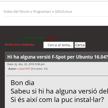
Índex del fòrum
»
Programari
»
GNU/Linux
Hi ha alguna versió F-Spot per Ubuntu 16.04
Moderadors:
jordis
,
Andreu
,
cubells
Envia una resposta
Hi ha alguna versió F-Spot per Ubuntu 16.04?
Data: dj. des. 22, 2016 5:06 pm
Autor:
cueta1947
(Entrades: 43)
Bon dia
Sabeu si hi ha alguna versió de
Si és així com la puc instal·lar?