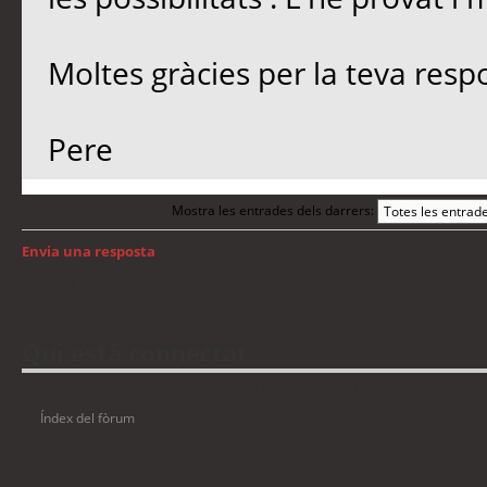
Moltes gràcies per la teva resp
Pere
Mostra les entrades dels darrers:
Envia una resposta
Torna a: GNU/Linux
Qui està connectat
Usuaris navegant en aquest fòrum: No hi ha cap usuari registrat i 9 visitants
Índex del fòrum