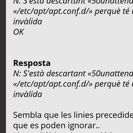
N: S'està descartant «50unattend
«/etc/apt/apt.conf.d/» perquè té 
invàlida
OK
Resposta
N: S'està descartant «50unattend
«/etc/apt/apt.conf.d/» perquè té 
invàlida
Sembla que les linies precedid
que es poden ignorar..