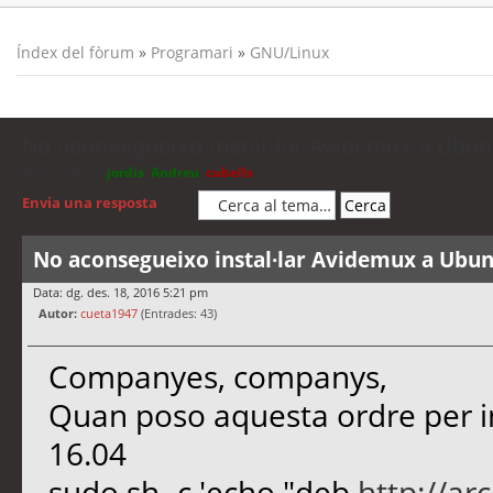
Índex del fòrum
»
Programari
»
GNU/Linux
No aconsegueixo instal·lar Avidemux a Ubun
Moderadors:
jordis
,
Andreu
,
cubells
Envia una resposta
No aconsegueixo instal·lar Avidemux a Ubun
Data: dg. des. 18, 2016 5:21 pm
Autor:
cueta1947
(Entrades: 43)
Companyes, companys,
Quan poso aquesta ordre per i
16.04
sudo sh -c 'echo "deb
http://ar