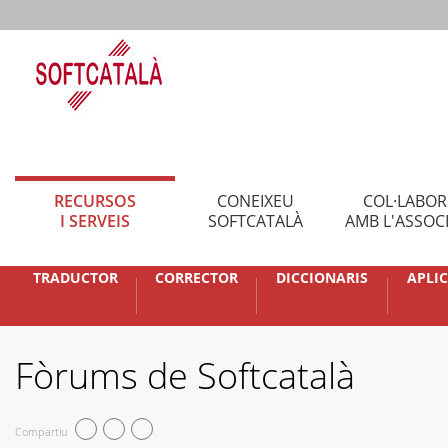
RECURSOS
CONEIXEU
COL·LABO
I SERVEIS
SOFTCATALÀ
AMB L'ASSOC
TRADUCTOR
CORRECTOR
DICCIONARIS
APLI
Fòrums de Softcatalà
Compartiu