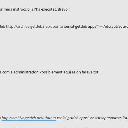
primera instrucció ja l'ha executat. Bravo !
"deb
http://archive.getdeb.net/ubuntu
xenial-getdeb apps" >> /etc/apt/sources
s com a administrador. Possiblement aquí es on fallava tot.
b
http://archive.getdeb.net/ubuntu
xenial-getdeb apps" >> /etc/apt/sources.list.