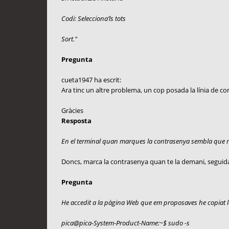
Codi: Selecciona’ls tots
Sort."
Pregunta
cueta1947 ha escrit:
Ara tinc un altre problema, un cop posada la línia de
Gràcies
Resposta
En el terminal quan marques la contrasenya sembla que n
Doncs, marca la contrasenya quan te la demani, seguida 
Pregunta
He accedit a la pàgina Web que em proposaves he copiat le
pica@pica-System-Product-Name:~$ sudo -s