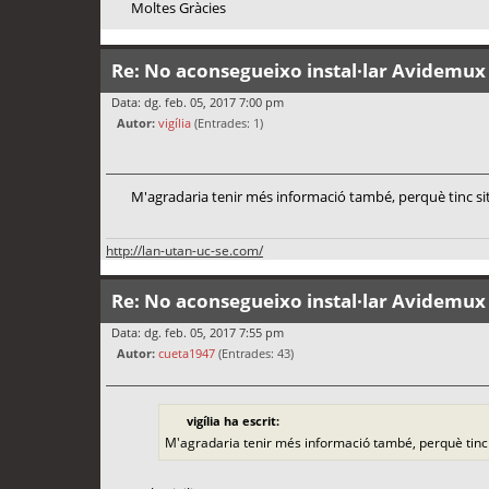
Moltes Gràcies
Re: No aconsegueixo instal·lar Avidemux
Data: dg. feb. 05, 2017 7:00 pm
Autor:
vigília
(Entrades: 1)
M'agradaria tenir més informació també, perquè tinc sit
http://lan-utan-uc-se.com/
Re: No aconsegueixo instal·lar Avidemux
Data: dg. feb. 05, 2017 7:55 pm
Autor:
cueta1947
(Entrades: 43)
vigília ha escrit:
M'agradaria tenir més informació també, perquè tinc s