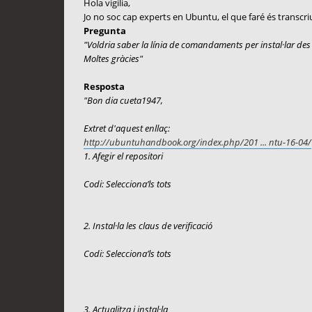
Hola vigilia,
Jo no soc cap experts en Ubuntu, el que faré és transcriu
Pregunta
"Voldria saber la línia de comandaments per instal·lar de
Moltes gràcies"
Resposta
"Bon dia cueta1947,
Extret d'aquest enllaç:
http://ubuntuhandbook.org/index.php/201 ... ntu-16-04/
1. Afegir el repositori
Codi: Selecciona’ls tots
2. Instal·la les claus de verificació
Codi: Selecciona’ls tots
3. Actualitza i instal·la