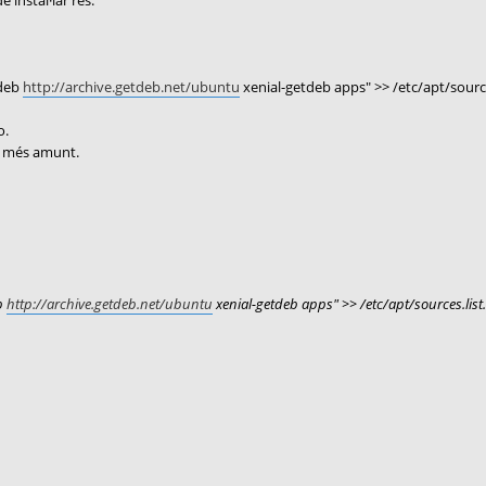
instal·lar res.
"deb
http://archive.getdeb.net/ubuntu
xenial-getdeb apps" >> /etc/apt/sources
o.
de més amunt.
b
http://archive.getdeb.net/ubuntu
xenial-getdeb apps" >> /etc/apt/sources.list.