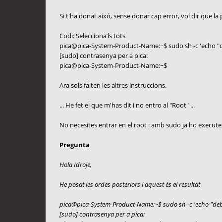
Si t'ha donat aixó, sense donar cap error, vol dir que la 
Codi: Selecciona’ls tots
pica@pica-System-Product-Name:~$ sudo sh -c 'echo 
[sudo] contrasenya per a pica:
pica@pica-System-Product-Name:~$
Ara sols falten les altres instruccions.
... He fet el que m'has dit i no entro al "Root" ...
No necesites entrar en el root : amb sudo ja ho execute
Pregunta
Hola Idroje,
He posat les ordes posteriors i aquest és el resultat
pica@pica-System-Product-Name:~$ sudo sh -c 'echo "de
[sudo] contrasenya per a pica: