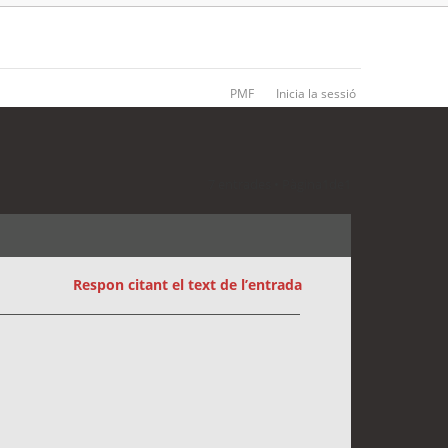
PMF
Inicia la sessió
7 entrades • Pàgina
1
de
1
Respon citant el text de l’entrada