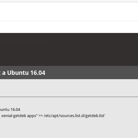
 a Ubuntu 16.04
 a Ubuntu 16.04
buntu 16.04
u
xenial-getdeb apps" >> /etc/apt/sources.list.d/getdeb.list'