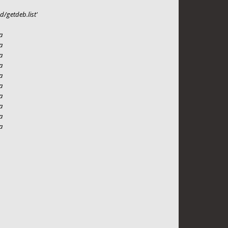
d/getdeb.list'
a
a
a
a
a
a
a
a
a
a