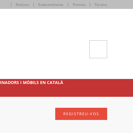
Notícies
Esdeveniments
Premsa
Fòrums
INADORS I MÒBILS EN CATALÀ
REGISTREU-VOS