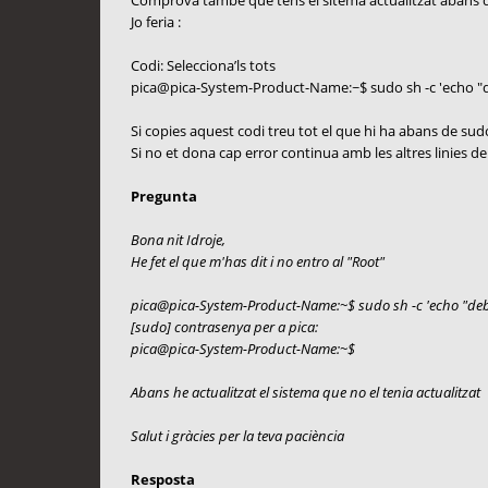
Comprova també que tens el sitema actualitzat abans de 
Jo feria :
Codi: Selecciona’ls tots
pica@pica-System-Product-Name:~$ sudo sh -c 'echo 
Si copies aquest codi treu tot el que hi ha abans de sud
Si no et dona cap error continua amb les altres linies 
Pregunta
Bona nit Idroje,
He fet el que m'has dit i no entro al "Root"
pica@pica-System-Product-Name:~$ sudo sh -c 'echo "de
[sudo] contrasenya per a pica:
pica@pica-System-Product-Name:~$
Abans he actualitzat el sistema que no el tenia actualitzat
Salut i gràcies per la teva paciència
Resposta