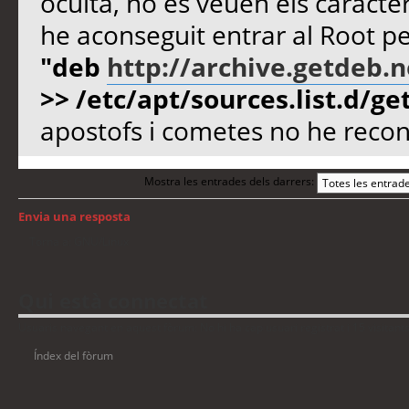
oculta, no es veuen els caracter
he aconseguit entrar al Root 
"deb
http://archive.getdeb.
>> /etc/apt/sources.list.d/get
apostofs i cometes no he recone
Mostra les entrades dels darrers:
Envia una resposta
Torna a: GNU/Linux
Qui està connectat
Usuaris navegant en aquest fòrum: No hi ha cap usuari registrat i 15 visitant
Índex del fòrum