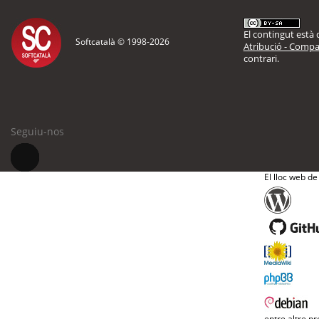
El contingut està d
Softcatalà © 1998-
2026
Atribució - Compar
contrari.
Seguiu-nos
El lloc web de
entre altre pr