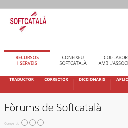
RECURSOS
CONEIXEU
COL·LABO
I SERVEIS
SOFTCATALÀ
AMB L'ASSOC
TRADUCTOR
CORRECTOR
DICCIONARIS
APLI
Fòrums de Softcatalà
Compartiu