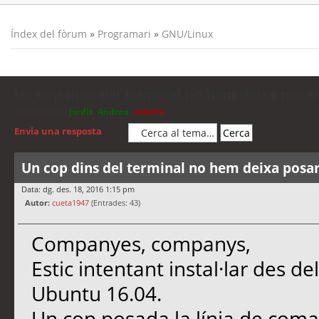
Índex del fòrum
»
Programari
»
GNU/Linux
Un cop dins del terminal no hem deixa posar
Moderadors:
jordis
,
Andreu
,
cubells
Envia una resposta
Un cop dins del terminal no hem deixa posar
Data: dg. des. 18, 2016 1:15 pm
Autor:
cueta1947
(Entrades: 43)
Companyes, companys,
Estic intentant instal·lar des de
Ubuntu 16.04.
Un cop posada la línia de co