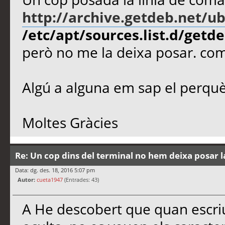
http://archive.getdeb.net/u
/etc/apt/sources.list.d/getdeb
però no me la deixa posar. com 
Algú a alguna em sap el perqu
Moltes Gràcies
Re: Un cop dins del terminal no hem deixa posar l
Data: dg. des. 18, 2016 5:07 pm
Autor:
cueta1947
(Entrades: 43)
A He descobert que quan escri