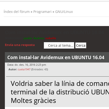
Índex del fòrum
»
Programari
»
GNU/Linux
Com instal·lar Avidemux en UBUNTU 16.04
Moderadors:
jordis
,
Andreu
,
cubells
Envia una resposta
Com instal·lar Avidemux en UBUNTU 16.04
Data: dv. des. 16, 2016 2:23 pm
Autor:
cueta1947
(Entrades: 43)
Voldria saber la línia de coman
terminal de la distribució UB
Moltes gràcies