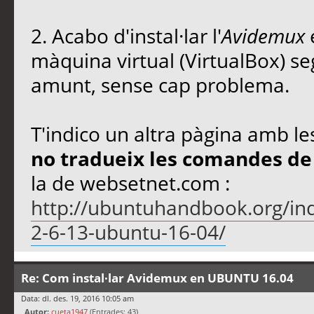
2. Acabo d'instal·lar l'
Avidemux
màquina virtual (VirtualBox) se
amunt, sense cap problema.
T'indico un altra pàgina amb le
no tradueix les comandes de 
la de websetnet.com :
http://ubuntuhandbook.org/ind
2-6-13-ubuntu-16-04/
Re: Com instal·lar Avidemux en UBUNTU 16.04
Data: dl. des. 19, 2016 10:05 am
Autor:
cueta1947
(Entrades: 43)