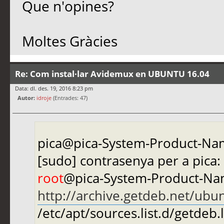
Que n'opines?
Moltes Gràcies
Re: Com instal·lar Avidemux en UBUNTU 16.04
Data: dl. des. 19, 2016 8:23 pm
Autor:
idroje
(Entrades: 47)
pica@pica-System-Product-N
[sudo] contrasenya per a pica:
root
@pica-System-Product-Nam
http://archive.getdeb.net/ubu
/etc/apt/sources.list.d/getdeb.li