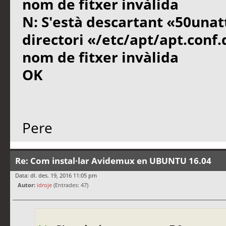
nom de fitxer invàlida
N: S'està descartant «50unat
directori «/etc/apt/apt.conf
nom de fitxer invàlida
OK
Pere
Re: Com instal·lar Avidemux en UBUNTU 16.04
Data: dl. des. 19, 2016 11:05 pm
Autor:
idroje
(Entrades: 47)