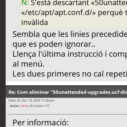
N:
S'està descartant «50unatten
«/etc/apt/apt.conf.d/» perquè 
invàlida
Sembla que les linies precedid
que es poden ignorar..
Llença l'última instrucció i com
al menú.
Les dues primeres no cal repeti
Re: Com eliminar "50unattended-upgrades.ucf-dis
Data: dl. des. 19, 2016 11:20 pm
Autor:
idroje
(Entrades: 47)
Per informació: