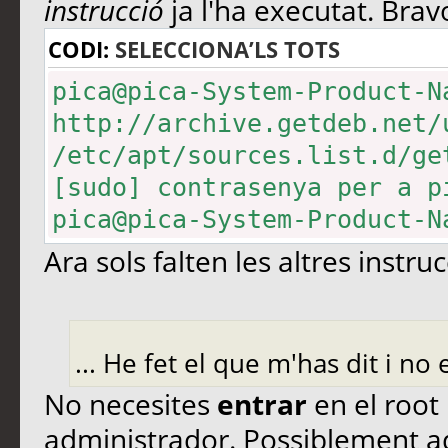
instrucció
ja l'ha executat. Bravo
CODI:
SELECCIONA’LS TOTS
pica@pica-System-Product-N
http://archive.getdeb.net/
/etc/apt/sources.list.d/ge
[sudo] contrasenya per a p
pica@pica-System-Product-N
Ara sols falten les altres instru
... He fet el que m'has dit i no e
No necesites
entrar
en el root
administrador. Possiblement aqu