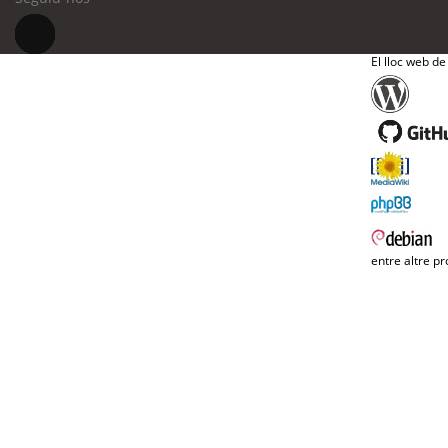
El lloc web de
entre altre pr