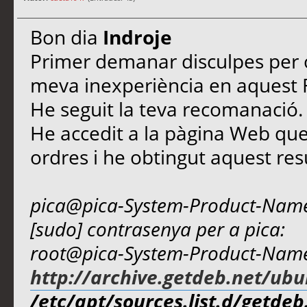
Bon dia
Indroje
Primer demanar disculpes per ob
meva inexperiència en aquest
He seguit la teva recomanació.
He accedit a la pàgina Web qu
ordres i he obtingut aquest resu
pica@pica-System-Product-Name
[sudo] contrasenya per a pica:
root@pica-System-Product-Nam
http://archive.getdeb.net/ubu
/etc/apt/sources.list.d/getdeb.l