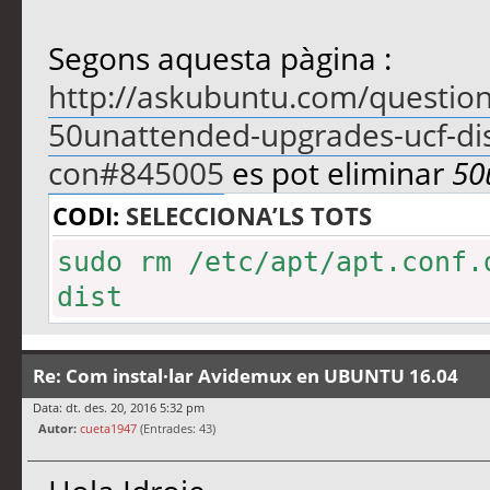
Segons aquesta pàgina :
http://askubuntu.com/questions
50unattended-upgrades-ucf-dist
con#845005
es pot eliminar
50
CODI:
SELECCIONA’LS TOTS
sudo rm /etc/apt/apt.conf.
dist
Re: Com instal·lar Avidemux en UBUNTU 16.04
Data: dt. des. 20, 2016 5:32 pm
Autor:
cueta1947
(Entrades: 43)