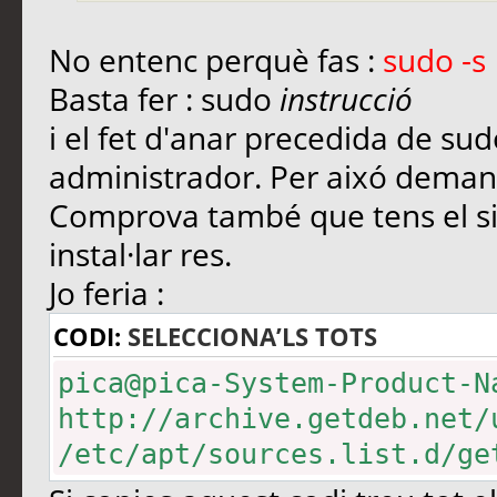
No entenc perquè fas :
sudo -s
Basta fer : sudo
instrucció
i el fet d'anar precedida de su
administrador. Per aixó deman
Comprova també que tens el si
instal·lar res.
Jo feria :
CODI:
SELECCIONA’LS TOTS
pica@pica-System-Product-N
http://archive.getdeb.net/
/etc/apt/sources.list.d/ge