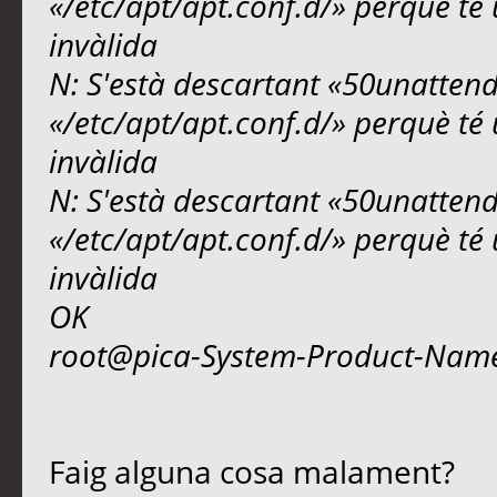
«/etc/apt/apt.conf.d/» perquè té 
invàlida
N: S'està descartant «50unattend
«/etc/apt/apt.conf.d/» perquè té 
invàlida
N: S'està descartant «50unattend
«/etc/apt/apt.conf.d/» perquè té 
invàlida
OK
root@pica-System-Product-Nam
Faig alguna cosa malament?