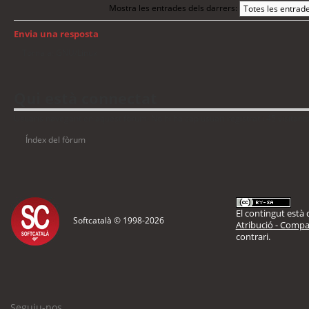
Mostra les entrades dels darrers:
Envia una resposta
Torna a: GNU/Linux
Qui està connectat
Usuaris navegant en aquest fòrum: No hi ha cap usuari registrat i 45 visitant
Índex del fòrum
El contingut està d
Softcatalà © 1998-
2026
Atribució - Compar
contrari.
Seguiu-nos