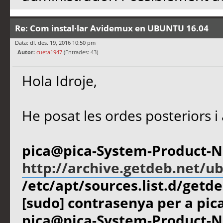
Re: Com instal·lar Avidemux en UBUNTU 16.04
Data: dl. des. 19, 2016 10:50 pm
Autor:
cueta1947
(Entrades: 43)
Hola Idroje,
He posat les ordes posteriors i 
pica@pica-System-Product-Na
http://archive.getdeb.net/u
/etc/apt/sources.list.d/getdeb
[sudo] contrasenya per a pica
pica@pica-System-Product-N