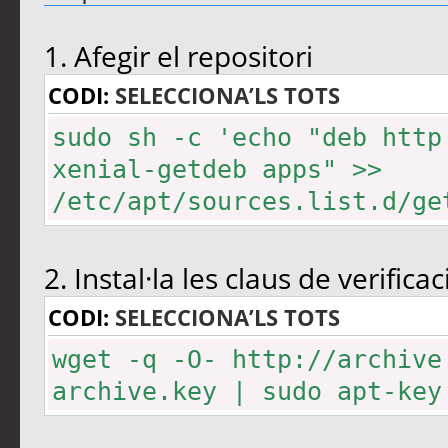
1. Afegir el repositori
CODI:
SELECCIONA’LS TOTS
sudo sh -c 'echo "deb http
xenial-getdeb apps" >>
/etc/apt/sources.list.d/ge
2. Instal·la les claus de verificac
CODI:
SELECCIONA’LS TOTS
wget -q -O- http://archive
archive.key | sudo apt-key