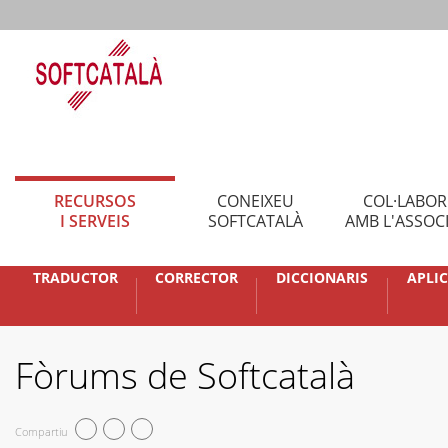
RECURSOS
CONEIXEU
COL·LABO
I SERVEIS
SOFTCATALÀ
AMB L'ASSOC
TRADUCTOR
CORRECTOR
DICCIONARIS
APLI
Fòrums de Softcatalà
Compartiu