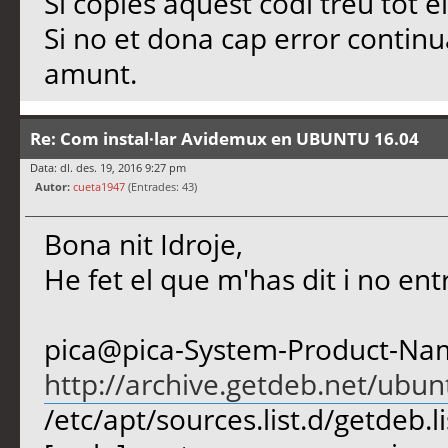
Si copies aquest codi treu tot 
Si no et dona cap error continu
amunt.
Re: Com instal·lar Avidemux en UBUNTU 16.04
Data: dl. des. 19, 2016 9:27 pm
Autor:
cueta1947
(Entrades: 43)
Bona nit Idroje,
He fet el que m'has dit i no ent
pica@pica-System-Product-Name
http://archive.getdeb.net/ubun
/etc/apt/sources.list.d/getdeb.li