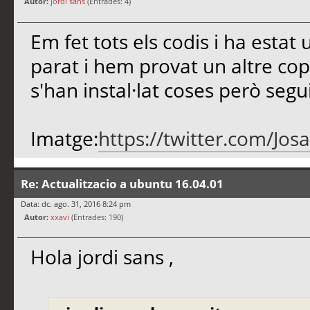
Autor:
jordi sans
(Entrades: 4)
Em fet tots els codis i ha estat 
parat i hem provat un altre cop
s'han instal·lat coses però seg
Imatge:
https://twitter.com/Jo
Re: Actualitzacio a ubuntu 16.04.01
Data: dc. ago. 31, 2016 8:24 pm
Autor:
xxavi
(Entrades: 190)
Hola jordi sans ,