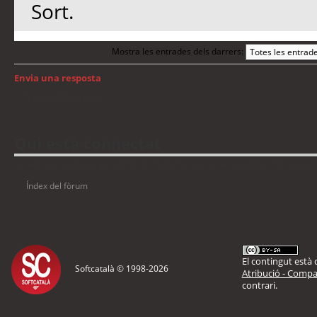
Sort.
Mostra les entrades dels darrers:
Envia una resposta
Torna a: GNU/Linux
Qui està connectat
Usuaris navegant en aquest fòrum: No hi ha cap usuari registrat i 10 visitant
Índex del fòrum
El contingut està d
Softcatalà © 1998-
2026
Atribució - Compar
contrari.