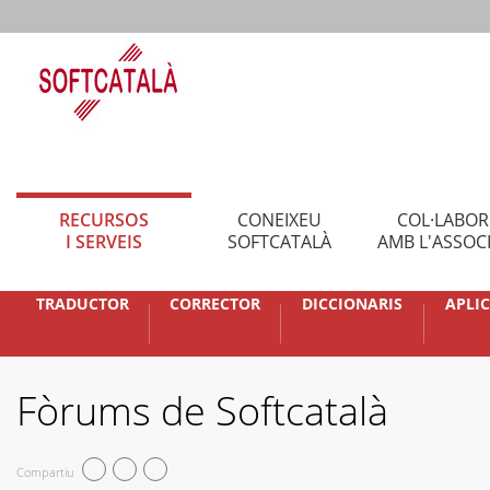
RECURSOS
CONEIXEU
COL·LABO
I SERVEIS
SOFTCATALÀ
AMB L'ASSOC
TRADUCTOR
CORRECTOR
DICCIONARIS
APLI
Fòrums de Softcatalà
Compartiu