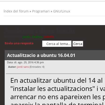
Índex del fòrum
»
Programari
»
GNU/Linux
Actualitzacio a ubuntu 16.04.01
Moderadors:
jordis
,
Andreu
,
cubells
Envia una resposta
Actualitzacio a ubuntu 16.04.01
Data: dl. ago. 29, 2016 4:36 pm
Autor:
jordi sans
(Entrades: 4)
En actualitzar ubuntu del 14 al
"instalar les actualitzacions" i 
arrencar no ens apareixen les 
apareix la pantalla de terminal