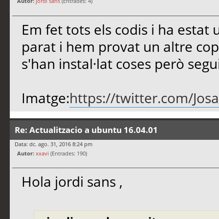
Autor:
jordi sans
(Entrades: 4)
Em fet tots els codis i ha estat 
parat i hem provat un altre cop
s'han instal·lat coses però seg
Imatge:
https://twitter.com/Jo
Re: Actualitzacio a ubuntu 16.04.01
Data: dc. ago. 31, 2016 8:24 pm
Autor:
xxavi
(Entrades: 190)
Hola jordi sans ,