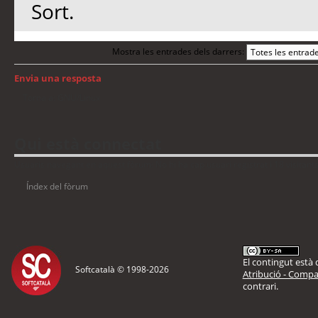
Sort.
Mostra les entrades dels darrers:
Envia una resposta
Torna a: GNU/Linux
Qui està connectat
Usuaris navegant en aquest fòrum: No hi ha cap usuari registrat i 18 visitant
Índex del fòrum
El contingut està d
Softcatalà © 1998-
2026
Atribució - Compar
contrari.