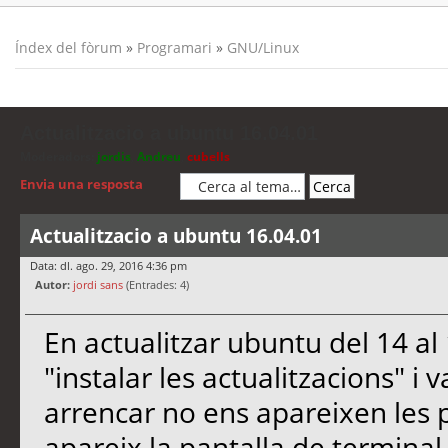
Índex del fòrum
»
Programari
»
GNU/Linux
Actualitzacio a ubuntu 16.04.01
Moderadors:
jordis
,
Andreu
,
cubells
Envia una resposta
Actualitzacio a ubuntu 16.04.01
Data: dl. ago. 29, 2016 4:36 pm
Autor:
jordi sans
(Entrades: 4)
En actualitzar ubuntu del 14 al
"instalar les actualitzacions" i 
arrencar no ens apareixen les 
apareix la pantalla de terminal