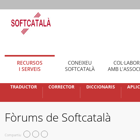
RECURSOS
CONEIXEU
COL·LABO
I SERVEIS
SOFTCATALÀ
AMB L'ASSOC
TRADUCTOR
CORRECTOR
DICCIONARIS
APLI
Fòrums de Softcatalà
Compartiu