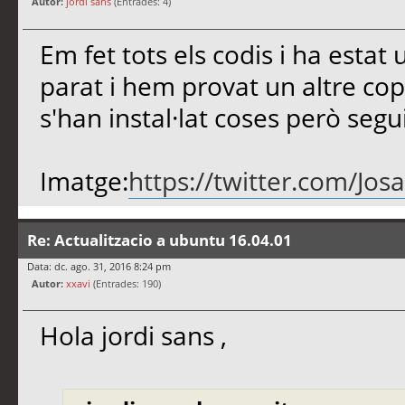
Autor:
jordi sans
(Entrades: 4)
Em fet tots els codis i ha estat 
parat i hem provat un altre cop
s'han instal·lat coses però seg
Imatge:
https://twitter.com/Jo
Re: Actualitzacio a ubuntu 16.04.01
Data: dc. ago. 31, 2016 8:24 pm
Autor:
xxavi
(Entrades: 190)
Hola jordi sans ,