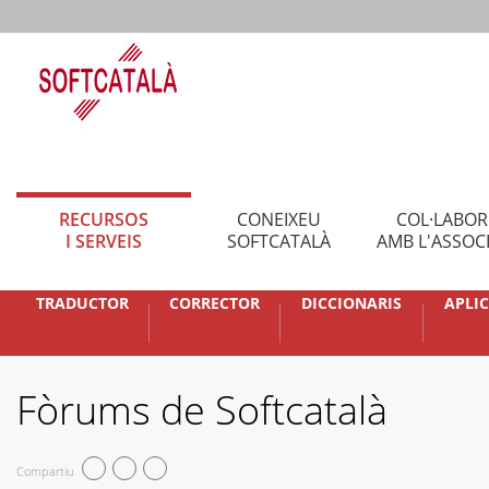
RECURSOS
CONEIXEU
COL·LABO
I SERVEIS
SOFTCATALÀ
AMB L'ASSOC
TRADUCTOR
CORRECTOR
DICCIONARIS
APLI
Fòrums de Softcatalà
Compartiu