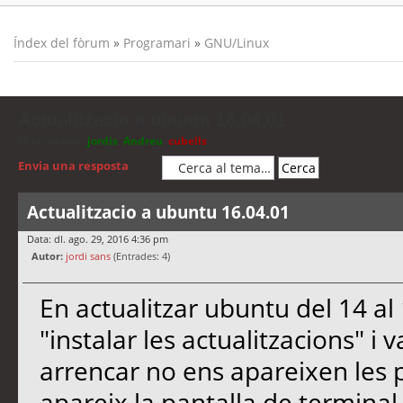
Índex del fòrum
»
Programari
»
GNU/Linux
Actualitzacio a ubuntu 16.04.01
Moderadors:
jordis
,
Andreu
,
cubells
Envia una resposta
Actualitzacio a ubuntu 16.04.01
Data: dl. ago. 29, 2016 4:36 pm
Autor:
jordi sans
(Entrades: 4)
En actualitzar ubuntu del 14 al
"instalar les actualitzacions" i 
arrencar no ens apareixen les 
apareix la pantalla de terminal