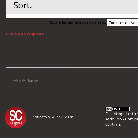
Sort.
Mostra les entrades dels darrers:
Envia una resposta
Torna a: GNU/Linux
Qui està connectat
Usuaris navegant en aquest fòrum: No hi ha cap usuari registrat i 2 visitants
Índex del fòrum
El contingut està d
Softcatalà © 1998-
2026
Atribució - Compar
contrari.