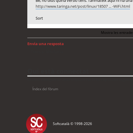
Bé, no dius quina versió tens. Tanmateix aquí hi ha una 
http://www.taringa.net/post/linux/18507 ... -WiFi.html
Sort
Mostra les entrade
Envia una resposta
Torna a: GNU/Linux
Qui està connectat
Usuaris navegant en aquest fòrum: No hi ha cap usuari registrat 
Índex del fòrum
Softcatalà © 1998-
2026