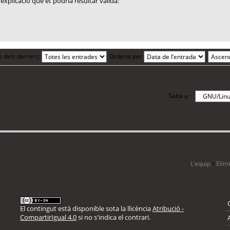
explicació que et podria resultar vàlida:
s dels darrers:
Ordena per
Salta a :
i 4 visitants
L’equip
•
Elim
El contingut està disponible sota la llicència
Atribució -
CompartirIgual 4.0
si no s'indica el contrari.