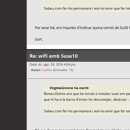
Sabeu com fer-ho permanent i així no tenir que fer t
Per anar bé, ens hauríes d'indicar quina versió de SuSE 
Sort.
Re: wifi amb Suse10
Data: dc. ago. 24, 2016 4:04 pm
Autor:
Llullox
(Entrades: 15)
VirginiaGreene ha escrit:
Bones,Ostres ara que he tornat a instalar suse em pa
que hi ha a la barra d'eines he descanejar, detectar 
Sabeu com fer-ho permanent i així no tenir que fer t