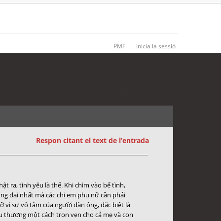
PMF
Inicia la sessió
3 entrades • Pàgina
1
de
1
Respon citant el text de l’entrada
 ra, tình yêu là thế. Khi chìm vào bể tình,
ng đại nhất mà các chị em phụ nữ cần phải
 vì sự vô tâm của người đàn ông, đặc biệt là
yêu thương một cách trọn vẹn cho cả mẹ và con