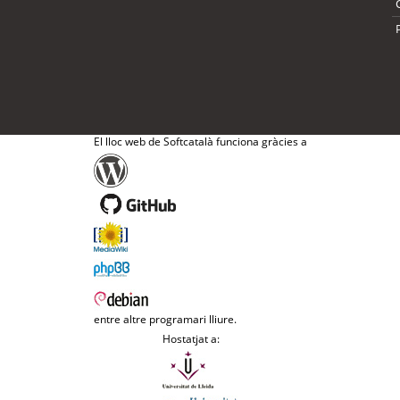
El lloc web de Softcatalà funciona gràcies a
entre altre programari lliure.
Hostatjat a: