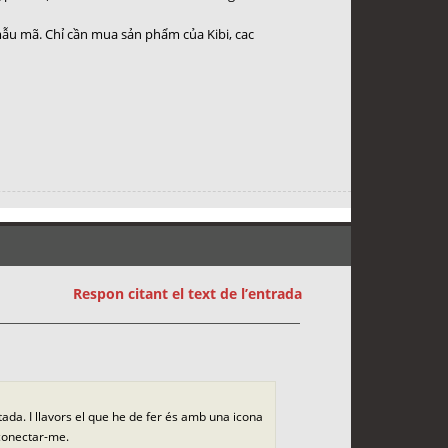
mẫu mã. Chỉ cần mua sản phẩm của Kibi, cac
Respon citant el text de l’entrada
da. I llavors el que he de fer és amb una icona
 conectar-me.