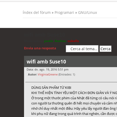
Índex del fòrum
»
Programari
»
GNU/Linux
wifi amb Suse10
Moderadors:
jordis
,
Andreu
,
cubells
Envia una resposta
wifi amb Suse10
Data: dv. ago. 19, 2016 5:51 pm
Autor:
VirginiaGreene
(Entrades: 1)
DÙNG SẢN PHẨM TỪ KIBI
KHI THỂ HIỆN TÌNH YÊU MỘT CÁCH ĐƠN GIẢN VÀ Ý N
Ở trong một thước phim của Nhật đã từng có câu nói rằn
con người ta thường quên đi hết mọi chuyện và cảm nh
nhớ chỉ duy nhất một điều: Hãy yêu lấy người đàn ông b
khi phụ nữ đang trong quá trình thai nghén, cần được 