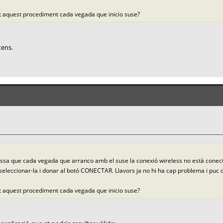
ot aquest procediment cada vegada que inicio suse?
tens.
ssa que cada vegada que arranco amb el suse la conexió wireless no està conecta
, seleccionar-la i donar al botó CONECTAR. Llavors ja no hi ha cap problema i puc
ot aquest procediment cada vegada que inicio suse?