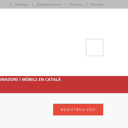
Notícies
Esdeveniments
Premsa
Fòrums
INADORS I MÒBILS EN CATALÀ
REGISTREU-VOS