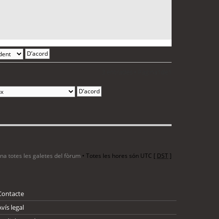
3 entrades • Pàgina
1
de
1
ina totes les galetes del fòrum
• Totes les hores són UTC [
DST
]
Contacte
Avís legal