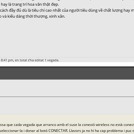
hay là trang trí hoa văn thật đẹp.
cách đầy đủ dù là tiêu chí cao nhất của người tiêu dùng về chất lượng hay 
 và kiểu dáng thời thượng, xinh xắn.
 8:41 pm, en total s’ha editat 1 vegada.
ssa que cada vegada que arranco amb el suse la conexió wireless no està conecta
, seleccionar-la i donar al botó CONECTAR. Llavors ja no hi ha cap problema i puc