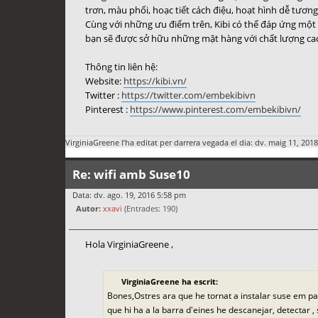
trơn, màu phối, hoạc tiết cách điệu, hoạt hình dễ tương 
Cùng với những ưu điểm trên, Kibi có thể đáp ứng một 
bạn sẽ được sở hữu những mặt hàng với chất lượng cao
Thông tin liên hệ:
Website:
https://kibi.vn/
Twitter :
https://twitter.com/embekibivn
Pinterest :
https://www.pinterest.com/embekibivn/
VirginiaGreene
l’ha editat per darrera vegada el dia: dv. maig 11, 2018
Re: wifi amb Suse10
Data: dv. ago. 19, 2016 5:58 pm
Autor:
xxavi
(Entrades: 190)
Hola VirginiaGreene ,
VirginiaGreene ha escrit:
Bones,Ostres ara que he tornat a instalar suse em pa
que hi ha a la barra d'eines he descanejar, detectar 