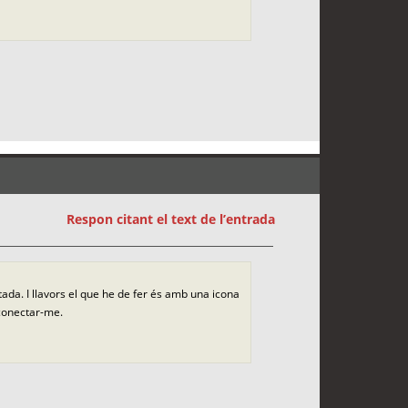
Respon citant el text de l’entrada
da. I llavors el que he de fer és amb una icona
 conectar-me.