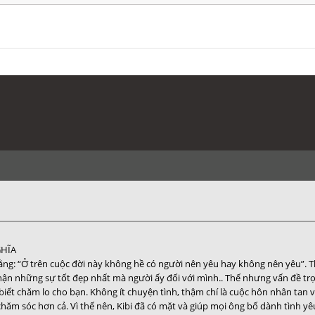
GHĨA
g: “Ở trên cuộc đời này không hề có người nên yêu hay không nên yêu”. Thật
ận những sự tốt đẹp nhất mà người ấy đối với mình.. Thế nhưng vấn đề trọ
iết chăm lo cho bạn. Không ít chuyện tình, thậm chí là cuộc hôn nhân tan vỡ
chăm sóc hơn cả. Vì thế nên, Kibi đã có mặt và giúp mọi ông bố dành tình 