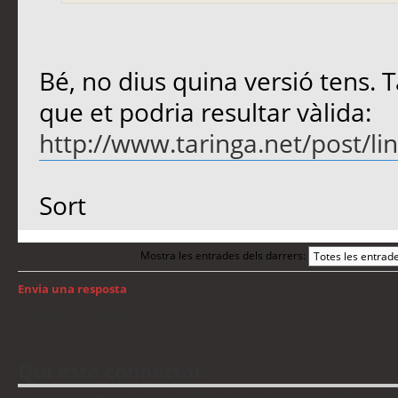
Bé, no dius quina versió tens. 
que et podria resultar vàlida:
http://www.taringa.net/post/lin
Sort
Mostra les entrades dels darrers:
Envia una resposta
Torna a: GNU/Linux
Qui està connectat
Usuaris navegant en aquest fòrum: No hi ha cap usuari registrat i 4 visitants