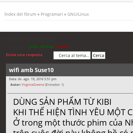
Índex del fòrum
»
Programari
»
GNU/Linux
wifi amb Suse10
Moderadors:
jordis
,
Andreu
,
cubells
Envia una resposta
wifi amb Suse10
Data: dv. ago. 19, 2016 5:51 pm
Autor:
VirginiaGreene
(Entrades: 1)
DÙNG SẢN PHẨM TỪ KIBI
KHI THỂ HIỆN TÌNH YÊU MỘT 
Ở trong một thước phim của Nh
trên cuộc đời này không hề có