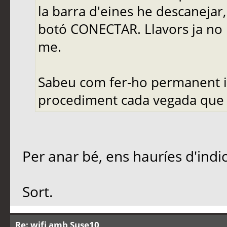
la barra d'eines he descanejar, 
botó CONECTAR. Llavors ja no 
me.
Sabeu com fer-ho permanent i a
procediment cada vegada que i
Per anar bé, ens hauríes d'indi
Sort.
Re: wifi amb Suse10