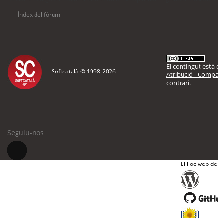
Índex del fòrum
El contingut està d
Softcatalà © 1998-
2026
Atribució - Compar
contrari.
Seguiu-nos
El lloc web de