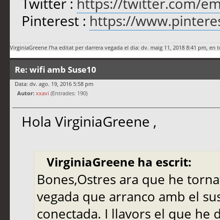
Twitter :
https://twitter.com/e
Pinterest :
https://www.pinter
VirginiaGreene
l’ha editat per darrera vegada el dia: dv. maig 11, 2018 8:41 pm, en t
Re: wifi amb Suse10
Data: dv. ago. 19, 2016 5:58 pm
Autor:
xxavi
(Entrades: 190)
Hola VirginiaGreene ,
VirginiaGreene ha escrit:
Bones,Ostres ara que he torna
vegada que arranco amb el sus
conectada. I llavors el que he 