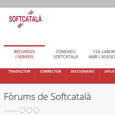
RECURSOS
CONEIXEU
COL·LABO
I SERVEIS
SOFTCATALÀ
AMB L'ASSOC
TRADUCTOR
CORRECTOR
DICCIONARIS
APLI
Fòrums de Softcatalà
Compartiu