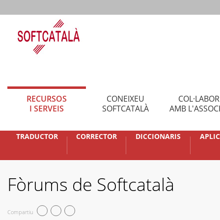
RECURSOS
CONEIXEU
COL·LABO
I SERVEIS
SOFTCATALÀ
AMB L'ASSOC
TRADUCTOR
CORRECTOR
DICCIONARIS
APLI
Fòrums de Softcatalà
Compartiu