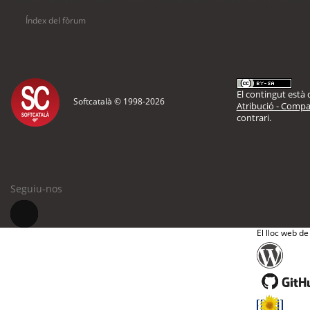
Índex del fòrum
El contingut està d
Softcatalà © 1998-
2026
Atribució - Compar
contrari.
Seguiu-nos
El lloc web de