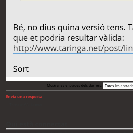
Bé, no dius quina versió tens. 
que et podria resultar vàlida:
http://www.taringa.net/post/lin
Sort
Mostra les entrades dels darrers:
Envia una resposta
Torna a: GNU/Linux
Qui està connectat
Usuaris navegant en aquest fòrum: No hi ha cap usuari registrat i 10 visitant