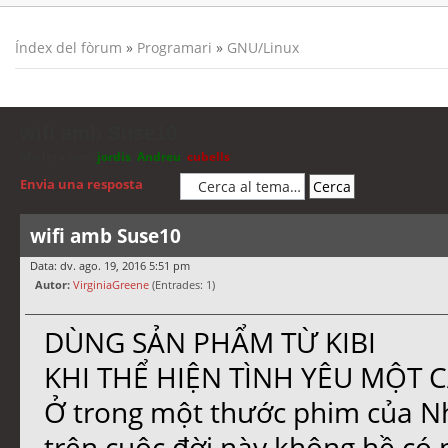
Índex del fòrum
»
Programari
»
GNU/Linux
wifi amb Suse10
Moderadors:
jordis
,
Andreu
,
cubells
Envia una resposta
wifi amb Suse10
Data: dv. ago. 19, 2016 5:51 pm
Autor:
VirginiaGreene
(Entrades: 1)
DÙNG SẢN PHẨM TỪ KIBI
KHI THỂ HIỆN TÌNH YÊU MỘT 
Ở trong một thước phim của Nh
trên cuộc đời này không hề có