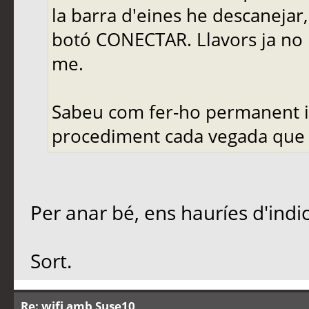
la barra d'eines he descanejar, 
botó CONECTAR. Llavors ja no 
me.
Sabeu com fer-ho permanent i a
procediment cada vegada que i
Per anar bé, ens hauríes d'indi
Sort.
Re: wifi amb Suse10