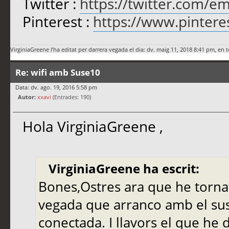
Twitter :
https://twitter.com/e
Pinterest :
https://www.pinter
VirginiaGreene
l’ha editat per darrera vegada el dia: dv. maig 11, 2018 8:41 pm, en t
Re: wifi amb Suse10
Data: dv. ago. 19, 2016 5:58 pm
Autor:
xxavi
(Entrades: 190)
Hola VirginiaGreene ,
VirginiaGreene ha escrit:
Bones,Ostres ara que he torna
vegada que arranco amb el sus
conectada. I llavors el que he 