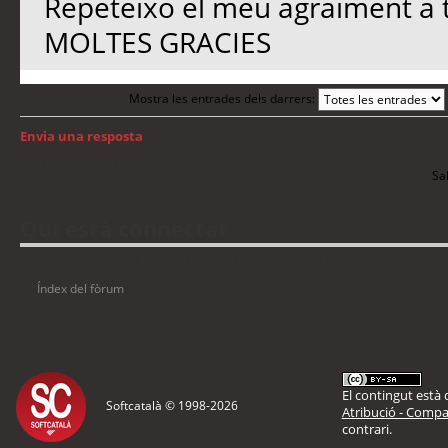
Repeteixo el meu agraiment a 
MOLTES GRACIES
Mostra les entrades dels darrers:
Envia una resposta
Torna a: GNU/Linux
Sal
Qui està connectat
Usuaris navegant en aquest fòrum: No hi ha cap usuari registrat i 10 visitant
Índex del fòrum
El contingut està d
Softcatalà © 1998-
2026
Atribució - Compar
contrari.