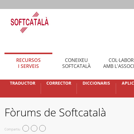
RECURSOS
CONEIXEU
COL·LABO
I SERVEIS
SOFTCATALÀ
AMB L'ASSOC
TRADUCTOR
CORRECTOR
DICCIONARIS
APLI
Fòrums de Softcatalà
Compartiu