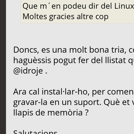
Que m´en podeu dir del Linux
Moltes gracies altre cop
Doncs, es una molt bona tria, c
haguèssis pogut fer del llistat q
@idroje .
Ara cal instal·lar-ho, per comen
gravar-la en un suport. Què et
llapis de memòria ?
Salutacions.