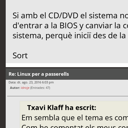
Si amb el CD/DVD el sistema n
d'entrar a la BIOS y canviar la 
sistema, perquè iniciï des de l
Sort
Re: Linux per a passerells
Data: dt. ago. 23, 2016 6:03 pm
Autor:
idroje
(Entrades: 47)
Txavi Klaff ha escrit:
Em sembla que el tema es comp
Com he comentat els meus co