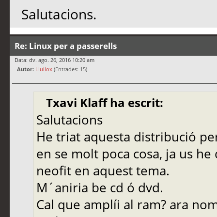
Salutacions.
Re: Linux per a passerells
Data: dv. ago. 26, 2016 10:20 am
Autor:
Llullox
(Entrades: 15)
Txavi Klaff ha escrit:
Salutacions
He triat aquesta distribució p
en se molt poca cosa, ja us h
neofit en aquest tema.
M´aniria be cd ó dvd.
Cal que amplíi al ram? ara nom