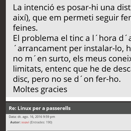
La intenció es posar-hi una dist
així), que em permeti seguir fe
feines.
El problema el tinc a l´hora d´
´arrancament per instalar-lo, h
no m´en surto, els meus conei
limitats, entenc que he de desca
disc, pero no se d´on fer-ho.
Moltes gracies
Re: Linux per a passerells
Data: dt. ago. 16, 2016 9:59 pm
Autor:
xxavi
(Entrades: 190)