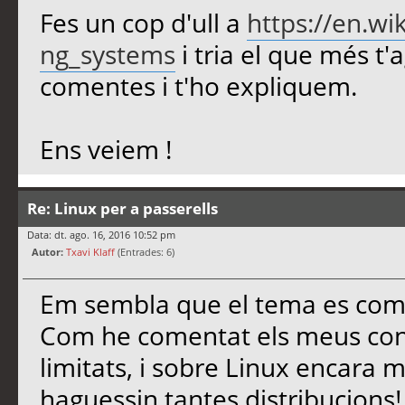
Fes un cop d'ull a
https://en.wi
ng_systems
i tria el que més t'
comentes i t'ho expliquem.
Ens veiem !
Re: Linux per a passerells
Data: dt. ago. 16, 2016 10:52 pm
Autor:
Txavi Klaff
(Entrades: 6)
Em sembla que el tema es comp
Com he comentat els meus con
limitats, i sobre Linux encara 
haguessin tantes distribucions!