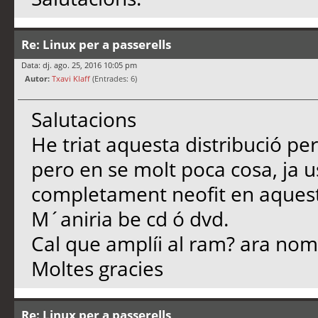
Re: Linux per a passerells
Data: dj. ago. 25, 2016 10:05 pm
Autor:
Txavi Klaff
(Entrades: 6)
Salutacions
He triat aquesta distribució p
pero en se molt poca cosa, ja 
completament neofit en aques
M´aniria be cd ó dvd.
Cal que amplíi al ram? ara nom
Moltes gracies
Re: Linux per a passerells