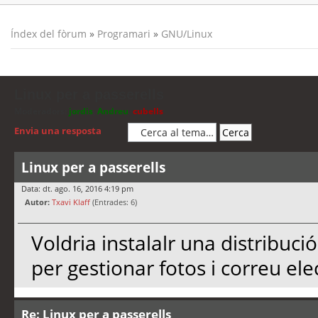
Índex del fòrum
»
Programari
»
GNU/Linux
Linux per a passerells
Moderadors:
jordis
,
Andreu
,
cubells
Envia una resposta
Linux per a passerells
Data: dt. ago. 16, 2016 4:19 pm
Autor:
Txavi Klaff
(Entrades: 6)
Voldria instalalr una distribuci
per gestionar fotos i correu el
Re: Linux per a passerells