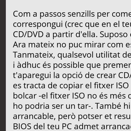
Com a passos senzills per come
correspongui (crec que en el teu
CD/DVD a partir d'ella. Suposo
Ara mateix no puc mirar com es
Tanmateix, qualsevol utilitat d
i àdhuc és possible que prement
t'aparegui la opció de crear 
es tracta de copiar el fitxer IS
bolcar -el fitxer ISO no és més
ho podria ser un tar-. També hi
arrancable, però potser et resul
BIOS del teu PC admet arranca