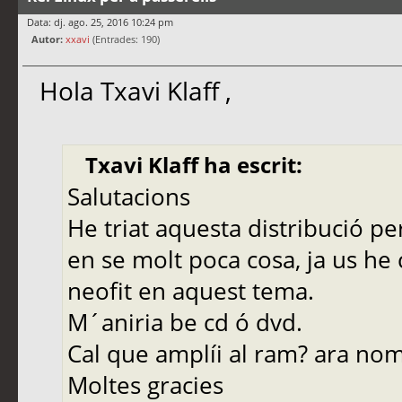
Data: dj. ago. 25, 2016 10:24 pm
Autor:
xxavi
(Entrades: 190)
Hola Txavi Klaff ,
Txavi Klaff ha escrit:
Salutacions
He triat aquesta distribució p
en se molt poca cosa, ja us h
neofit en aquest tema.
M´aniria be cd ó dvd.
Cal que amplíi al ram? ara nom
Moltes gracies