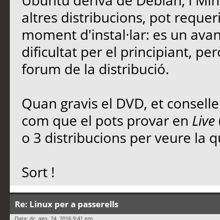
Ubuntu deriva de Debian, i Mi
altres distribucions, pot requer
moment d'instal·lar: es un avan
dificultat per el principiant, p
forum de la distribució.
Quan gravis el DVD, et conseller
com que el pots provar en
Live
o 3 distribucions per veure la qu
Sort !
Re: Linux per a passerells
Data: dc. ago. 24, 2016 9:41 pm