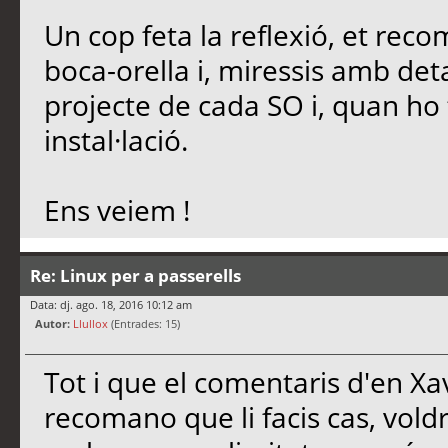
Un cop feta la reflexió, et reco
boca-orella i, miressis amb det
projecte de cada SO i, quan ho t
instal·lació.
Ens veiem !
Re: Linux per a passerells
Data: dj. ago. 18, 2016 10:12 am
Autor:
Llullox
(Entrades: 15)
Tot i que el comentaris d'en Xa
recomano que li facis cas, vold