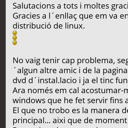
Salutacions a tots i moltes graci
Gracies a l´enllaç que em va env
distribució de linux.
No vaig tenir cap problema, seg
´algun altre amic i de la pagin
dvd d´instal.lacio i ja el tinc fu
Ara només em cal acostumar-m´h
windows que he fet servir fins a
El que no trobo es la manera de
principal... aixi que de momen