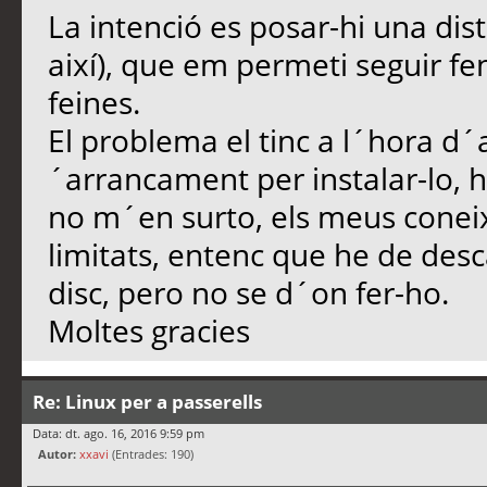
La intenció es posar-hi una dist
així), que em permeti seguir fe
feines.
El problema el tinc a l´hora d´
´arrancament per instalar-lo, h
no m´en surto, els meus conei
limitats, entenc que he de desca
disc, pero no se d´on fer-ho.
Moltes gracies
Re: Linux per a passerells
Data: dt. ago. 16, 2016 9:59 pm
Autor:
xxavi
(Entrades: 190)