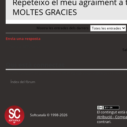
Repeteixo el meu agraiment a 
MOLTES GRACIES
Mostra les entrades dels darrers:
Envia una resposta
Torna a: GNU/Linux
Sal
Qui està connectat
Usuaris navegant en aquest fòrum: No hi ha cap usuari registrat i 13 visitant
Índex del fòrum
El contingut està d
Softcatalà © 1998-
2026
Atribució - Compar
contrari.