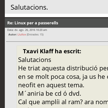
Salutacions.
Re: Linux per a passerells
Data: dv. ago. 26, 2016 10:20 am
Autor:
Llullox
(Entrades: 15)
Txavi Klaff ha escrit:
Salutacions
He triat aquesta distribució p
en se molt poca cosa, ja us h
neofit en aquest tema.
M´aniria be cd ó dvd.
Cal que amplíi al ram? ara nom