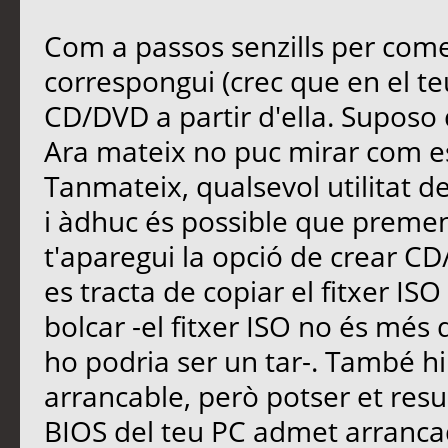
Com a passos senzills per come
correspongui (crec que en el teu
CD/DVD a partir d'ella. Suposo
Ara mateix no puc mirar com es
Tanmateix, qualsevol utilitat d
i àdhuc és possible que prement
t'aparegui la opció de crear 
es tracta de copiar el fitxer IS
bolcar -el fitxer ISO no és més
ho podria ser un tar-. També hi
arrancable, però potser et resul
BIOS del teu PC admet arranca