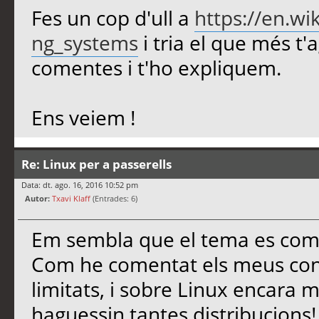
Fes un cop d'ull a
https://en.wi
ng_systems
i tria el que més t'
comentes i t'ho expliquem.
Ens veiem !
Re: Linux per a passerells
Data: dt. ago. 16, 2016 10:52 pm
Autor:
Txavi Klaff
(Entrades: 6)
Em sembla que el tema es comp
Com he comentat els meus con
limitats, i sobre Linux encara 
haguessin tantes distribucions!