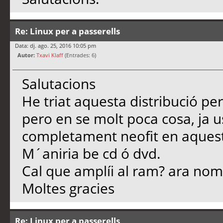
Re: Linux per a passerells
Data: dj. ago. 25, 2016 10:05 pm
Autor:
Txavi Klaff
(Entrades: 6)
Salutacions
He triat aquesta distribució p
pero en se molt poca cosa, ja 
completament neofit en aques
M´aniria be cd ó dvd.
Cal que amplíi al ram? ara nom
Moltes gracies
Re: Linux per a passerells