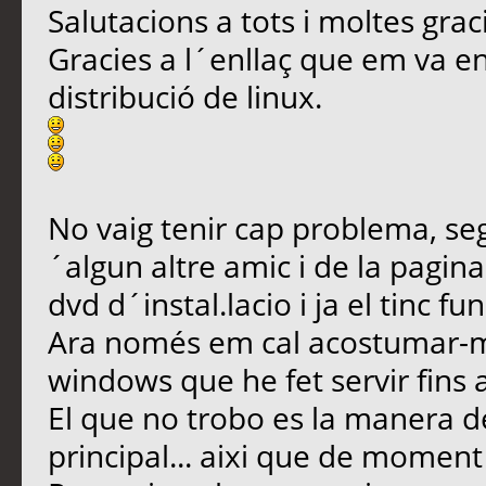
Salutacions a tots i moltes graci
Gracies a l´enllaç que em va env
distribució de linux.
No vaig tenir cap problema, seg
´algun altre amic i de la pagin
dvd d´instal.lacio i ja el tinc fu
Ara només em cal acostumar-m´h
windows que he fet servir fins a
El que no trobo es la manera de
principal... aixi que de momen