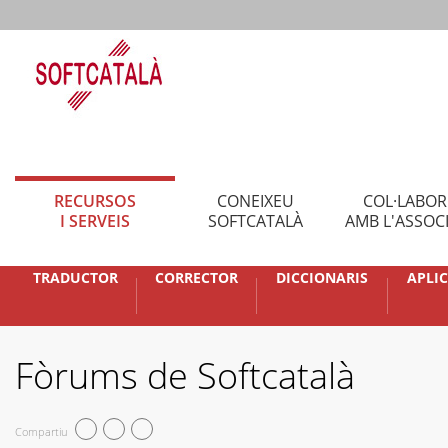
RECURSOS
CONEIXEU
COL·LABO
I SERVEIS
SOFTCATALÀ
AMB L'ASSOC
TRADUCTOR
CORRECTOR
DICCIONARIS
APLI
Fòrums de Softcatalà
Compartiu