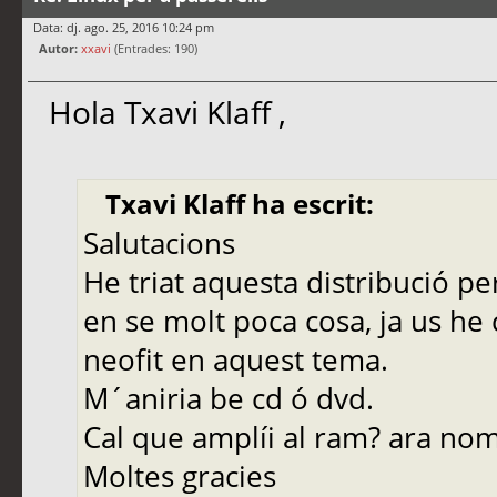
Data: dj. ago. 25, 2016 10:24 pm
Autor:
xxavi
(Entrades: 190)
Hola Txavi Klaff ,
Txavi Klaff ha escrit:
Salutacions
He triat aquesta distribució p
en se molt poca cosa, ja us h
neofit en aquest tema.
M´aniria be cd ó dvd.
Cal que amplíi al ram? ara nom
Moltes gracies