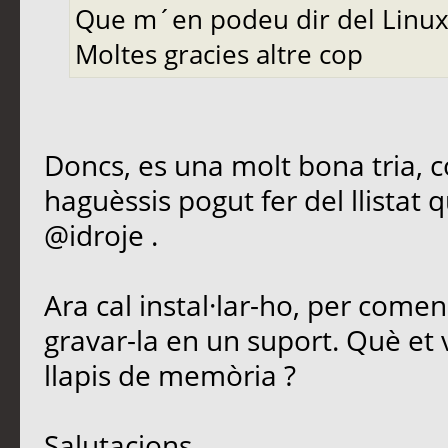
Que m´en podeu dir del Linux
Moltes gracies altre cop
Doncs, es una molt bona tria, c
haguèssis pogut fer del llistat q
@idroje .
Ara cal instal·lar-ho, per comen
gravar-la en un suport. Què et
llapis de memòria ?
Salutacions.