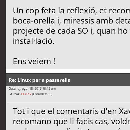
Un cop feta la reflexió, et reco
boca-orella i, miressis amb det
projecte de cada SO i, quan ho t
instal·lació.
Ens veiem !
Re: Linux per a passerells
Data: dj. ago. 18, 2016 10:12 am
Autor:
Llullox
(Entrades: 15)
Tot i que el comentaris d'en Xa
recomano que li facis cas, vold