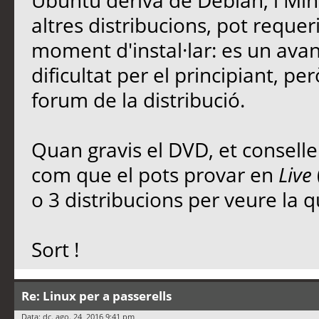
Ubuntu deriva de Debian, i Mi
altres distribucions, pot requer
moment d'instal·lar: es un avan
dificultat per el principiant, p
forum de la distribució.
Quan gravis el DVD, et conseller
com que el pots provar en
Live
o 3 distribucions per veure la qu
Sort !
Re: Linux per a passerells
Data: dc. ago. 24, 2016 9:41 pm