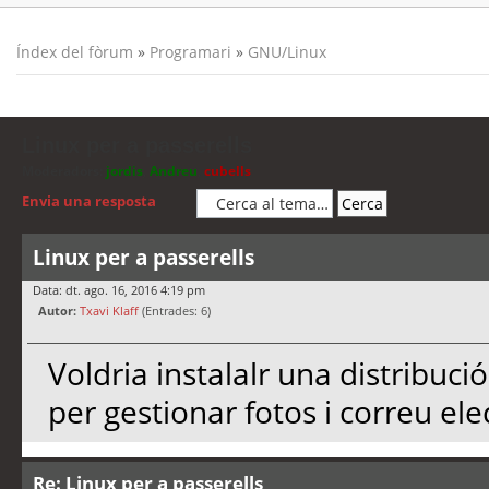
Índex del fòrum
»
Programari
»
GNU/Linux
Linux per a passerells
Moderadors:
jordis
,
Andreu
,
cubells
Envia una resposta
Linux per a passerells
Data: dt. ago. 16, 2016 4:19 pm
Autor:
Txavi Klaff
(Entrades: 6)
Voldria instalalr una distribuci
per gestionar fotos i correu el
Re: Linux per a passerells