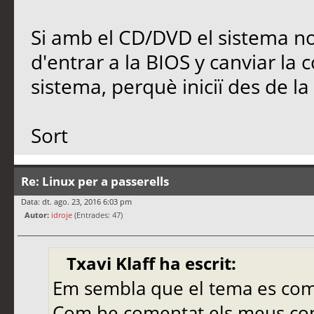
Si amb el CD/DVD el sistema n
d'entrar a la BIOS y canviar la 
sistema, perquè iniciï des de l
Sort
Re: Linux per a passerells
Data: dt. ago. 23, 2016 6:03 pm
Autor:
idroje
(Entrades: 47)
Txavi Klaff ha escrit:
Em sembla que el tema es comp
Com he comentat els meus co