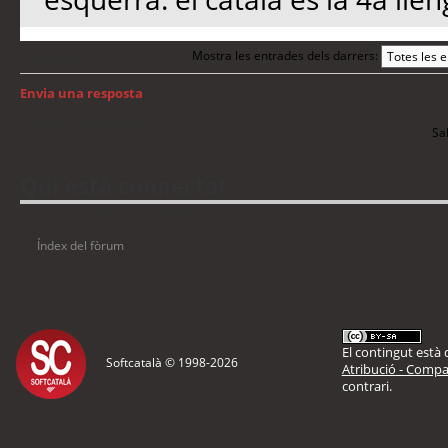
Mostra les entrades dels darrers:
Anterior
Envia una resposta
Torna a: GNU/Linux
Sal
Qui està connectat
Usuaris navegant en aquest fòrum: No hi ha cap usuari registrat i 6 visitants
Índex del fòrum
El contingut està d
Softcatalà © 1998-
2026
Atribució - Compar
contrari.