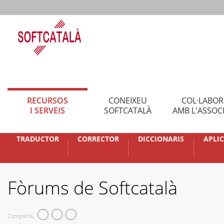
RECURSOS
CONEIXEU
COL·LABO
I SERVEIS
SOFTCATALÀ
AMB L'ASSOC
TRADUCTOR
CORRECTOR
DICCIONARIS
APLI
Fòrums de Softcatalà
Compartiu