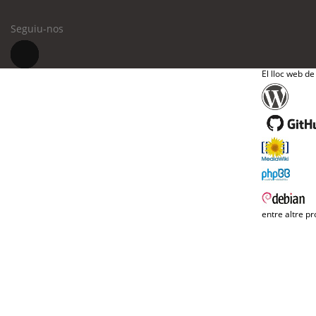
Seguiu-nos
El lloc web de
entre altre pr