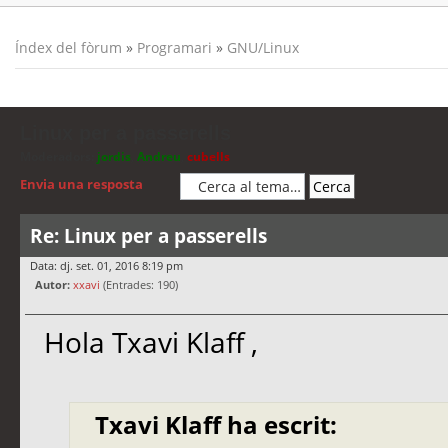
Índex del fòrum
»
Programari
»
GNU/Linux
Linux per a passerells
Moderadors:
jordis
,
Andreu
,
cubells
Envia una resposta
Re: Linux per a passerells
Data: dj. set. 01, 2016 8:19 pm
Autor:
xxavi
(Entrades: 190)
Hola Txavi Klaff ,
Txavi Klaff ha escrit: