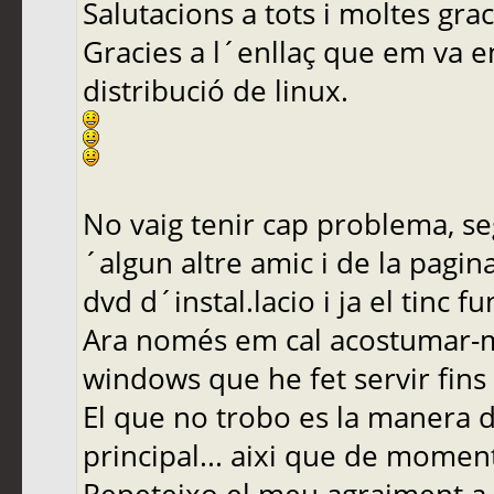
Salutacions a tots i moltes graci
Gracies a l´enllaç que em va env
distribució de linux.
No vaig tenir cap problema, seg
´algun altre amic i de la pagi
dvd d´instal.lacio i ja el tinc f
Ara només em cal acostumar-m´
windows que he fet servir fins 
El que no trobo es la manera d
principal... aixi que de momen
Repeteixo el meu agraiment a