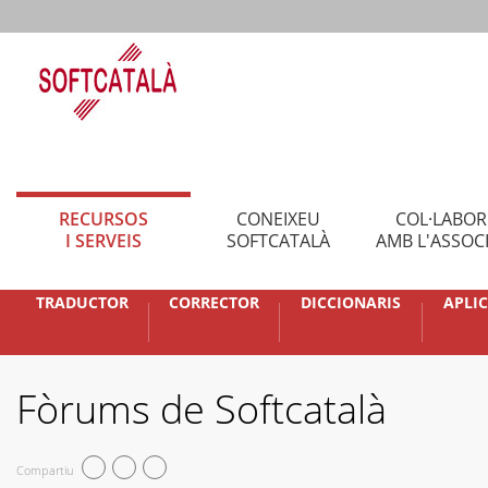
RECURSOS
CONEIXEU
COL·LABO
I SERVEIS
SOFTCATALÀ
AMB L'ASSOC
TRADUCTOR
CORRECTOR
DICCIONARIS
APLI
Fòrums de Softcatalà
Compartiu