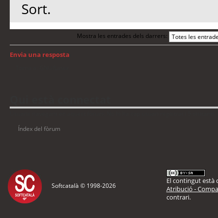
Sort.
Mostra les entrades dels darrers:
Envia una resposta
Torna a: GNU/Linux
Qui està connectat
Usuaris navegant en aquest fòrum: No hi ha cap usuari registrat i 5 visitants
Índex del fòrum
El contingut està d
Softcatalà © 1998-
2026
Atribució - Compar
contrari.