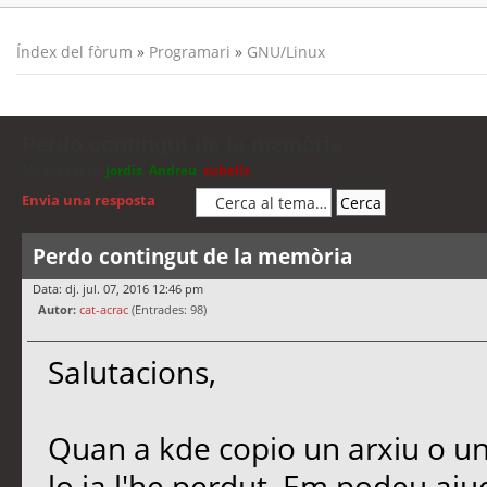
Índex del fòrum
»
Programari
»
GNU/Linux
Perdo contingut de la memòria
Moderadors:
jordis
,
Andreu
,
cubells
Envia una resposta
Perdo contingut de la memòria
Data: dj. jul. 07, 2016 12:46 pm
Autor:
cat-acrac
(Entrades: 98)
Salutacions,
Quan a kde copio un arxiu o un
lo ja l'he perdut. Em podeu aj