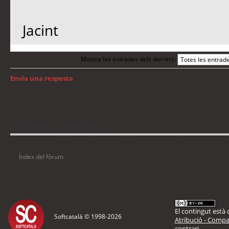
Jacint
Mostra les entrades dels darrers:
Envia una resposta
Torna a: GNU/Linux
Qui està connectat
Usuaris navegant en aquest fòrum: No hi ha cap usuari registrat i 9 visitants
Índex del fòrum
El contingut està d
Softcatalà © 1998-
2026
Atribució - Compar
contrari.