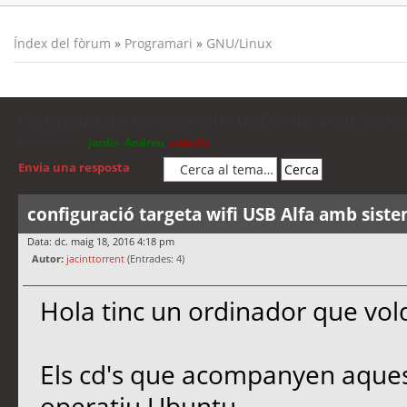
Índex del fòrum
»
Programari
»
GNU/Linux
configuració targeta wifi USB Alfa amb sist
Moderadors:
jordis
,
Andreu
,
cubells
Envia una resposta
configuració targeta wifi USB Alfa amb sist
Data: dc. maig 18, 2016 4:18 pm
Autor:
jacinttorrent
(Entrades: 4)
Hola tinc un ordinador que voldri
Els cd's que acompanyen aques
operatiu Ubuntu.