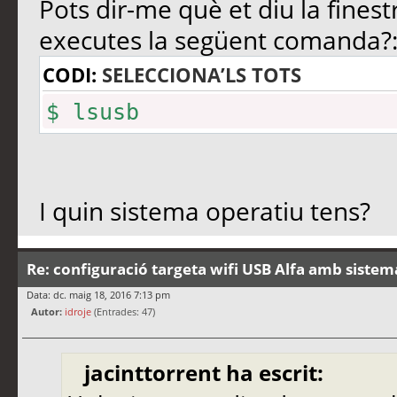
Pots dir-me què et diu la fin
executes la següent comanda?
CODI:
SELECCIONA’LS TOTS
$ lsusb
I quin sistema operatiu tens?
Re: configuració targeta wifi USB Alfa amb siste
Data: dc. maig 18, 2016 7:13 pm
Autor:
idroje
(Entrades: 47)
jacinttorrent ha escrit: