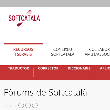
RECURSOS
CONEIXEU
COL·LABO
I SERVEIS
SOFTCATALÀ
AMB L'ASSOC
TRADUCTOR
CORRECTOR
DICCIONARIS
APLI
Fòrums de Softcatalà
Compartiu