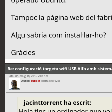
Tampoc la pàgina web del fabri
Algu sabria com instal·lar-ho?
Gràcies
Re: configuració targeta wifi USB Alfa amb siste
Data: dc. maig 18, 2016 7:07 pm
Autor:
cubells
(Entrades: 626)
jacinttorrent ha escrit:
Hola tinc un ordinador que voldr