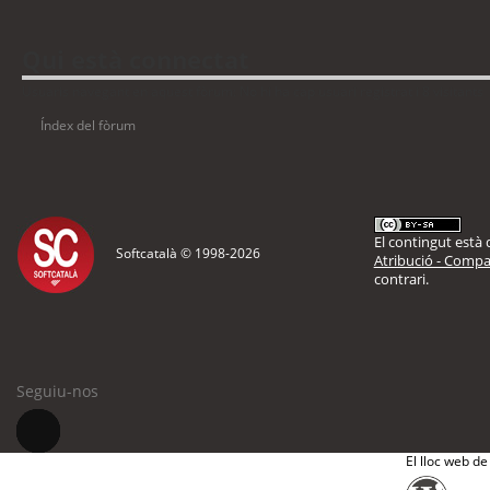
Qui està connectat
Usuaris navegant en aquest fòrum: No hi ha cap usuari registrat i 8 visitants
Índex del fòrum
El contingut està d
Softcatalà © 1998-
2026
Atribució - Compar
contrari.
Seguiu-nos
El lloc web de