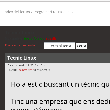
Índex del fòrum
»
Programari
»
GNU/Linux
Tecnic Linux
Moderadors:
jordis
,
Andreu
,
cubells
Envia una resposta
Tecnic Linux
Data: dc. maig 18, 2016 4:16 pm
Autor:
jacinttorrent
(Entrades: 4)
Hola estic buscant un tècnic qu
Tinc una empresa que ens ded
suport Windows.