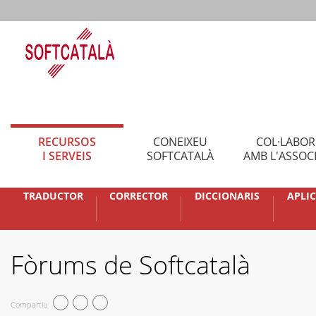
RECURSOS
CONEIXEU
COL·LABO
I SERVEIS
SOFTCATALÀ
AMB L'ASSOC
TRADUCTOR
CORRECTOR
DICCIONARIS
APLI
Fòrums de Softcatalà
Compartiu