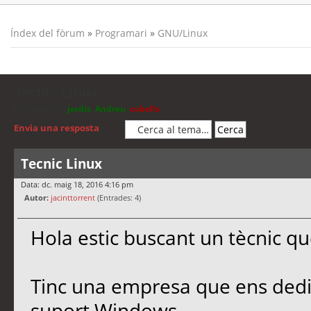
Índex del fòrum
»
Programari
»
GNU/Linux
Tecnic Linux
Moderadors:
jordis
,
Andreu
,
cubells
Envia una resposta
Tecnic Linux
Data: dc. maig 18, 2016 4:16 pm
Autor:
jacinttorrent
(Entrades: 4)
Hola estic buscant un tècnic qu
Tinc una empresa que ens ded
suport Windows.