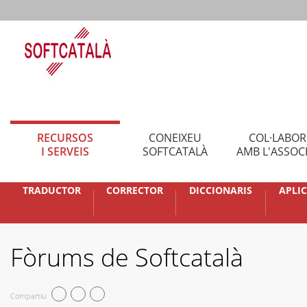
RECURSOS
CONEIXEU
COL·LABO
I SERVEIS
SOFTCATALÀ
AMB L'ASSOC
TRADUCTOR
CORRECTOR
DICCIONARIS
APLI
Fòrums de Softcatalà
Compartiu