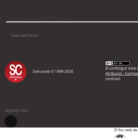
Qui està connectat
Usuaris navegant en aquest fòrum: No hi ha cap usuari registrat i 15 visitant
Índex del fòrum
El contingut està d
Softcatalà © 1998-
2026
Atribució - Compar
contrari.
Seguiu-nos
El lloc web de