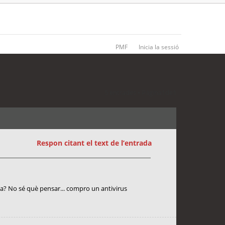
PMF
Inicia la sessió
5 entrades • Pàgina
1
de
1
Respon citant el text de l’entrada
ja? No sé què pensar... compro un antivirus