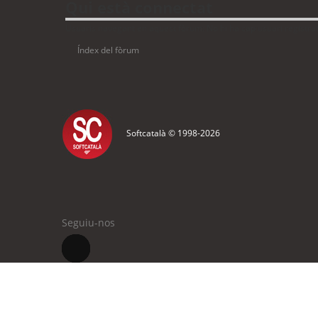
Qui està connectat
Usuaris navegant en aquest fòrum: No hi ha cap usuari registrat 
Índex del fòrum
Softcatalà © 1998-
2026
Seguiu-nos