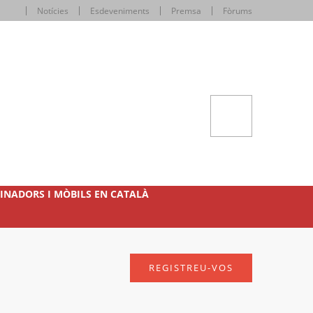
Notícies
Esdeveniments
Premsa
Fòrums
INADORS I MÒBILS EN CATALÀ
REGISTREU-VOS