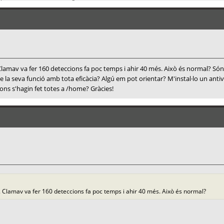
amav va fer 160 deteccions fa poc temps i ahir 40 més. Això és normal? Són v
la seva funció amb tota eficàcia? Algú em pot orientar? M'instal·lo un anti
ons s'hagin fet totes a /home? Gràcies!
 Clamav va fer 160 deteccions fa poc temps i ahir 40 més. Això és normal?