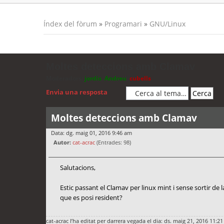
Índex del fòrum
»
Programari
»
GNU/Linux
Moltes deteccions amb Clamav
Moderadors:
jordis
,
Andreu
,
cubells
Envia una resposta
Moltes deteccions amb Clamav
Data: dg. maig 01, 2016 9:46 am
Autor:
cat-acrac
(Entrades: 98)
Salutacions,
Estic passant el Clamav per linux mint i sense sortir d
que es posi resident?
cat-acrac
l’ha editat per darrera vegada el dia: ds. maig 21, 2016 11:21