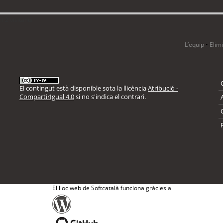
i 2 visitants
L’equip
•
Elim
El contingut està disponible sota la llicència
Atribució -
CompartirIgual 4.0
si no s'indica el contrari.
El lloc web de Softcatalà funciona gràcies a