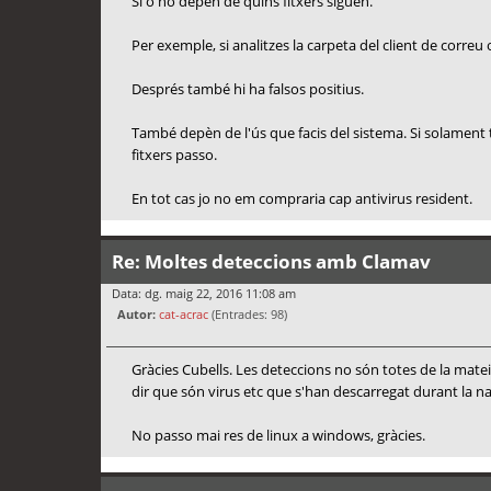
Sí o no depèn de quins fitxers siguen.
Per exemple, si analitzes la carpeta del client de correu
Després també hi ha falsos positius.
També depèn de l'ús que facis del sistema. Si solament 
fitxers passo.
En tot cas jo no em compraria cap antivirus resident.
Re: Moltes deteccions amb Clamav
Data: dg. maig 22, 2016 11:08 am
Autor:
cat-acrac
(Entrades: 98)
Gràcies Cubells. Les deteccions no són totes de la matei
dir que són virus etc que s'han descarregat durant la n
No passo mai res de linux a windows, gràcies.