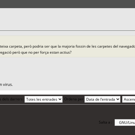
eixa carpeta, però podria ser que la majoria fossin de les carpetes del navegador
vegació però que no per força estan actius?
 virus.
s dels darrers:
Ordena per
Salta a :