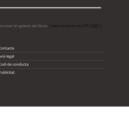
ina totes les galetes del fòrum
• Totes les hores són UTC [
DST
]
Contacte
Avís legal
Codi de conducta
Publicitat