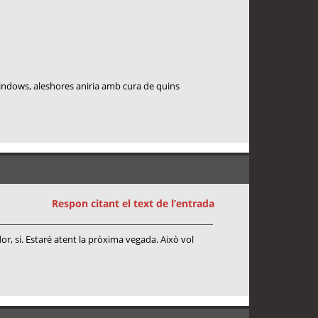
windows, aleshores aniria amb cura de quins
Respon citant el text de l’entrada
or, si. Estaré atent la pròxima vegada. Això vol