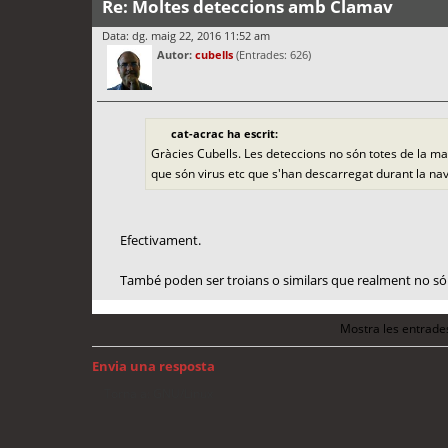
Re: Moltes deteccions amb Clamav
Data: dg. maig 22, 2016 11:52 am
Autor:
cubells
(Entrades: 626)
cat-acrac ha escrit:
Gràcies Cubells. Les deteccions no són totes de la mat
que són virus etc que s'han descarregat durant la na
Efectivament.
També poden ser troians o similars que realment no són
Mostra les entrade
Envia una resposta
Torna a: GNU/Linux