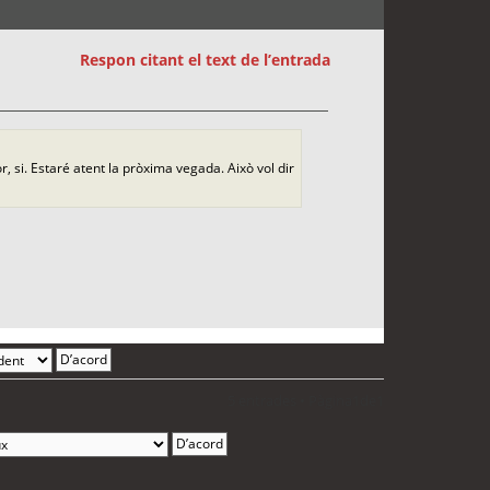
Respon citant el text de l’entrada
, si. Estaré atent la pròxima vegada. Això vol dir
5 entrades • Pàgina
1
de
1