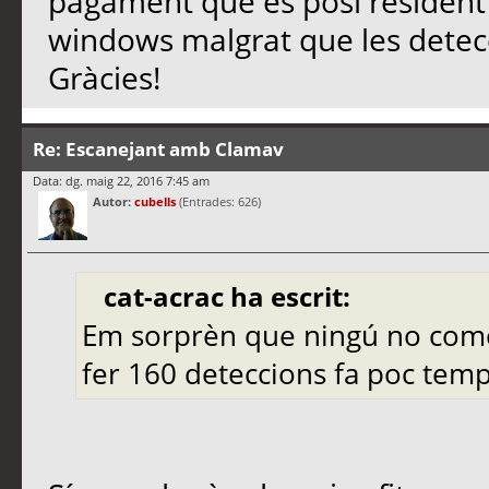
pagament que es posi resident?
windows malgrat que les detecc
Gràcies!
Re: Escanejant amb Clamav
Data: dg. maig 22, 2016 7:45 am
Autor:
cubells
(Entrades: 626)
cat-acrac ha escrit:
Em sorprèn que ningú no comen
fer 160 deteccions fa poc temp