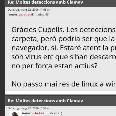
Re: Moltes deteccions amb Clamav
Data: dg. maig 22, 2016 11:08 am
Autor:
cat-acrac
(Entrades: 98)
Gràcies Cubells. Les deteccions
carpeta, però podria ser que la
navegador, si. Estaré atent la 
són virus etc que s'han descar
no per força estan actius?
No passo mai res de linux a wi
Re: Moltes deteccions amb Clamav
Data: dg. maig 22, 2016 11:52 am
Autor:
cubells
(Entrades: 626)