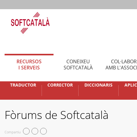
RECURSOS
CONEIXEU
COL·LABO
I SERVEIS
SOFTCATALÀ
AMB L'ASSOC
TRADUCTOR
CORRECTOR
DICCIONARIS
APLI
Fòrums de Softcatalà
Compartiu