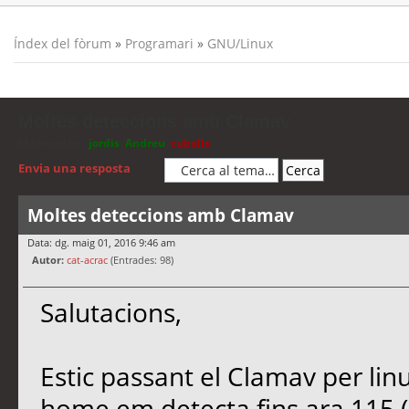
Índex del fòrum
»
Programari
»
GNU/Linux
Moltes deteccions amb Clamav
Moderadors:
jordis
,
Andreu
,
cubells
Envia una resposta
Moltes deteccions amb Clamav
Data: dg. maig 01, 2016 9:46 am
Autor:
cat-acrac
(Entrades: 98)
Salutacions,
Estic passant el Clamav per linu
home em detecta fins ara 115 