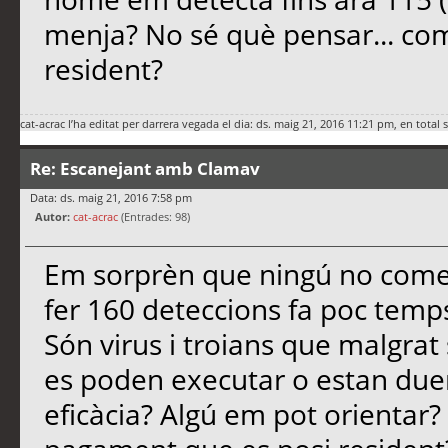
menja? No sé què pensar... com
resident?
cat-acrac
l’ha editat per darrera vegada el dia: ds. maig 21, 2016 11:21 pm, en total 
Re: Escanejant amb Clamav
Data: ds. maig 21, 2016 7:58 pm
Autor:
cat-acrac
(Entrades: 98)
Em sorprèn que ningú no comen
fer 160 deteccions fa poc temps
Són virus i troians que malgrat
es poden executar o estan duen
eficàcia? Algú em pot orientar? 