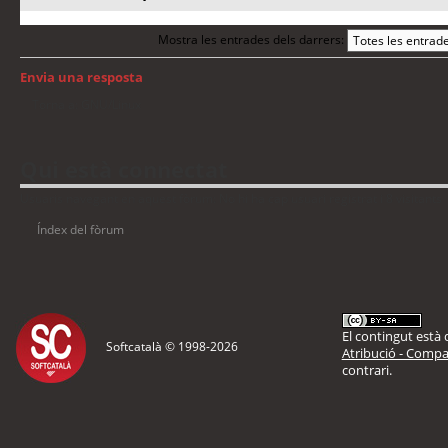
Mostra les entrades dels darrers:
Envia una resposta
Torna a: GNU/Linux
Qui està connectat
Usuaris navegant en aquest fòrum: No hi ha cap usuari registrat i 8 visitants
Índex del fòrum
El contingut està d
Softcatalà © 1998-
2026
Atribució - Compar
contrari.