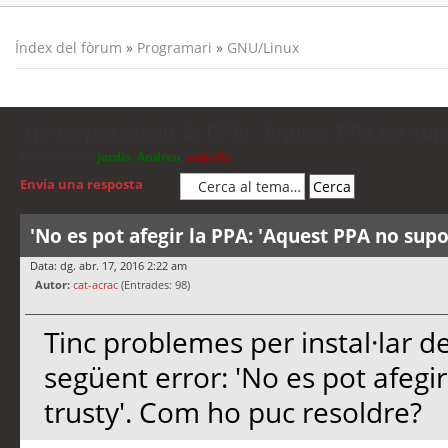
Índex del fòrum
»
Programari
»
GNU/Linux
'No es pot afegir la PPA: 'Aquest PPA no supo
Moderadors:
jordis
,
Andreu
,
cubells
Envia una resposta
'No es pot afegir la PPA: 'Aquest PPA no supo
Data: dg. abr. 17, 2016 2:22 am
Autor:
cat-acrac
(Entrades: 98)
Tinc problemes per instal·lar de
següent error: 'No es pot afegi
trusty'. Com ho puc resoldre?