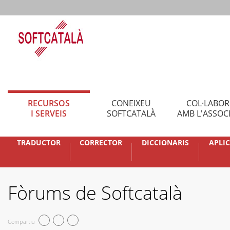
RECURSOS
CONEIXEU
COL·LABO
I SERVEIS
SOFTCATALÀ
AMB L'ASSOC
TRADUCTOR
CORRECTOR
DICCIONARIS
APLI
Fòrums de Softcatalà
Compartiu