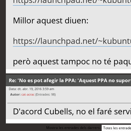
Millor aquest diuen:
https://launchpad.net/~kubuntu-
però aquest tampoc no té paque
Re: 'No es pot afegir la PPA: 'Aquest PPA no supor
Data: dt. abr. 19, 2016 3:59 am
Autor:
cat-acrac
(Entrades: 98)
D'acord Cubells, no el faré ser
Mostra les entrades dels darrers: