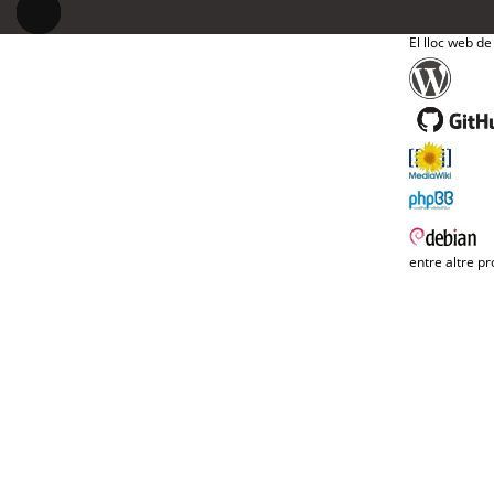
El lloc web de
entre altre pr