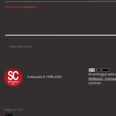
Envia una resposta
Torna a: GNU/Linux
Qui està connectat
Usuaris navegant en aquest fòrum: No hi ha cap usuari registrat i 8 visitants
Índex del fòrum
El contingut està d
Softcatalà © 1998-
2026
Atribució - Compar
contrari.
Seguiu-nos