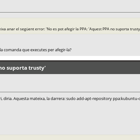
eixa anar el següent error: 'No es pot afegir la PPA: 'Aquest PPA no suporta trust
és la comanda que executes per afegir-la?
no suporta trusty'
ri, diria. Aquesta mateixa, la darrera: sudo add-apt-repository ppa:kubuntu-c