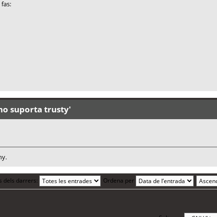
 fas:
no suporta trusty'
ny.
s dels darrers:
Ordena per