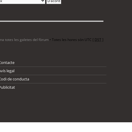
ina totes les galetes del fòrum
• Totes les hores són UTC [
DST
]
Contacte
Avís legal
Codi de conducta
Publicitat