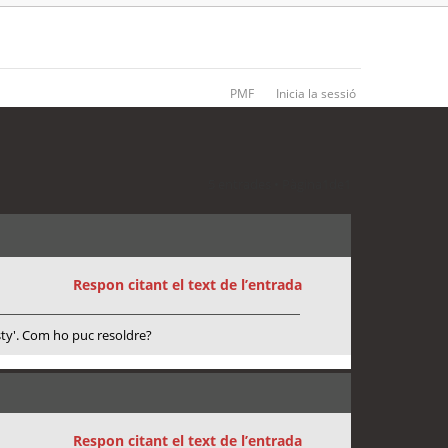
PMF
Inicia la sessió
5 entrades • Pàgina
1
de
1
Respon citant el text de l’entrada
usty'. Com ho puc resoldre?
Respon citant el text de l’entrada