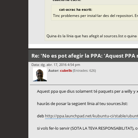
cat-acrac ha escrit:
Tinc problemes per instal·lar des del repositori. 
Quina és la línia que has afegit al sources.list o qui
Re: 'No es pot afegir la PPA: 'Aquest PPA 
Data: dg. abr. 17, 2016 4:54 pm
Autor:
cubells
(Entrades: 626)
Aquest ppa que dius solament té paquets per a willy y x
hauràs de posar la següent línia al teu sources.list:
deb
http://ppa.launchpad.net/kubuntu-ci/stable/ubun
si vols fer-lo servir (SOTA LA TEVA RESPONSABILITAT), o b