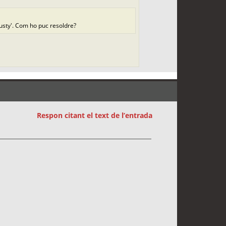
rusty'. Com ho puc resoldre?
Respon citant el text de l’entrada