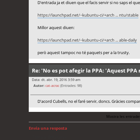
D'entrada ja et diuen que el facis servir si no saps el que
https://launchpad.net/~kubuntu-ci/+arch ... ntu/stable
Millor aquest diuen:
https://launchpad.net/~kubuntu-ci/+arch ... able-daily
però aquest tampoc no té paquets per a la trusty.
Re: 'No es pot afegir la PPA: 'Aquest PPA 
Data: dt. abr. 19, 2016 3:59 am
Autor:
cat-acrac
(Entrades: 98)
D'acord Cubells, no el faré servir, doncs. Gràcies compa
Mostra les entrade
Envia una resposta
Torna a: GNU/Linux