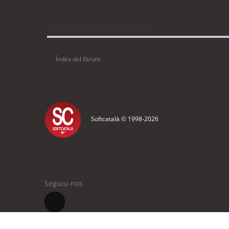
Qui està connectat
Usuaris navegant en aquest fòrum: No hi ha cap usuari registrat 
Índex del fòrum
Softcatalà © 1998-
2026
Seguiu-nos