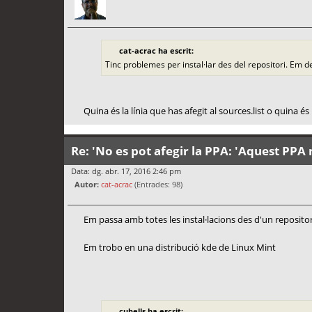
cat-acrac ha escrit:
Tinc problemes per instal·lar des del repositori. Em d
Quina és la línia que has afegit al sources.list o quina 
Re: 'No es pot afegir la PPA: 'Aquest PPA 
Data: dg. abr. 17, 2016 2:46 pm
Autor:
cat-acrac
(Entrades: 98)
Em passa amb totes les instal·lacions des d'un reposito
Em trobo en una distribució kde de Linux Mint
cubells ha escrit: