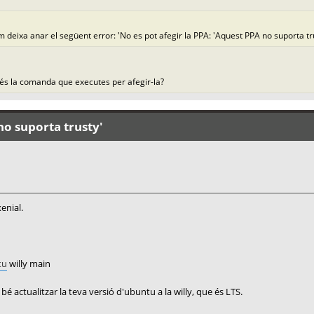
Em deixa anar el següent error: 'No es pot afegir la PPA: 'Aquest PPA no suporta t
na és la comanda que executes per afegir-la?
no suporta trusty'
enial.
tu
willy main
é actualitzar la teva versió d'ubuntu a la willy, que és LTS.