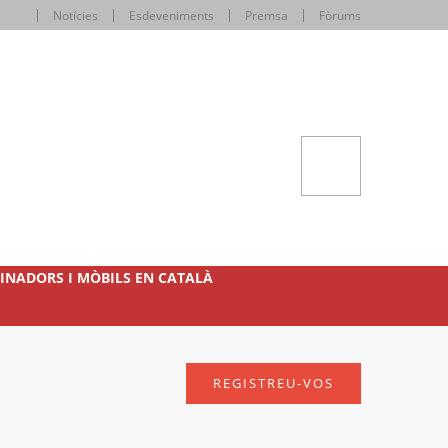
Notícies
Esdeveniments
Premsa
Fòrums
INADORS I MÒBILS EN CATALÀ
REGISTREU-VOS