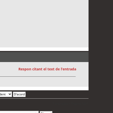
Respon citant el text de l’entrada
5 entrades • Pàgina
1
de
1