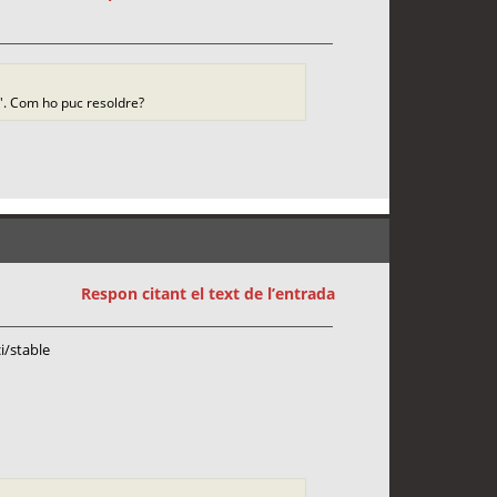
y'. Com ho puc resoldre?
Respon citant el text de l’entrada
i/stable