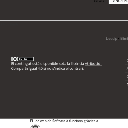
Salta a :
i 4 visitants
L’equip
•
Elim
El contingut està disponible sota la llicència
Atribució -
CompartirIgual 4.0
si no s'indica el contrari.
El lloc web de Softcatalà funciona gràcies a