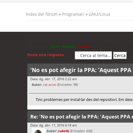
Índex del fòrum
»
Programari
»
GNU/Linux
'No es pot afegir la PPA: 'Aquest PPA
Moderadors:
jordis
,
Andreu
,
cubells
Envia una resposta
'No es pot afegir la PPA: 'Aquest PPA
Data: dg. abr. 17, 2016 2:22 am
Autor:
cat-acrac
(Entrades: 98)
Tinc problemes per instal·lar des del repositori. Em dei
Re: 'No es pot afegir la PPA: 'Aquest PPA 
Data: dg. abr. 17, 2016 6:18 am
Autor:
cubells
(Entrades: 626)