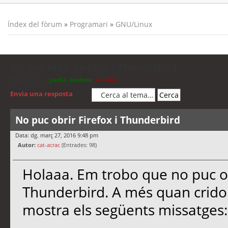
Índex del fòrum
»
Programari
»
GNU/Linux
No puc obrir Firefox i Thunderbird
Moderadors:
jordis
,
Andreu
,
cubells
Envia una resposta
No puc obrir Firefox i Thunderbird
Data: dg. març 27, 2016 9:48 pm
Autor:
cat-acrac
(Entrades: 98)
Holaaa. Em trobo que no puc ob
Thunderbird. A més quan crido
mostra els següents missatges: