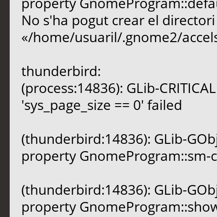
property GnomeProgram::default
No s'ha pogut crear el directo
«/home/usuaril/.gnome2/accels
thunderbird:
(process:14836): GLib-CRITICAL 
'sys_page_size == 0' failed
(thunderbird:14836): GLib-GOb
property GnomeProgram::sm-conn
(thunderbird:14836): GLib-GOb
property GnomeProgram::show-c