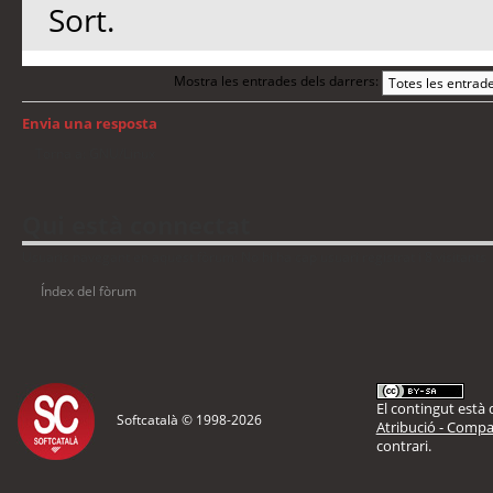
Sort.
Mostra les entrades dels darrers:
Envia una resposta
Torna a: GNU/Linux
Qui està connectat
Usuaris navegant en aquest fòrum: No hi ha cap usuari registrat i 8 visitants
Índex del fòrum
El contingut està d
Softcatalà © 1998-
2026
Atribució - Compar
contrari.