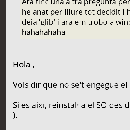
Ara tinc una altra pregunta pe
he anat per lliure tot decidit i
deia 'glib' i ara em trobo a w
hahahahaha
Hola ,
Vols dir que no se't engegue e
Si es així, reinstal·la el SO des
).