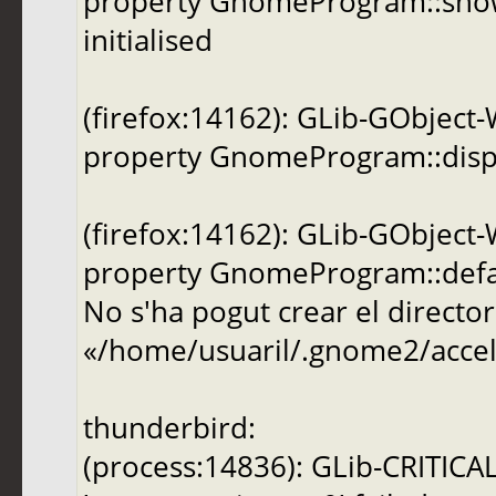
property GnomeProgram::show-
initialised
(firefox:14162): GLib-GObject
property GnomeProgram::display
(firefox:14162): GLib-GObject
property GnomeProgram::default
No s'ha pogut crear el direct
«/home/usuaril/.gnome2/accels
thunderbird:
(process:14836): GLib-CRITICAL 