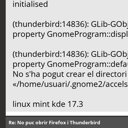
initialised
(thunderbird:14836): GLib-GOb
property GnomeProgram::display
(thunderbird:14836): GLib-GOb
property GnomeProgram::default
No s'ha pogut crear el directo
«/home/usuari/.gnome2/accels»
linux mint kde 17.3
Re: No puc obrir Firefox i Thunderbird