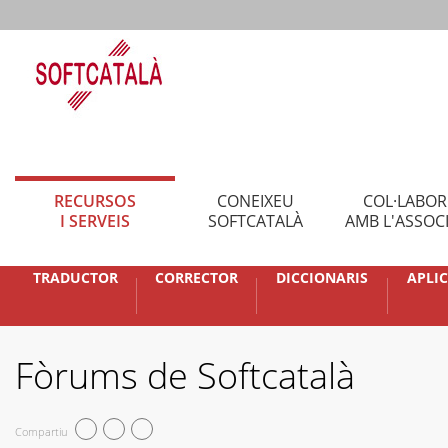
RECURSOS
CONEIXEU
COL·LABO
I SERVEIS
SOFTCATALÀ
AMB L'ASSOC
TRADUCTOR
CORRECTOR
DICCIONARIS
APLI
Fòrums de Softcatalà
Compartiu