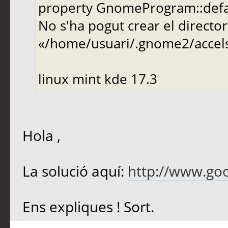
property GnomeProgram::default
No s'ha pogut crear el direct
«/home/usuari/.gnome2/accels»
linux mint kde 17.3
Hola ,
La solució aquí:
http://www.go
Ens expliques ! Sort.