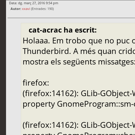
Data: dg. març 27, 2016 9:54 pm
Autor:
xxavi
(Entrades: 190)
cat-acrac ha escrit:
Holaaa. Em trobo que no puc o
Thunderbird. A més quan crido
mostra els següents missatges
firefox:
(firefox:14162): GLib-GObject
property GnomeProgram::sm-con
(firefox:14162): GLib-GObject