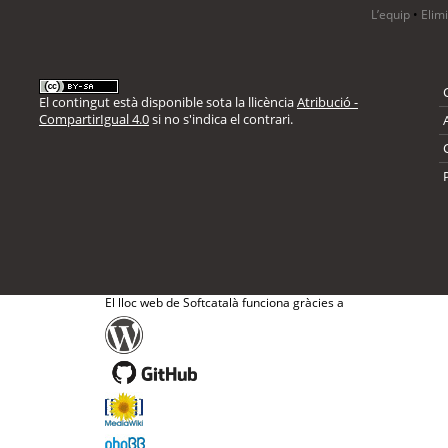
L’equip
•
Elim
El contingut està disponible sota la llicència
Atribució -
CompartirIgual 4.0
si no s'indica el contrari.
El lloc web de Softcatalà funciona gràcies a