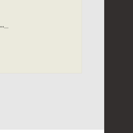
.....