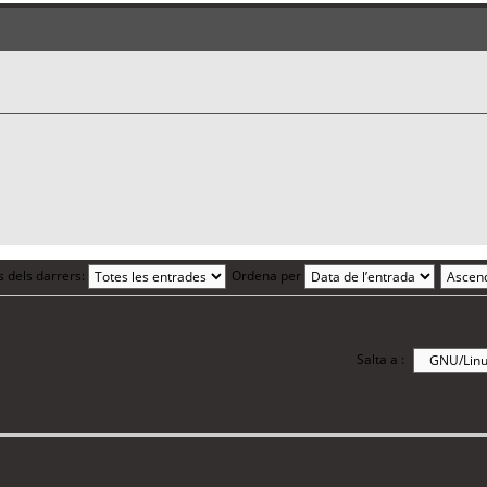
s dels darrers:
Ordena per
Salta a :
i 8 visitants