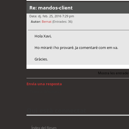
Re: mandos-client
Data: dj. feb. 25, 2016 7:29 pm
Autor:
Bernat
(Entrades: 36)
Hola Xavi,
Ho miraré i ho provaré. Ja comentaré com em va.
Gràcies.
Mostra les entrade
Envia una resposta
Torna a: GNU/Linux
Qui està connectat
Usuaris navegant en aquest fòrum: No hi ha cap usuari registrat 
Índex del fòrum