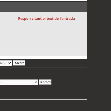
Respon citant el text de l’entrada
5 entrades • Pàgina
1
de
1