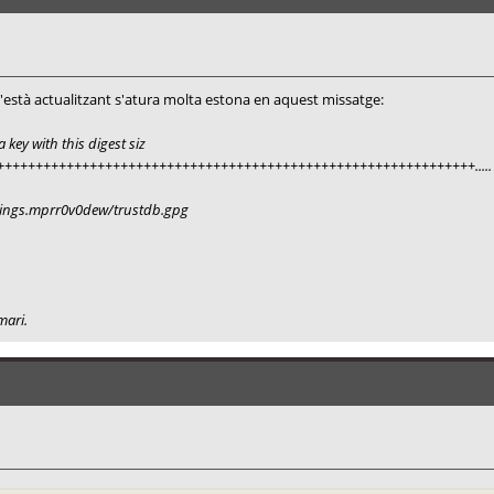
 s'està actualitzant s'atura molta estona en aquest missatge:
ey with this digest siz
+++++++++++++++++++++++++++++++++++++++++++++++++++++++++++++.....
ynings.mprr0v0dew/trustdb.gpg
mari.