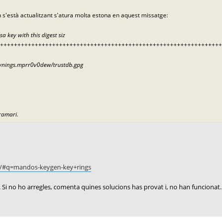
an s'està actualitzant s'atura molta estona en aquest missatge:
 key with this digest siz
++++++++++++++++++++++++++++++++++++++++++++++++++++++++++++++++++
eynings.mprr0v0dew/trustdb.gpg
gramari.
t/#q=mandos-keygen-key+rings
. Si no ho arregles, comenta quines solucions has provat i, no han funcionat.