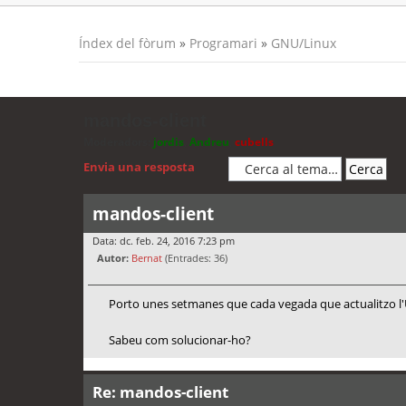
Índex del fòrum
»
Programari
»
GNU/Linux
mandos-client
Moderadors:
jordis
,
Andreu
,
cubells
Envia una resposta
mandos-client
Data: dc. feb. 24, 2016 7:23 pm
Autor:
Bernat
(Entrades: 36)
Porto unes setmanes que cada vegada que actualitzo l
Sabeu com solucionar-ho?
Re: mandos-client