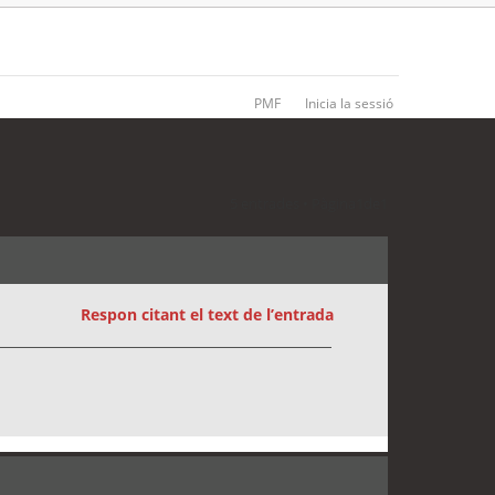
PMF
Inicia la sessió
5 entrades • Pàgina
1
de
1
Respon citant el text de l’entrada