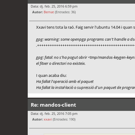
Data: dj. feb. 25, 2016 6:59 pm
Autor:
Bernat
(Entrades: 36)
Xxavi tens tota la raó. Faig servir l'ubuntu 14.04 i quan
gpg: warning: some openpgp programs can't handle a dsa k
.+++++++++++++++++++++++++++++++++++++++++++++++
gpg: fatal: no s'ha pogut obrir <tmp/mandos-keygen-ke
el fitxer o directori no existeix.
I quan acaba diu:
Ha fallat l'operació amb el paquet
Ha fallat la instal·lació o supressió d'un paquet de progra
Re: mandos-client
Data: dj. feb. 25, 2016 7:05 pm
Autor:
xxavi
(Entrades: 190)