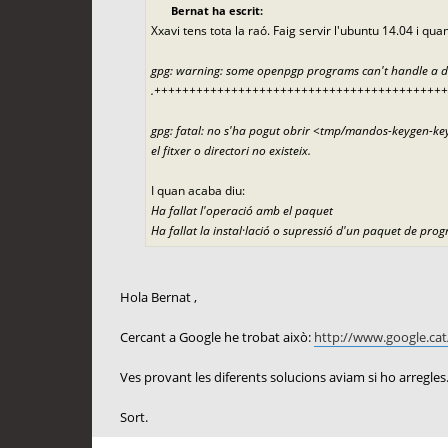
Bernat ha escrit:
Xxavi tens tota la raó. Faig servir l'ubuntu 14.04 i qu
gpg: warning: some openpgp programs can't handle a dsa
.++++++++++++++++++++++++++++++++++++++++++
gpg: fatal: no s'ha pogut obrir <tmp/mandos-keygen-k
el fitxer o directori no existeix.
I quan acaba diu:
Ha fallat l'operació amb el paquet
Ha fallat la instal·lació o supressió d'un paquet de pro
Hola Bernat ,
Cercant a Google he trobat això:
http://www.google.ca
Ves provant les diferents solucions aviam si ho arregles
Sort.