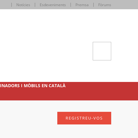
Notícies
Esdeveniments
Premsa
Fòrums
INADORS I MÒBILS EN CATALÀ
REGISTREU-VOS