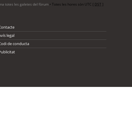
ina totes les galetes del fòrum
• Totes les hores són UTC [
DST
]
Contacte
Avís legal
Codi de conducta
Publicitat