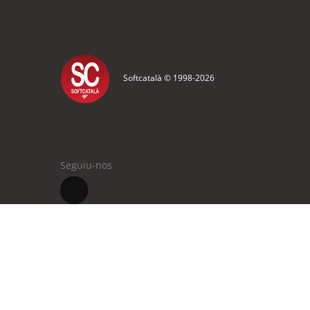
Softcatalà © 1998-
2026
Seguiu-nos