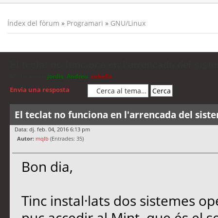
Índex del fòrum
»
Programari
»
GNU/Linux
El teclat no funciona en l'arrencada del sist
Moderadors:
jordis
,
Andreu
,
cubells
Envia una resposta
El teclat no funciona en l'arrencada del sist
Data: dj. feb. 04, 2016 6:13 pm
Autor:
mqlb
(Entrades: 35)
Bon dia,
Tinc instal·lats dos sistemes op
puc accedir al Mint, que és el s