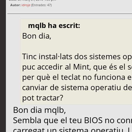
Autor:
idroje
(Entrades: 47)
mqlb ha escrit:
Bon dia,
Tinc instal·lats dos sistemes op
puc accedir al Mint, que és el 
per què el teclat no funciona e
canviar de sistema operatiu de
pot tractar?
Bon dia mqlb,
Sembla que el teu BIOS no conn
carregat un sistema operatiu. L