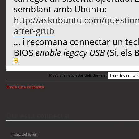
semblant amb Ubuntu:
http://askubuntu.com/question
after-grub
... i recomana connectar un tecl
BIOS
enable legacy USB
(Si, els
Mostra les entrades dels darrers:
Envia una resposta
Torna a: GNU/Linux
Qui està connectat
Usuaris navegant en aquest fòrum: No hi ha cap usuari registrat i 3 visitants
Índex del fòrum