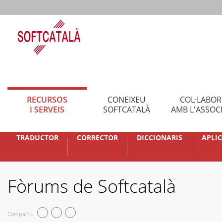
RECURSOS
CONEIXEU
COL·LABO
I SERVEIS
SOFTCATALÀ
AMB L'ASSOC
TRADUCTOR
CORRECTOR
DICCIONARIS
APLI
Fòrums de Softcatalà
Compartiu