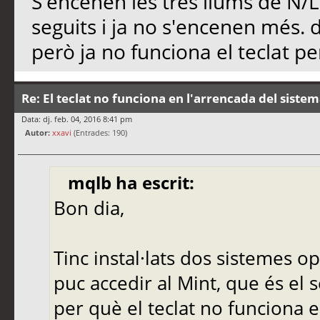
S'encenen les tres llums de N/L
seguits i ja no s'encenen més. d
però ja no funciona el teclat pe
Re: El teclat no funciona en l'arrencada del siste
Data: dj. feb. 04, 2016 8:41 pm
Autor:
xxavi
(Entrades: 190)
mqlb ha escrit:
Bon dia,
Tinc instal·lats dos sistemes op
puc accedir al Mint, que és el 
per què el teclat no funciona e