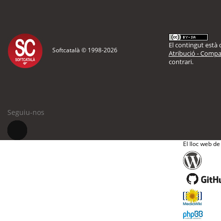
El contingut està d
Softcatalà © 1998-
2026
Atribució - Compar
contrari.
Seguiu-nos
El lloc web de