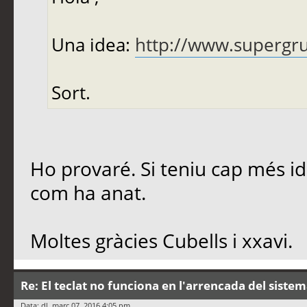
Una idea:
http://www.supergru
Sort.
Ho provaré. Si teniu cap més i
com ha anat.
Moltes gràcies Cubells i xxavi.
Re: El teclat no funciona en l'arrencada del siste
Data: dl. març 07, 2016 4:05 pm