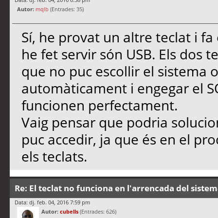
Autor:
mqlb
(Entrades: 35)
Sí, he provat un altre teclat i f
he fet servir són USB. Els dos t
que no puc escollir el sistema o
automàticament i engegar el SO 
funcionen perfectament.
Vaig pensar que podria solucio
puc accedir, ja que és en el p
els teclats.
Re: El teclat no funciona en l'arrencada del siste
Data: dj. feb. 04, 2016 7:59 pm
Autor:
cubells
(Entrades: 626)