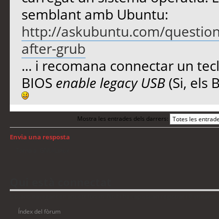
semblant amb Ubuntu:
http://askubuntu.com/question
after-grub
... i recomana connectar un tecl
BIOS
enable legacy USB
(Si, els
Mostra les entrades dels darrers:
Envia una resposta
Torna a: GNU/Linux
Qui està connectat
Usuaris navegant en aquest fòrum: No hi ha cap usuari registrat i 6 visitants
Índex del fòrum