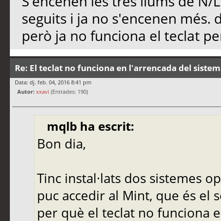
S'encenen les tres llums de N/L
seguits i ja no s'encenen més. d
però ja no funciona el teclat pe
Re: El teclat no funciona en l'arrencada del siste
Data: dj. feb. 04, 2016 8:41 pm
Autor:
xxavi
(Entrades: 190)
mqlb ha escrit:
Bon dia,
Tinc instal·lats dos sistemes op
puc accedir al Mint, que és el 
per què el teclat no funciona e