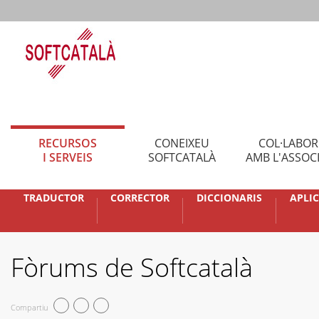
RECURSOS
CONEIXEU
COL·LABO
I SERVEIS
SOFTCATALÀ
AMB L'ASSOC
TRADUCTOR
CORRECTOR
DICCIONARIS
APLI
Fòrums de Softcatalà
Compartiu