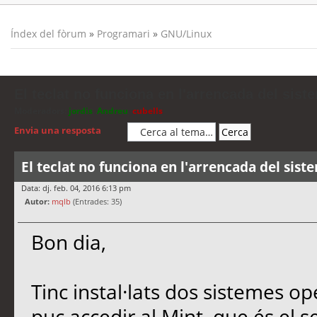
Índex del fòrum
»
Programari
»
GNU/Linux
El teclat no funciona en l'arrencada del sist
Moderadors:
jordis
,
Andreu
,
cubells
Envia una resposta
El teclat no funciona en l'arrencada del sist
Data: dj. feb. 04, 2016 6:13 pm
Autor:
mqlb
(Entrades: 35)
Bon dia,
Tinc instal·lats dos sistemes op
puc accedir al Mint, que és el s