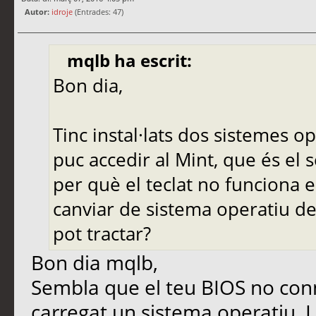
Autor:
idroje
(Entrades: 47)
mqlb ha escrit:
Bon dia,
Tinc instal·lats dos sistemes op
puc accedir al Mint, que és el 
per què el teclat no funciona e
canviar de sistema operatiu de
pot tractar?
Bon dia mqlb,
Sembla que el teu BIOS no conn
carregat un sistema operatiu. L