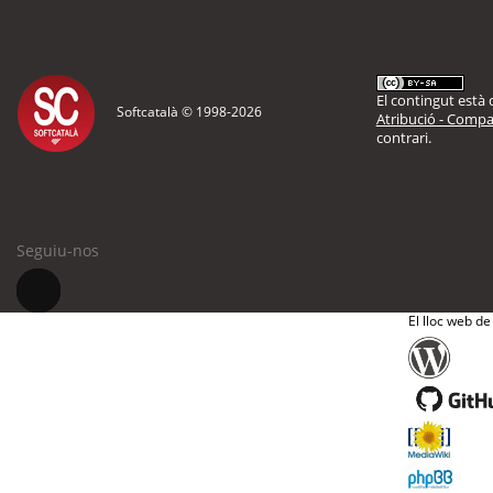
El contingut està d
Softcatalà © 1998-
2026
Atribució - Compar
contrari.
Seguiu-nos
El lloc web de