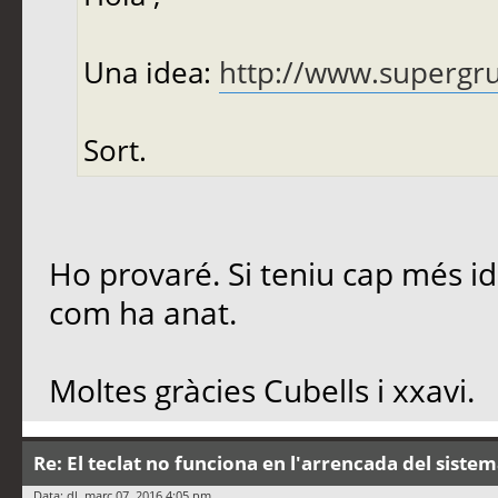
Una idea:
http://www.supergru
Sort.
Ho provaré. Si teniu cap més i
com ha anat.
Moltes gràcies Cubells i xxavi.
Re: El teclat no funciona en l'arrencada del siste
Data: dl. març 07, 2016 4:05 pm