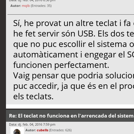
Autor:
mqlb
(Entrades: 35)
Sí, he provat un altre teclat i f
he fet servir són USB. Els dos t
que no puc escollir el sistema o
automàticament i engegar el SO 
funcionen perfectament.
Vaig pensar que podria solucio
puc accedir, ja que és en el p
els teclats.
Re: El teclat no funciona en l'arrencada del siste
Data: dj. feb. 04, 2016 7:59 pm
Autor:
cubells
(Entrades: 626)