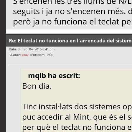
S'encenen les tres llums de N/L
seguits i ja no s'encenen més. d
però ja no funciona el teclat pe
Re: El teclat no funciona en l'arrencada del siste
Data: dj. feb. 04, 2016 8:41 pm
Autor:
xxavi
(Entrades: 190)
mqlb ha escrit:
Bon dia,
Tinc instal·lats dos sistemes op
puc accedir al Mint, que és el 
per què el teclat no funciona e