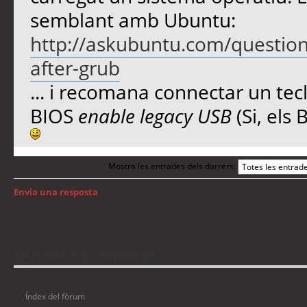
semblant amb Ubuntu:
http://askubuntu.com/question
after-grub
... i recomana connectar un tecl
BIOS
enable legacy USB
(Si, els
Mostra les entrades dels darrers:
Envia una resposta
Torna a: GNU/Linux
Qui està connectat
Usuaris navegant en aquest fòrum: No hi ha cap usuari registrat i 7 visitants
Índex del fòrum