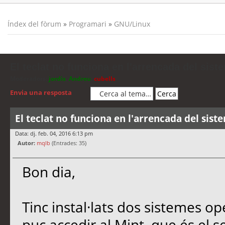
Índex del fòrum
»
Programari
»
GNU/Linux
El teclat no funciona en l'arrencada del sist
Moderadors:
jordis
,
Andreu
,
cubells
Envia una resposta
El teclat no funciona en l'arrencada del sist
Data: dj. feb. 04, 2016 6:13 pm
Autor:
mqlb
(Entrades: 35)
Bon dia,
Tinc instal·lats dos sistemes op
puc accedir al Mint, que és el s