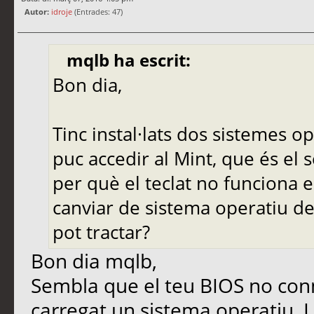
Autor:
idroje
(Entrades: 47)
mqlb ha escrit:
Bon dia,
Tinc instal·lats dos sistemes op
puc accedir al Mint, que és el 
per què el teclat no funciona e
canviar de sistema operatiu de
pot tractar?
Bon dia mqlb,
Sembla que el teu BIOS no conn
carregat un sistema operatiu. L