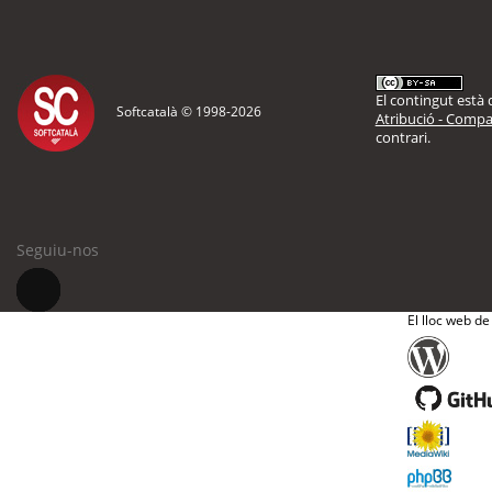
El contingut està d
Softcatalà © 1998-
2026
Atribució - Compar
contrari.
Seguiu-nos
El lloc web de