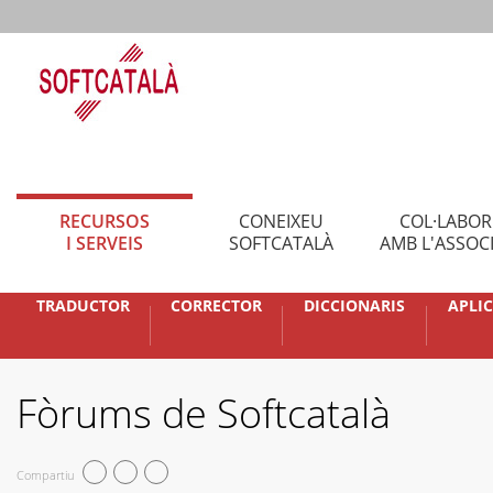
RECURSOS
CONEIXEU
COL·LABO
I SERVEIS
SOFTCATALÀ
AMB L'ASSOC
TRADUCTOR
CORRECTOR
DICCIONARIS
APLI
Fòrums de Softcatalà
Compartiu