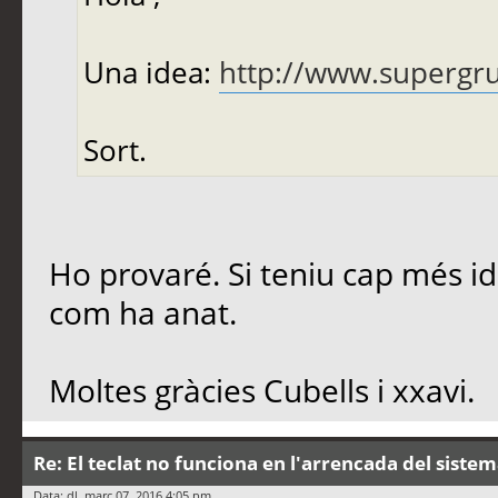
Una idea:
http://www.supergru
Sort.
Ho provaré. Si teniu cap més i
com ha anat.
Moltes gràcies Cubells i xxavi.
Re: El teclat no funciona en l'arrencada del siste
Data: dl. març 07, 2016 4:05 pm