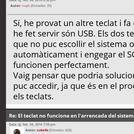
Autor:
mqlb
(Entrades: 35)
Sí, he provat un altre teclat i f
he fet servir són USB. Els dos t
que no puc escollir el sistema o
automàticament i engegar el SO 
funcionen perfectament.
Vaig pensar que podria solucio
puc accedir, ja que és en el p
els teclats.
Re: El teclat no funciona en l'arrencada del siste
Data: dj. feb. 04, 2016 7:59 pm
Autor:
cubells
(Entrades: 626)