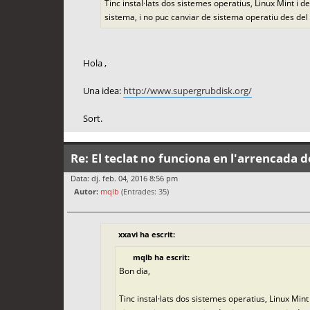
Tinc instal·lats dos sistemes operatius, Linux Mint i d
sistema, i no puc canviar de sistema operatiu des del
Hola ,
Una idea:
http://www.supergrubdisk.org/
Sort.
Re: El teclat no funciona en l'arrencada d
Data: dj. feb. 04, 2016 8:56 pm
Autor:
mqlb
(Entrades: 35)
xxavi ha escrit:
mqlb ha escrit:
Bon dia,
Tinc instal·lats dos sistemes operatius, Linux Mint