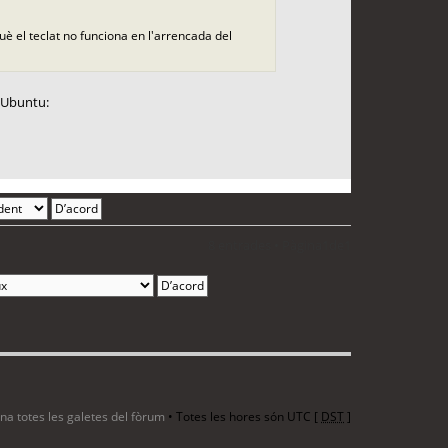
què el teclat no funciona en l'arrencada del
b Ubuntu:
8 entrades • Pàgina
1
de
1
ina totes les galetes del fòrum
• Totes les hores són UTC [
DST
]