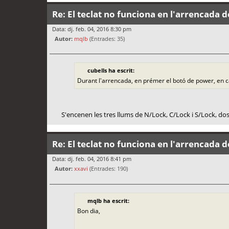
Re: El teclat no funciona en l'arrencada d
Data: dj. feb. 04, 2016 8:30 pm
Autor:
mqlb
(Entrades: 35)
cubells ha escrit:
Durant l'arrencada, en prémer el botó de power, en 
S'encenen les tres llums de N/Lock, C/Lock i S/Lock, dos 
Re: El teclat no funciona en l'arrencada d
Data: dj. feb. 04, 2016 8:41 pm
Autor:
xxavi
(Entrades: 190)
mqlb ha escrit:
Bon dia,