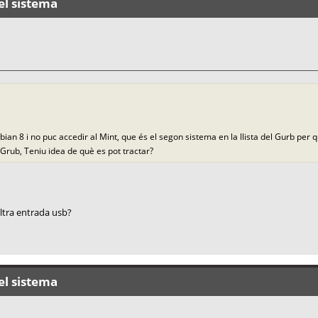
el sistema
ebian 8 i no puc accedir al Mint, que és el segon sistema en la llista del Gurb per 
 Grub, Teniu idea de què es pot tractar?
altra entrada usb?
el sistema