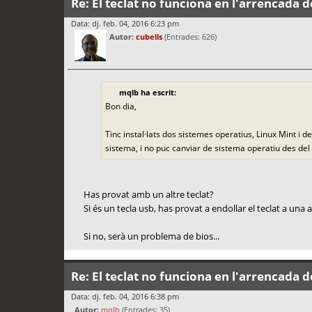
Re: El teclat no funciona en l'arrencada d
Data: dj. feb. 04, 2016 6:23 pm
Autor:
cubells
(Entrades: 626)
mqlb ha escrit:
Bon dia,
Tinc instal·lats dos sistemes operatius, Linux Mint i d
sistema, i no puc canviar de sistema operatiu des del
Has provat amb un altre teclat?
Si és un tecla usb, has provat a endollar el teclat a una 
Si no, serà un problema de bios...
Re: El teclat no funciona en l'arrencada d
Data: dj. feb. 04, 2016 6:38 pm
Autor:
mqlb
(Entrades: 35)