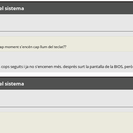
el sistema
cap moment s'encén cap llum del teclat??
cops seguits i ja no s'encenen més. després surt la pantalla de la BIOS, però j
el sistema