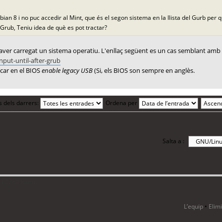
ebian 8 i no puc accedir al Mint, que és el segon sistema en la llista del Gurb per 
 Grub, Teniu idea de què es pot tractar?
haver carregat un sistema operatiu. L'enllaç següent es un cas semblant am
put-until-after-grub
icar en el BIOS
enable legacy USB
(Si, els BIOS son sempre en anglès.
s dels darrers:
Ordena per
Salta a :
i 23 visitants
L’equip
•
Elim