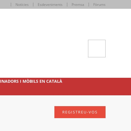
Notícies
Esdeveniments
Premsa
Fòrums
INADORS I MÒBILS EN CATALÀ
REGISTREU-VOS