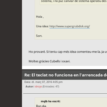
sistema, i no puc canviar de sistema operatiu des 
Hola ,
Una idea:
http://www.supergrubdisk.org/
Sort.
Ho provaré. Si teniu cap més idea comenteu-me-la. Ja u
Moltes gràcies Cubells i xxavi.
Re: El teclat no funciona en l'arrencada d
Data: dl. març 07, 2016 4:05 pm
Autor:
idroje
(Entrades: 47)
mqlb ha escrit:
Bon dia,