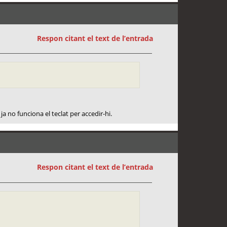
Respon citant el text de l’entrada
a no funciona el teclat per accedir-hi.
Respon citant el text de l’entrada