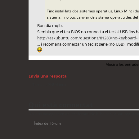
Tinc instal·lats dos sistemes operatius, Linux Mint i d
sistema, i no puc canviar de sistema operatiu des del
Bon dia mqlb,
Sembla que el teu BIOS no connecta el teclat USB fins 
http://askubuntu.com/questions/81283/no-keyboard-in
... i recomana connectar un teclat serie (no USB) i modif
Mostra les entrade
Envia una resposta
Torna a: GNU/Linux
Qui està connectat
Usuaris navegant en aquest fòrum: No hi ha cap usuari registrat 
Índex del fòrum