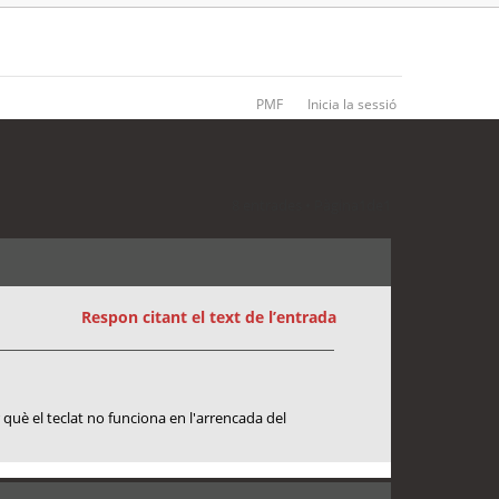
PMF
Inicia la sessió
8 entrades • Pàgina
1
de
1
Respon citant el text de l’entrada
r què el teclat no funciona en l'arrencada del