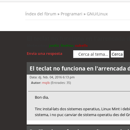
Índex del fòrum
»
Programari
»
GNU/Linux
El teclat no funciona en l'arrencada 
Moderadors:
jordis
,
Andreu
,
cubells
Envia una resposta
El teclat no funciona en l'arrencada 
Data: dj. feb. 04, 2016 6:13 pm
Autor:
mqlb
(Entrades: 35)
Bon dia,
Tinc instal·lats dos sistemes operatius, Linux Mint i debi
sistema, i no puc canviar de sistema operatiu des del Gr