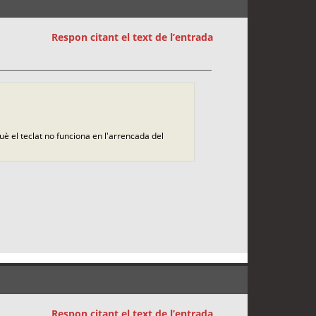
Respon citant el text de l’entrada
què el teclat no funciona en l'arrencada del
Respon citant el text de l’entrada