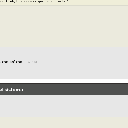
del Grub, Teniu idea de què es pot tractar?
s contaré com ha anat.
el sistema