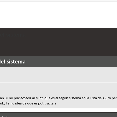
del sistema
del sistema
an 8 i no puc accedir al Mint, que és el segon sistema en la llista del Gurb pe
ub, Teniu idea de què es pot tractar?