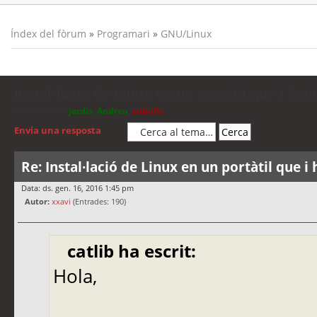
Índex del fòrum
»
Programari
»
GNU/Linux
Instal·lació de Linux en un portàtil que i ha
Moderadors:
jordis
,
Andreu
,
cubells
Envia una resposta
Re: Instal·lació de Linux en un portàtil que 
Data: ds. gen. 16, 2016 1:45 pm
Autor:
xxavi
(Entrades: 190)
catlib ha escrit:
Hola,