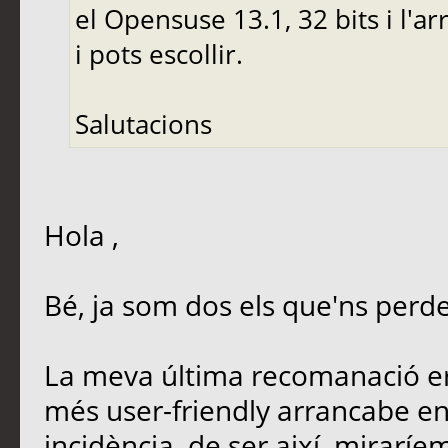
el Opensuse 13.1, 32 bits i l'a
i pots escollir.
Salutacions
Hola ,
Bé, ja som dos els que'ns perde
La meva última recomanació er
més user-friendly arrancabe en
incidència, de ser així, mirarí