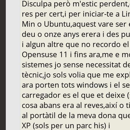
Disculpa però m'estic perdent,
res per cert,i per iniciar-te a
Min o Ubuntu,aquest vare ser 
deu o onze anys erera i des p
i algun altre que no recordo el
Opensuse 11 i fins ara,me e mon
sistemes jo sense necessitat d
tècnic,jo sols volia que me exp
ara porten tots windows i el s
carregador es el que et deixe (
cosa abans era al reves,així o t
al portàtil de la meva dona que
XP (sols per un parc his) i