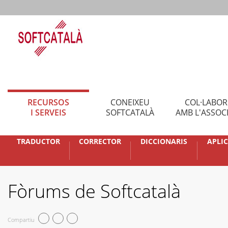
RECURSOS
CONEIXEU
COL·LABO
I SERVEIS
SOFTCATALÀ
AMB L'ASSOC
TRADUCTOR
CORRECTOR
DICCIONARIS
APLI
Fòrums de Softcatalà
Compartiu