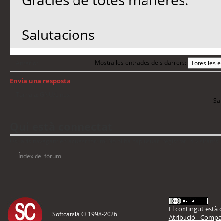
Gracies de totes maneres.
Salutacions
Mostra les entrades dels darrers:
Anterior
Envia una resposta
Torna a: GNU/Linux
Sal
Qui està connectat
Usuaris navegant en aquest fòrum: No hi ha cap usuari registrat i 4 visitants
Índex del fòrum
El contingut està d
Softcatalà © 1998-
2026
Atribució - Compar