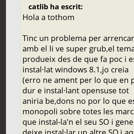
catlib ha escrit:
Hola a tothom
Tinc un problema per arrencar
amb el li ve super grub,el tem
produeix des de que fa poc i e
instal·lat windows 8.1,jo creia
(erro ne ament per lo que en p
dur e instal·lant opensuse tot
aniria be,dons no por lo que 
monopoli sobre totes les marc
que instal-la'n el seu SO i ge
deixe instal·lar un altre SO,i aq