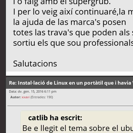
i o faig amb el supergrub.
I per lo veig així continuaré,
la ajuda de las marca's posen
totes las trava's que poden als
sortiu els que sou professionals
Salutacions
Re: Instal·lació de Linux en un portàtil que i hav
Data: dv. gen. 15, 2016 6:11 pm
Autor:
xxavi
(Entrades: 190)
catlib ha escrit:
Be e llegit el tema sobre el u