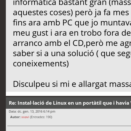
informàtica bastant gran (mass
aquestes coses) però ja fa mes
fins ara amb PC que jo muntav
meu gust i ara en trobo fora de 
arranco amb el CD,però me ag
saber si a una solució ( que segu
coneixements)
Disculpeu si mi e allargat massa
Re: Instal·lació de Linux en un portàtil que i hav
Data: dc. gen. 13, 2016 6:14 pm
Autor:
xxavi
(Entrades: 190)