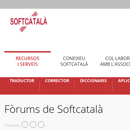
RECURSOS
CONEIXEU
COL·LABO
I SERVEIS
SOFTCATALÀ
AMB L'ASSOC
TRADUCTOR
CORRECTOR
DICCIONARIS
APLI
Fòrums de Softcatalà
Compartiu