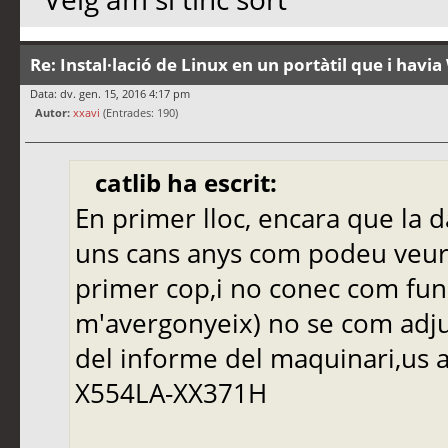
Re: Instal·lació de Linux en un portàtil que i hav
Data: dv. gen. 15, 2016 4:17 pm
Autor:
xxavi
(Entrades: 190)
catlib ha escrit:
En primer lloc, encara que la 
uns cans anys com podeu veure
primer cop,i no conec com func
m'avergonyeix) no se com adju
del informe del maquinari,us a
X554LA-XX371H