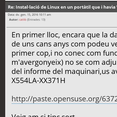
Re: Instal·lació de Linux en un portàtil que i hav
Data: dv. gen. 15, 2016 10:11 am
Autor:
catlib
(Entrades: 13)
En primer lloc, encara que la d
de uns cans anys com podeu ve
primer cop,i no conec com func
m'avergonyeix) no se com adju
del informe del maquinari,us av
X554LA-XX371H
http://paste.opensuse.org/637
Veig am si tinc sort