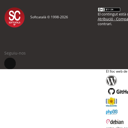
El contingut està d
Softcatalà © 1998-
2026
Atribució - Compar
contrari.
Seguiu-nos
El lloc web de