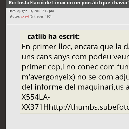
Re: Instal·lació de Linux en un portàtil que i hav
Data: dj. gen. 14, 2016 7:15 pm
Autor:
xxavi
(Entrades: 190)
catlib ha escrit:
En primer lloc, encara que la 
uns cans anys com podeu veure
primer cop,i no conec com func
m'avergonyeix) no se com adju
del informe del maquinari,us a
X554LA-
XX371Hhttp://thumbs.subefot