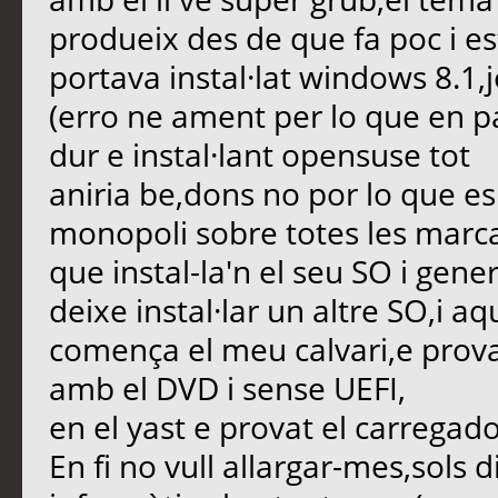
produeix des de que fa poc i es
portava instal·lat windows 8.1,j
(erro ne ament per lo que en pa
dur e instal·lant opensuse tot
aniria be,dons no por lo que e
monopoli sobre totes les marca
que instal-la'n el seu SO i gen
deixe instal·lar un altre SO,i aq
comença el meu calvari,e provat
amb el DVD i sense UEFI,
en el yast e provat el carregado
En fi no vull allargar-mes,sols 