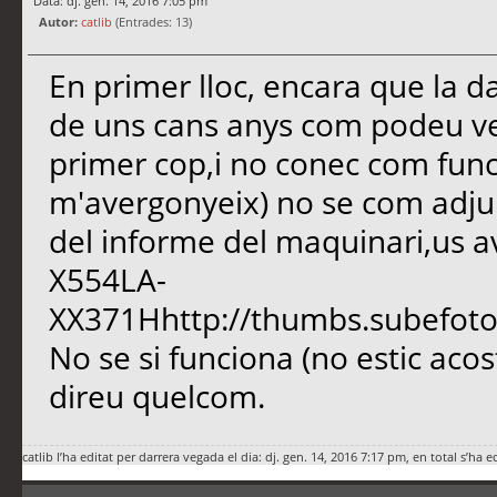
Data: dj. gen. 14, 2016 7:05 pm
Autor:
catlib
(Entrades: 13)
En primer lloc, encara que la d
de uns cans anys com podeu ve
primer cop,i no conec com func
m'avergonyeix) no se com adju
del informe del maquinari,us av
X554LA-
XX371Hhttp://thumbs.subefot
No se si funciona (no estic aco
direu quelcom.
catlib
l’ha editat per darrera vegada el dia: dj. gen. 14, 2016 7:17 pm, en total s’ha e