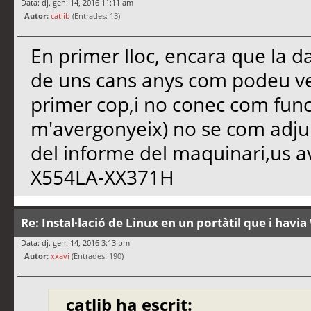
Data: dj. gen. 14, 2016 11:11 am
Autor:
catlib
(Entrades: 13)
En primer lloc, encara que la d
de uns cans anys com podeu ve
primer cop,i no conec com func
m'avergonyeix) no se com adju
del informe del maquinari,us av
X554LA-XX371H
Re: Instal·lació de Linux en un portàtil que i hav
Data: dj. gen. 14, 2016 3:13 pm
Autor:
xxavi
(Entrades: 190)
catlib ha escrit: