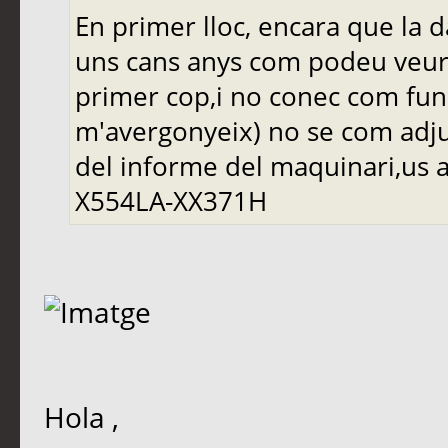
En primer lloc, encara que la 
uns cans anys com podeu veure
primer cop,i no conec com func
m'avergonyeix) no se com adju
del informe del maquinari,us a
X554LA-XX371H
Hola ,