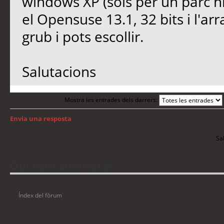
windows XP (sols per un parc his
el Opensuse 13.1, 32 bits i l'a
grub i pots escollir.
Salutacions
Mostra les entrades dels darrers:
Envia una resposta
Torna a: GNU/Linux
Sal
Qui està connectat
Usuaris navegant en aquest fòrum: No hi ha cap usuari registrat i 12 visitant
Índex del fòrum