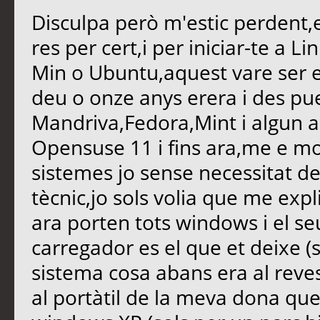
Disculpa però m'estic perdent,e
res per cert,i per iniciar-te a 
Min o Ubuntu,aquest vare ser 
deu o onze anys erera i des pu
Mandriva,Fedora,Mint i algun a
Opensuse 11 i fins ara,me e mon
sistemes jo sense necessitat d
tècnic,jo sols volia que me expl
ara porten tots windows i el se
carregador es el que et deixe (s
sistema cosa abans era al reves,
al portàtil de la meva dona que t