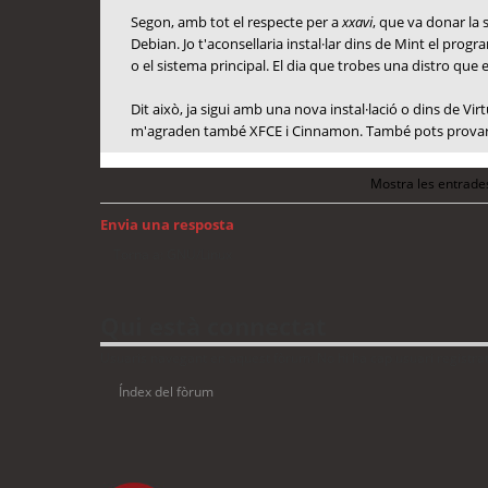
Segon, amb tot el respecte per a
xxavi
, que va donar la 
Debian. Jo t'aconsellaria instal·lar dins de Mint el prog
o el sistema principal. El dia que trobes una distro que 
Dit això, ja sigui amb una nova instal·lació o dins de Vi
m'agraden també XFCE i Cinnamon. També pots provar L
Mostra les entrade
Envia una resposta
Torna a: GNU/Linux
Qui està connectat
Usuaris navegant en aquest fòrum: No hi ha cap usuari registrat 
Índex del fòrum