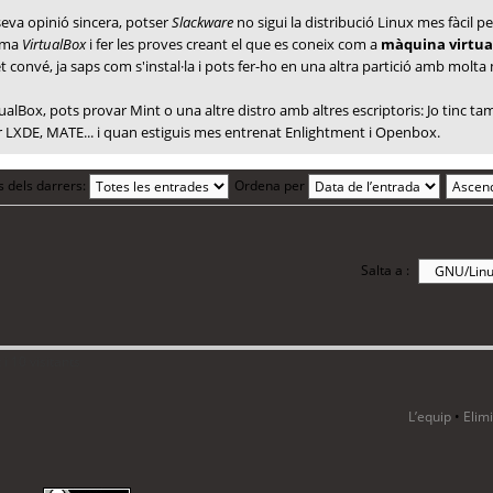
seva opinió sincera, potser
Slackware
no sigui la distribució Linux mes fàcil
rama
VirtualBox
i fer les proves creant el que es coneix com a
màquina virtua
et convé, ja saps com s'instal·la i pots fer-ho en una altra partició amb molta
rtualBox, pots provar Mint o una altre distro amb altres escriptoris: Jo tinc 
XDE, MATE... i quan estiguis mes entrenat Enlightment i Openbox.
s dels darrers:
Ordena per
Salta a :
i 10 visitants
L’equip
•
Elim