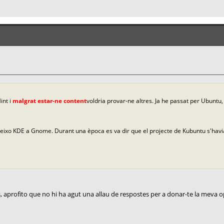
int i
malgrat estar-ne content
voldria provar-ne altres. Ja he passat per Ubuntu,
reixo KDE a Gnome. Durant una època es va dir que el projecte de Kubuntu s'ha
is, aprofito que no hi ha agut una allau de respostes per a donar-te la meva o