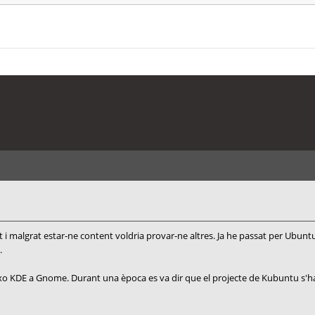
int i malgrat estar-ne content voldria provar-ne altres. Ja he passat per Ubun
.
ixo KDE a Gnome. Durant una època es va dir que el projecte de Kubuntu s'