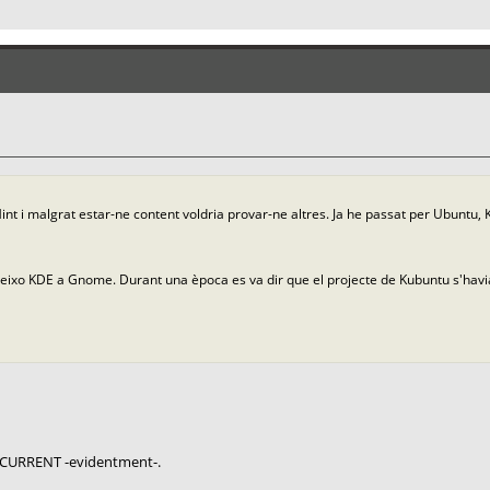
Mint i malgrat estar-ne content voldria provar-ne altres. Ja he passat per Ubuntu, 
reixo KDE a Gnome. Durant una època es va dir que el projecte de Kubuntu s'ha
-CURRENT -evidentment-.