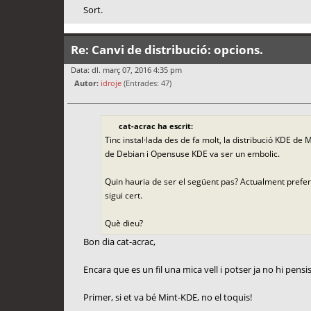
Sort.
Re: Canvi de distribució: opcions.
Data: dl. març 07, 2016 4:35 pm
Autor:
idroje
(Entrades: 47)
cat-acrac ha escrit:
Tinc instal·lada des de fa molt, la distribució KDE de M
de Debian i Opensuse KDE va ser un embolic.
Quin hauria de ser el següent pas? Actualment prefe
sigui cert.
Què dieu?
Bon dia cat-acrac,
Encara que es un fil una mica vell i potser ja no hi pens
Primer, si et va bé Mint-KDE, no el toquis!