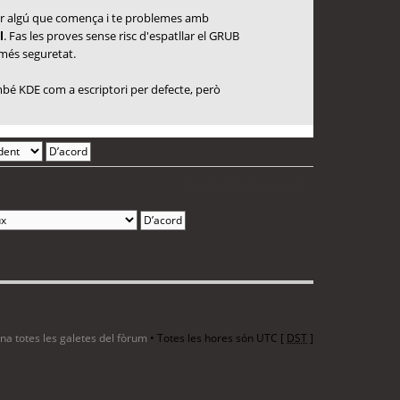
 per algú que comença i te problemes amb
l
. Fas les proves sense risc d'espatllar el GRUB
 més seguretat.
també KDE com a escriptori per defecte, però
3 entrades • Pàgina
1
de
1
ina totes les galetes del fòrum
• Totes les hores són UTC [
DST
]