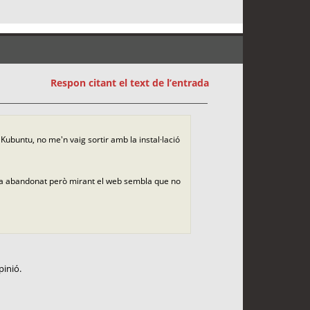
Respon citant el text de l’entrada
 Kubuntu, no me'n vaig sortir amb la instal·lació
via abandonat però mirant el web sembla que no
pinió.