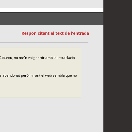
Respon citant el text de l’entrada
Kubuntu, no me'n vaig sortir amb la instal·lació
via abandonat però mirant el web sembla que no