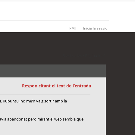
PMF
Inicia la sessió
3 entrades • Pàgina
1
de
1
Respon citant el text de l’entrada
tu, Kubuntu, no me'n vaig sortir amb la
havia abandonat però mirant el web sembla que