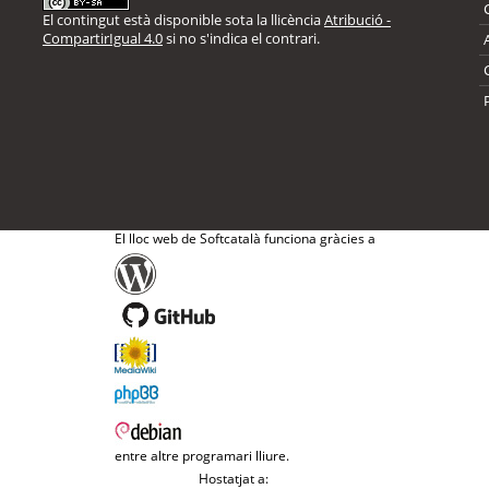
El contingut està disponible sota la llicència
Atribució -
CompartirIgual 4.0
si no s'indica el contrari.
El lloc web de Softcatalà funciona gràcies a
entre altre programari lliure.
Hostatjat a: