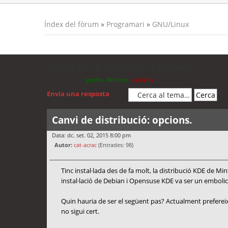
Índex del fòrum
»
Programari
»
GNU/Linux
Canvi de distribució: opcions.
Moderadors:
jordis
,
Andreu
,
cubells
Envia una resposta
Canvi de distribució: opcions.
Data: dc. set. 02, 2015 8:00 pm
Autor:
cat-acrac
(Entrades: 98)
Tinc instal·lada des de fa molt, la distribució KDE de M
instal·lació de Debian i Opensuse KDE va ser un embolic
Quin hauria de ser el següent pas? Actualment prefere
no sigui cert.