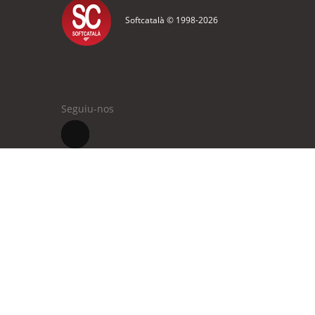
Softcatalà © 1998-
2026
Seguiu-nos