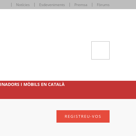
Notícies
Esdeveniments
Premsa
Fòrums
INADORS I MÒBILS EN CATALÀ
REGISTREU-VOS